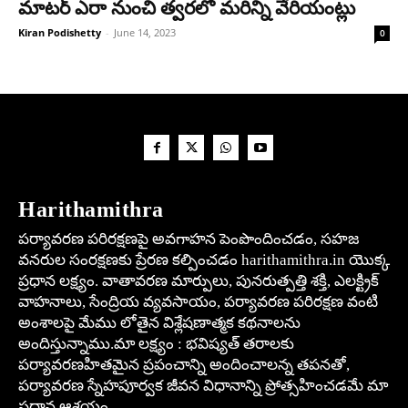
మాటర్ ఎరా నుంచి త్వరలో మరిన్ని వేరియంట్లు
Kiran Podishetty
-
June 14, 2023
0
Harithamithra
పర్యావరణ పరిరక్షణపై అవగాహన పెంపొందించడం, సహజ
వనరుల సంరక్షణకు ప్రేరణ కల్పించడం harithamithra.in యొక్క
ప్రధాన లక్ష్యం. వాతావరణ మార్పులు, పునరుత్పత్తి శక్తి, ఎలక్ట్రిక్
వాహనాలు, సేంద్రియ వ్యవసాయం, పర్యావరణ పరిరక్షణ వంటి
అంశాలపై మేము లోతైన విశ్లేషణాత్మక కథనాలను
అందిస్తున్నాము.మా లక్ష్యం : భవిష్యత్ తరాలకు
పర్యావరణహితమైన ప్రపంచాన్ని అందించాలన్న తపనతో,
పర్యావరణ స్నేహపూర్వక జీవన విధానాన్ని ప్రోత్సహించడమే మా
ప్రధాన ఆశయం.