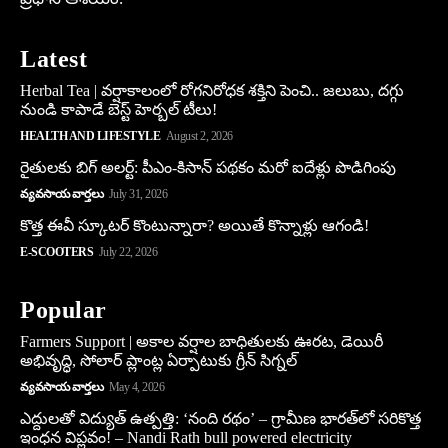
Latest
Herbal Tea | వర్షాకాలంలో రోగనిరోధక శక్తిని పెంచి.. జలుబు, దగ్గు
నుండి కాపాడే బెస్ట్ హెర్బల్ టీలు!
HEALTH AND LIFESTYLE
August 2, 2026
రైతులకు బిగ్ అలర్ట్: పీఎం-కిసాన్ పథకం మరో ఐదేళ్లు పొడిగింపు
వ్యవసాయ వార్తలు
July 31, 2026
కొత్త ఈవీ స్కూట‌ర్ కొంటున్నారా? అయితే కొన్నాళ్లు ఆగండి!
E-SCOOTERS
July 22, 2026
Popular
Farmers Support | అకాల వర్షాల బాధితులకు ఊరట, డెయిరీ
అభివృద్ధి, సోలార్ ప్లాంట్ల ఏర్పాటుకు గ్రీన్‌ సిగ్నల్
వ్యవసాయ వార్తలు
May 4, 2026
ఎద్దులతో విద్యుత్ ఉత్పత్తి: ‘నంది రథం’ – గ్రామీణ భారత్‌లో సరికొత్త
ఇంధన విప్లవం! – Nandi Rath bull powered electricity