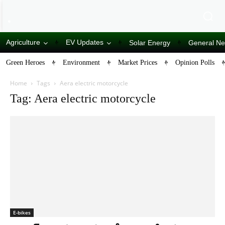
Agriculture
EV Updates
Solar Energy
General N
Green Heroes
Environment
Market Prices
Opinion Polls
Home
Tags
Aera electric motorcycle
Tag: Aera electric motorcycle
E-bikes