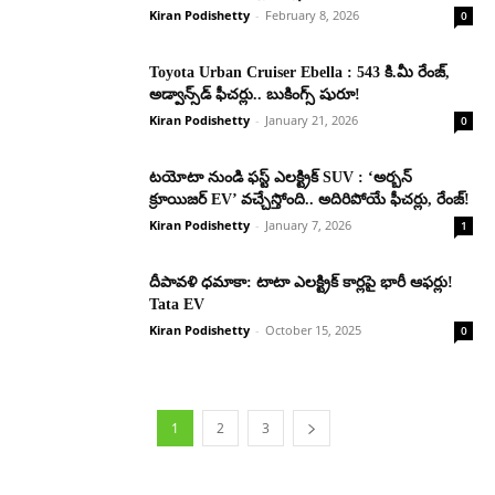
Kiran Podishetty
-
February 8, 2026
0
Toyota Urban Cruiser Ebella : 543 కి.మీ రేంజ్,
అడ్వాన్స్‌డ్ ఫీచర్లు.. బుకింగ్స్ షురూ!
Kiran Podishetty
-
January 21, 2026
0
టయోటా నుండి ఫస్ట్ ఎలక్ట్రిక్ SUV : ‘అర్బన్
క్రూయిజర్ EV’ వచ్చేస్తోంది.. అదిరిపోయే ఫీచర్లు, రేంజ్!
Kiran Podishetty
-
January 7, 2026
1
దీపావళి ధమాకా: టాటా ఎల‌క్ట్రిక్ కార్ల‌పై భారీ ఆఫర్లు!
Tata EV
Kiran Podishetty
-
October 15, 2025
0
1
2
3