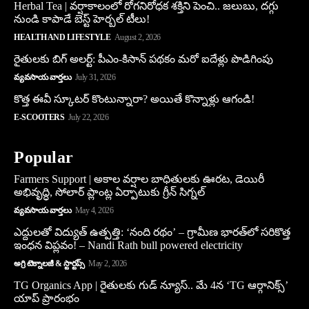
Herbal Tea | వర్షాకాలంలో రోగనిరోధక శక్తిని పెంచి.. జలుబు, దగ్గు
నుండి కాపాడే బెస్ట్ హెర్బల్ టీలు!
HEALTH AND LIFESTYLE
August 2, 2026
రైతులకు బిగ్ అలర్ట్: పీఎం-కిసాన్ పథకం మరో ఐదేళ్లు పొడిగింపు
వ్యవసాయ వార్తలు
July 31, 2026
కొత్త ఈవీ స్కూట‌ర్ కొంటున్నారా? అయితే కొన్నాళ్లు ఆగండి!
E-SCOOTERS
July 22, 2026
Popular
Farmers Support | అకాల వర్షాల బాధితులకు ఊరట, డెయిరీ
అభివృద్ధి, సోలార్ ప్లాంట్ల ఏర్పాటుకు గ్రీన్‌ సిగ్నల్
వ్యవసాయ వార్తలు
May 4, 2026
ఎద్దులతో విద్యుత్ ఉత్పత్తి: ‘నంది రథం’ – గ్రామీణ భారత్‌లో సరికొత్త
ఇంధన విప్లవం! – Nandi Rath bull powered electricity
అగ్రి టెక్నాలజీ & స్టార్టప్స్
May 2, 2026
TG Organics App | రైతులకు గుడ్ న్యూస్.. మే 4న ‘TG ఆర్గానిక్స్’
యాప్ ప్రారంభం