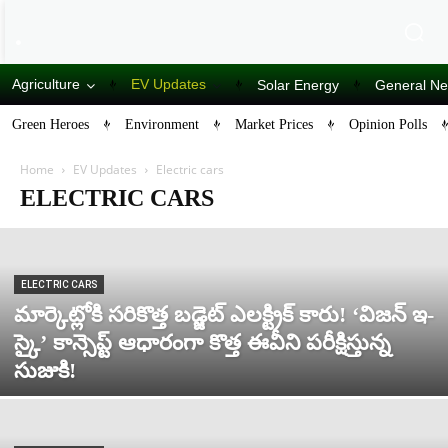
Agriculture
EV Updates
Solar Energy
General N
Green Heroes
Environment
Market Prices
Opinion Polls
Home
EV Updates
Electric cars
ELECTRIC CARS
ELECTRIC CARS
మార్కెట్లోకి సరికొత్త బడ్జెట్ ఎలక్ట్రిక్ కారు! ‘విజన్ ఇ-
స్కై’ కాన్సెప్ట్ ఆధారంగా కొత్త ఈవీని పరీక్షిస్తున్న
సుజుకి!