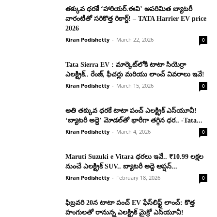
తక్కువ ధరకే ‘హారియర్.ఈవి’ అపరిమిత బ్యాటరీ
వారంటీతో సరికొత్త రికార్డ్! – TATA Harrier EV price
2026
Kiran Podishetty
-
March 22, 2026
0
Tata Sierra EV : మార్కెట్‌లోకి టాటా సియెర్రా
ఎలక్ట్రిక్.. రేంజ్, ఫీచర్లు మరియు లాంచ్ వివరాలు ఇవే!
Kiran Podishetty
-
March 15, 2026
0
అతి తక్కువ ధరకే టాటా పంచ్ ఎలక్ట్రిక్ ఎస్‌యూవీ!
‘బ్యాటరీ అద్దె’ మోడల్‌తో భారీగా తగ్గిన ధర.. -Tata...
Kiran Podishetty
-
March 4, 2026
0
Maruti Suzuki e Vitara ధరలు ఇవే.. ₹10.99 లక్షల
నుంచే ఎలక్ట్రిక్ SUV.. బ్యాటరీ అద్దె ఆప్షన్...
Kiran Podishetty
-
February 18, 2026
0
ఫిబ్రవరి 20న టాటా పంచ్ EV ఫేస్‌లిఫ్ట్ లాంచ్: కొత్త
హంగులతో రానున్న ఎలక్ట్రిక్ మైక్రో ఎస్‌యూవీ!