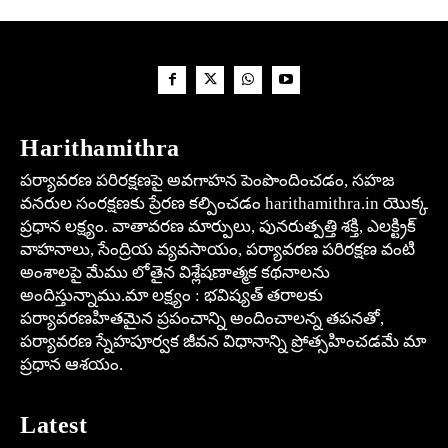
Harithamithra
పర్యావరణ పరిరక్షణపై అవగాహన పెంపొందించడం, సహజ
వనరుల సంరక్షణకు ప్రేరణ కల్పించడం harithamithra.in యొక్క
ప్రధాన లక్ష్యం. వాతావరణ మార్పులు, పునరుత్పత్తి శక్తి, ఎలక్ట్రిక్
వాహనాలు, సేంద్రియ వ్యవసాయం, పర్యావరణ పరిరక్షణ వంటి
అంశాలపై మేము లోతైన విశ్లేషణాత్మక కథనాలను
అందిస్తున్నాము.మా లక్ష్యం : భవిష్యత్ తరాలకు
పర్యావరణహితమైన ప్రపంచాన్ని అందించాలన్న తపనతో,
పర్యావరణ స్నేహపూర్వక జీవన విధానాన్ని ప్రోత్సహించడమే మా
ప్రధాన ఆశయం.
Latest