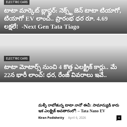
ELECTRIC CARS
టాటా మార్కెట్ బ్లాస్టర్: నెక్స్ట్ జెన్ టాటా టియాగో,
టియాగో EV లాంచ్.. ప్రారంభ ధర రూ. 4.69
లక్షలే! ‌‌ -Next Gen Tata Tiago
ELECTRIC CARS
టాటా మోటార్స్ నుంచి 4 కొత్త ఎలక్ట్రిక్ కార్లు.. మే
22న భారీ లాంచ్! ధర, రేంజ్ వివరాలు ఇవే..
మళ్ళీ రాబోతున్న టాటా నానో ఈవీ: సామాన్యుడి కారు
ఇక ఎలక్ట్రిక్ అవతారంలో! – Tata Nano EV
Kiran Podishetty
-
April 6, 2026
0