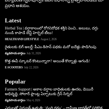
పర్యావరణ స్నేహపూర్వక జీవన విధానాన్ని ప్రోత్సహించడమే మా
ప్రధాన ఆశయం.
Latest
Herbal Tea | వర్షాకాలంలో రోగనిరోధక శక్తిని పెంచి.. జలుబు, దగ్గు
నుండి కాపాడే బెస్ట్ హెర్బల్ టీలు!
HEALTH AND LIFESTYLE
August 2, 2026
రైతులకు బిగ్ అలర్ట్: పీఎం-కిసాన్ పథకం మరో ఐదేళ్లు పొడిగింపు
వ్యవసాయ వార్తలు
July 31, 2026
కొత్త ఈవీ స్కూట‌ర్ కొంటున్నారా? అయితే కొన్నాళ్లు ఆగండి!
E-SCOOTERS
July 22, 2026
Popular
Farmers Support | అకాల వర్షాల బాధితులకు ఊరట, డెయిరీ
అభివృద్ధి, సోలార్ ప్లాంట్ల ఏర్పాటుకు గ్రీన్‌ సిగ్నల్
వ్యవసాయ వార్తలు
May 4, 2026
ఎద్దులతో విద్యుత్ ఉత్పత్తి: ‘నంది రథం’ – గ్రామీణ భారత్‌లో సరికొత్త