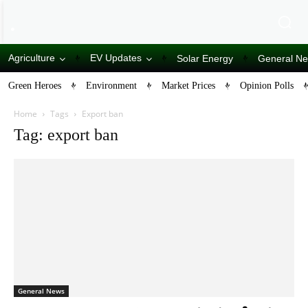
Agriculture
EV Updates
Solar Energy
General N
Green Heroes
Environment
Market Prices
Opinion Polls
Home
Tags
Export ban
Tag: export ban
General News