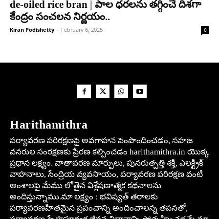
de-oiled rice bran | పాల ధ‌ర‌ల‌ను త‌గ్గించే దిశ‌గా
కేంద్రం సంచ‌ల‌న నిర్ణ‌యం..
Kiran Podishetty
-
February 6, 2025
0
Harithamithra
పర్యావరణ పరిరక్షణపై అవగాహన పెంపొందించడం, సహజ
వనరుల సంరక్షణకు ప్రేరణ కల్పించడం harithamithra.in యొక్క
ప్రధాన లక్ష్యం. వాతావరణ మార్పులు, పునరుత్పత్తి శక్తి, ఎలక్ట్రిక్
వాహనాలు, సేంద్రియ వ్యవసాయం, పర్యావరణ పరిరక్షణ వంటి
అంశాలపై మేము లోతైన విశ్లేషణాత్మక కథనాలను
అందిస్తున్నాము.మా లక్ష్యం : భవిష్యత్ తరాలకు
పర్యావరణహితమైన ప్రపంచాన్ని అందించాలన్న తపనతో,