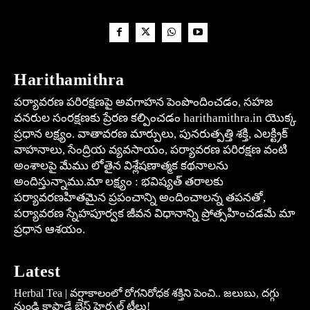
Harithamithra
పర్యావరణ పరిరక్షణపై అవగాహన పెంపొందించడం, సహజ
వనరుల సంరక్షణకు ప్రేరణ కల్పించడం harithamithra.in యొక్క
ప్రధాన లక్ష్యం. వాతావరణ మార్పులు, పునరుత్పత్తి శక్తి, ఎలక్ట్రిక్
వాహనాలు, సేంద్రియ వ్యవసాయం, పర్యావరణ పరిరక్షణ వంటి
అంశాలపై మేము లోతైన విశ్లేషణాత్మక కథనాలను
అందిస్తున్నాము.మా లక్ష్యం : భవిష్యత్ తరాలకు
పర్యావరణహితమైన ప్రపంచాన్ని అందించాలన్న తపనతో,
పర్యావరణ స్నేహపూర్వక జీవన విధానాన్ని ప్రోత్సహించడమే మా
ప్రధాన ఆశయం.
Latest
Herbal Tea | వర్షాకాలంలో రోగనిరోధక శక్తిని పెంచి.. జలుబు, దగ్గు
నుండి కాపాడే బెస్ట్ హెర్బల్ టీలు!