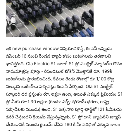
ఇక new purchase window విషయానికొస్తే, కంపెనీ ఇప్పుడు
డిసెంబర్ 16 నుంచి రెండవ బ్యాచ్ కోసం బుకింగ్‌లను తెరవాలని
భావిస్తోంది. Ola Electric S1 అలాగే S1 ప్రో ఎలక్ట్రిక్ స్కూటర్‌ల కోసం
నామమాత్రపు పూర్తిగా రీఫండబుల్ టోకెన్ మొత్తానికి రూ. 499కి
బుకింగ్‌లను ప్రారంభించింది. కేవలం రెండు రోజుల్లో రూ.1,100 కోట్ల
విలువైన బుకింగ్‌లు వచ్చినట్లు కంపెనీ పేర్కొంది. Ola S1 ఎలక్ట్రిక్
స్కూటర్ ధర ప్రస్తుతం రూ. లక్షగా ఉంది, అయితే ఎక్కువ ప్రీమియం S1
ప్రో మీకు రూ.1.30 లక్షలు (రెండూ ఎక్స్-షోరూమ్ ధరలు, రాష్ట్ర
సబ్సిడీలకు ముందు) ఉంది. S1 ఒక్కసారి పూర్తి ఛార్జ్‌తో 121 కి.మీలను
కవర్ చేస్తుందని క్లెయిమ్ చేస్తున్నప్పుడు, S1 ప్రో దాని బ్యాటరీని జ్యూస్
చేయడానికి ముందు క్లెయిమ్ చేసిన 180 కి.మీ పరిధితో ఎక్కువ కాలం