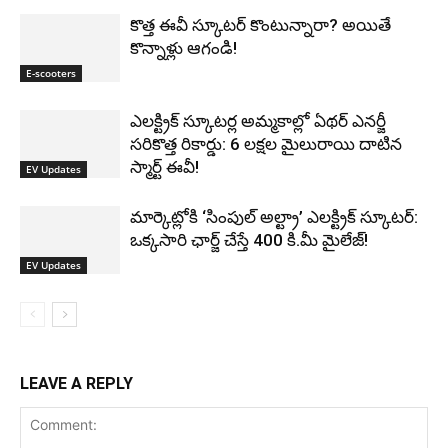
కొత్త ఈవీ స్కూట‌ర్ కొంటున్నారా? అయితే
కొన్నాళ్లు ఆగండి!
E-scooters
ఎలక్ట్రిక్ స్కూటర్ల అమ్మకాల్లో ఏథర్ ఎనర్జీ
సరికొత్త రికార్డు: 6 లక్షల మైలురాయి దాటిన
స్మార్ట్ ఈవీ!
EV Updates
మార్కెట్లోకి ‘సింపుల్ అల్ట్రా’ ఎలక్ట్రిక్ స్కూటర్:
ఒక్కసారి ఛార్జ్ చేస్తే 400 కి.మీ మైలేజ్!
EV Updates
LEAVE A REPLY