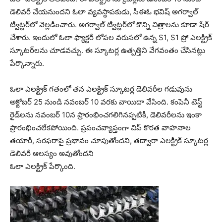
డెలివరీ చేయనుందని ఓలా వ్యవస్థాపకుడు, సీఈఓ భవిష్ అగర్వాల్
ట్విట్టర్‌లో వెల్లడించారు. అగర్వాల్ ట్విట్టర్‌లో కొన్ని చిత్రాలను కూడా షేర్
చేశారు. ఇందులో ఓలా ఫ్యాక్టరీ లోపల వరుసలో ఉన్న S1, S1 ప్రో ఎలక్ట్రిక్
స్కూటర్‌లను చూడవచ్చు. ఈ స్కూటర్ల ఉత్పత్తిని వేగవంతం చేసినట్లు
పేర్కొన్నారు.
ఓలా ఎలక్ట్రిక్ గతంలో తన ఎలక్ట్రిక్ స్కూటర్ల డెలివరీల గడువును
అక్టోబర్ 25 నుండి నవంబర్ 10 వరకు వాయిదా వేసింది. కంపెనీ టెస్ట్
రైడ్‌లను నవంబర్ 10న ప్రారంభించగలిగినప్పటికీ, డెలివరీలను ఇంకా
ప్రారంభించలేకపోయింది. ప్రపంచవ్యాప్తంగా చిప్ కొరత వాహనాల
తయారీ, సరఫరాపై ప్ర‌భావం చూపుతోంద‌ని, త‌ద్వారా ఎలక్ట్రిక్ స్కూటర్ల
డెలివరీ ఆలస్యం అవుతోంద‌ని
ఓలా ఎలక్ట్రిక్ పేర్కొంది.