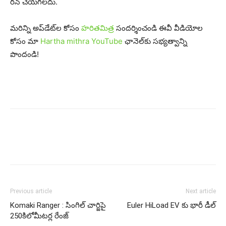
రన్ చేయగలదు.
మరిన్ని అప్‌డేట్‌ల కోసం
హ‌రిత‌మిత్ర
సంద‌ర్శించండి ఈవీ వీడియోల
కోసం మా
Hartha mithra YouTube
ఛానెల్‌కు సభ్యత్వాన్ని
పొందండి!
Previous article
Next article
Komaki Ranger : సింగిల్ చార్జిపై
Euler HiLoad EV కు భారీ డీల్‌
250కిలోమీట‌ర్ల‌ రేంజ్‌