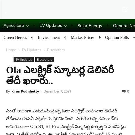
Agriculture
EV Updates
Solar Energy
General N
Green Heroes
Environment
Market Prices
Opinion Polls
Home
EV Updates
E-scooters
EV Updates
E-scooters
Ola ఎలక్ట్రిక్ స్కూటర్ల డెలివరీ
తేదీ ఖ‌రారు..
By
Kiran Podishetty
-
December 7, 2021
0
ఎంతో కాలంగా ఎదురుచూస్తున్న ఓలా ఎల‌క్ట్రిక్ వాహ‌నాల డెలివరీ
తేదీల‌ను కంపెనీ ఎట్ట‌కేల‌కు ప్ర‌క‌టించింది. పెరుగుతున్న డిమాండ్‌కు
అనుగుణంగా Ola S1, S1 Pro ఎలక్ట్రిక్ స్కూటర్ల ఉత్పత్తిని పెంచినట్లు
ఓలా ఎలక్ట్రిక్ తెలిపింది. ఈ ఎలక్ట్రిక్ స్కూటర్లను డిసెంబర్ 15 నుంచి