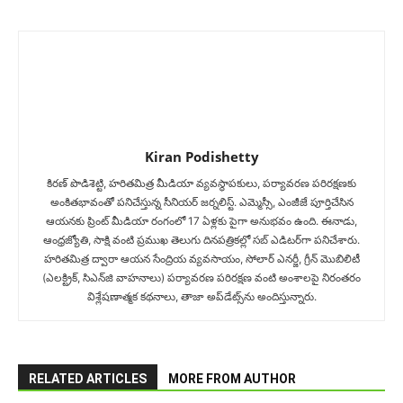
Kiran Podishetty
కిరణ్ పొడిశెట్టి, హరితమిత్ర మీడియా వ్యవస్థాపకులు, పర్యావరణ పరిరక్షణకు
అంకితభావంతో పనిచేస్తున్న సీనియ‌ర్‌ జర్నలిస్ట్. ఎమ్మెస్సీ, ఎంజీజే పూర్తిచేసిన‌
ఆయనకు ప్రింట్ మీడియా రంగంలో 17 ఏళ్లకు పైగా అనుభవం ఉంది. ఈనాడు,
ఆంధ్రజ్యోతి, సాక్షి వంటి ప్రముఖ తెలుగు దినపత్రికల్లో సబ్‌ ఎడిటర్‌గా ప‌నిచేశారు.
హరితమిత్ర ద్వారా ఆయన సేంద్రియ వ్యవసాయం, సోలార్ ఎనర్జీ, గ్రీన్ మొబిలిటీ
(ఎలక్ట్రిక్‌, సిఎన్‌జి వాహనాలు) ప‌ర్యావ‌ర‌ణ ప‌రిర‌క్ష‌ణ వంటి అంశాలపై నిరంతరం
విశ్లేషణాత్మక కథనాలు, తాజా అప్‌డేట్స్‌ను అందిస్తున్నారు.
RELATED ARTICLES
MORE FROM AUTHOR