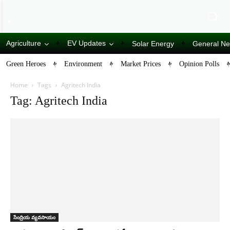
Agriculture
EV Updates
Solar Energy
General N
Green Heroes
Environment
Market Prices
Opinion Polls
Home
Tags
Agritech India
Tag: Agritech India
సేంద్రియ వ్యవసాయం