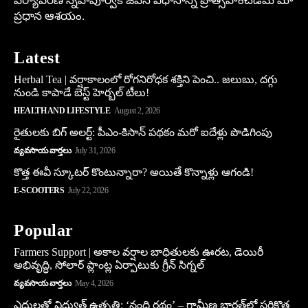
పర్యావరణ స్నేహపూర్వక జీవన విధానాన్ని ప్రోత్సహించడమే మా
ప్రధాన ఆశయం.
Latest
Herbal Tea | వర్షాకాలంలో రోగనిరోధక శక్తిని పెంచి.. జలుబు, దగ్గు
నుండి కాపాడే బెస్ట్ హెర్బల్ టీలు!
HEALTH AND LIFESTYLE
August 2, 2026
రైతులకు బిగ్ అలర్ట్: పీఎం-కిసాన్ పథకం మరో ఐదేళ్లు పొడిగింపు
వ్యవసాయ వార్తలు
July 31, 2026
కొత్త ఈవీ స్కూట‌ర్ కొంటున్నారా? అయితే కొన్నాళ్లు ఆగండి!
E-SCOOTERS
July 22, 2026
Popular
Farmers Support | అకాల వర్షాల బాధితులకు ఊరట, డెయిరీ
అభివృద్ధి, సోలార్ ప్లాంట్ల ఏర్పాటుకు గ్రీన్‌ సిగ్నల్
వ్యవసాయ వార్తలు
May 4, 2026
ఎద్దులతో విద్యుత్ ఉత్పత్తి: ‘నంది రథం’ – గ్రామీణ భారత్‌లో సరికొత్త