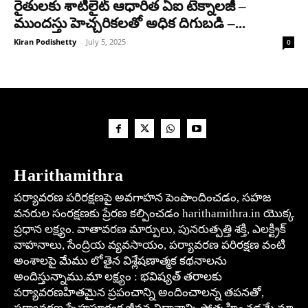
రైతులకు శాటిలైట్ ఆధారిత ఏఐ టెక్నాలజీ –
ముందస్తు హెచ్చరికలతో అధిక దిగుబడి –...
Kiran Podishetty
-
July 5, 2025
0
Harithamithra
పర్యావరణ పరిరక్షణపై అవగాహన పెంపొందించడం, సహజ
వనరుల సంరక్షణకు ప్రేరణ కల్పించడం harithamithra.in యొక్క
ప్రధాన లక్ష్యం. వాతావరణ మార్పులు, పునరుత్పత్తి శక్తి, ఎలక్ట్రిక్
వాహనాలు, సేంద్రియ వ్యవసాయం, పర్యావరణ పరిరక్షణ వంటి
అంశాలపై మేము లోతైన విశ్లేషణాత్మక కథనాలను
అందిస్తున్నాము.మా లక్ష్యం : భవిష్యత్ తరాలకు
పర్యావరణహితమైన ప్రపంచాన్ని అందించాలన్న తపనతో,