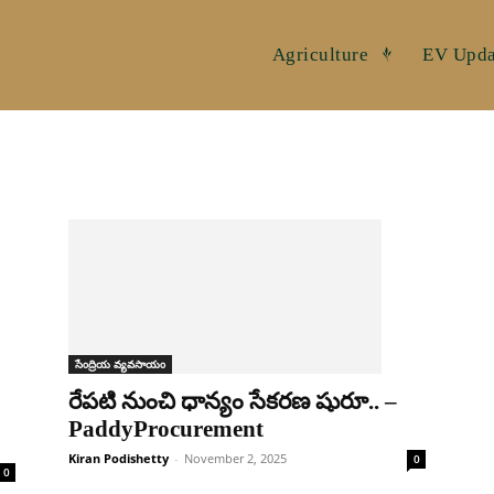
Agriculture
EV Upda
సేంద్రియ వ్యవసాయం
రేప‌టి నుంచి ధాన్యం సేకరణ షురూ.. –
PaddyProcurement
Kiran Podishetty
-
November 2, 2025
0
0