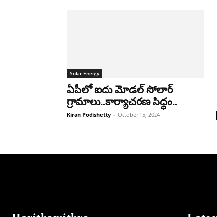
Solar Energy
ఏపీలో ఐదు మోడల్ సోలార్
గ్రామాలు..కార్యాచరణ సిద్ధం..
Kiran Podishetty
-
October 15, 2024