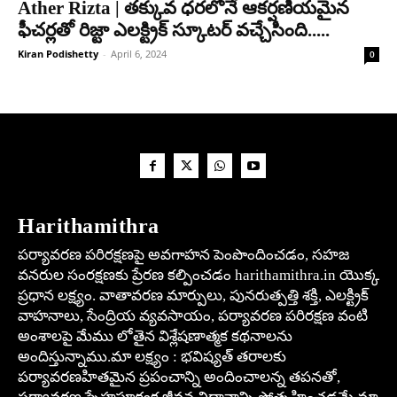
Ather Rizta | తక్కువ ధరలోనే ఆకర్షణీయమైన
ఫీచర్లతో రిజ్టా ఎలక్ట్రిక్ స్కూటర్ వచ్చేసింది.....
Kiran Podishetty
-
April 6, 2024
0
Harithamithra
పర్యావరణ పరిరక్షణపై అవగాహన పెంపొందించడం, సహజ
వనరుల సంరక్షణకు ప్రేరణ కల్పించడం harithamithra.in యొక్క
ప్రధాన లక్ష్యం. వాతావరణ మార్పులు, పునరుత్పత్తి శక్తి, ఎలక్ట్రిక్
వాహనాలు, సేంద్రియ వ్యవసాయం, పర్యావరణ పరిరక్షణ వంటి
అంశాలపై మేము లోతైన విశ్లేషణాత్మక కథనాలను
అందిస్తున్నాము.మా లక్ష్యం : భవిష్యత్ తరాలకు
పర్యావరణహితమైన ప్రపంచాన్ని అందించాలన్న తపనతో,