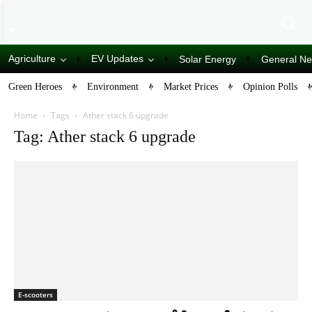
Agriculture
EV Updates
Solar Energy
General N
Green Heroes
Environment
Market Prices
Opinion Polls
Home
Tags
Ather stack 6 upgrade
Tag: Ather stack 6 upgrade
E-scooters