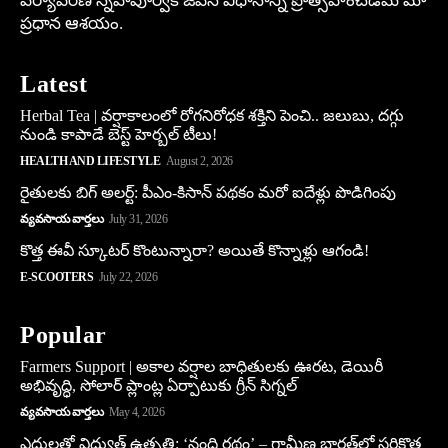
పర్యావరణ స్నేహపూర్వక జీవన విధానాన్ని ప్రోత్సహించడమే మా
ప్రధాన ఆశయం.
Latest
Herbal Tea | వర్షాకాలంలో రోగనిరోధక శక్తిని పెంచి.. జలుబు, దగ్గు
నుండి కాపాడే బెస్ట్ హెర్బల్ టీలు!
HEALTH AND LIFESTYLE
August 2, 2026
రైతులకు బిగ్ అలర్ట్: పీఎం-కిసాన్ పథకం మరో ఐదేళ్లు పొడిగింపు
వ్యవసాయ వార్తలు
July 31, 2026
కొత్త ఈవీ స్కూట‌ర్ కొంటున్నారా? అయితే కొన్నాళ్లు ఆగండి!
E-SCOOTERS
July 22, 2026
Popular
Farmers Support | అకాల వర్షాల బాధితులకు ఊరట, డెయిరీ
అభివృద్ధి, సోలార్ ప్లాంట్ల ఏర్పాటుకు గ్రీన్‌ సిగ్నల్
వ్యవసాయ వార్తలు
May 4, 2026
ఎద్దులతో విద్యుత్ ఉత్పత్తి: ‘నంది రథం’ – గ్రామీణ భారత్‌లో సరికొత్త