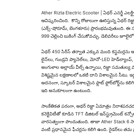
Ather Rizta Electric Scooter | ఏథర్ ఎనర్జీ ఎలక్ట్ర
ఆవిష్కరించింది. కొన్ని రోజులుగా ఊరిస్తున్న ఏథర్ రిజ్ట
(ఎక్స్-షోరూమ్, బెంగళూరు) ప్రారంభమవుతుంది. ఈ స్
999 చెల్లించి బుకింగ్ చేసుకోవ‌చ్చు. డెలివరీలు జూల
ఏథ‌ర్ 450 సిరీస్ త‌ర్వాత ఎక్కువ మంది కస్టమర్లను 
లైన్‌లు, గుండ్రని ప్యానెల్‌లు, మోనో-LED హెడ్‌ల్యాం
అంగుళాల అల్లాయ్ వీల్స్ ఉన్నాయి, రిజ్టా సమతుల్య మరి
విశిష్టమైన లక్షణాలలో ఒకటి దాని విశాల‌మైన సీటు. 
అదనంగా, స్కూటర్ విశాలమైన ఫ్లాట్ ఫ్లోర్‌బోర్డ్‌ను కలిగ
ఇది అనుకూలంగా ఉంటుంది.
సాంకేతికత పరంగా, అథర్ రిజ్టా ఏమాత్రం నిరాశపరచదు. ఇద
కనెక్టివిటీతో కూడిన TFT డిజిటల్ ఇన్‌స్ట్రుమెంట్
వారసత్వంగా పొందుతుంది. తాజా Ather Stack 6 సాంకే
వంటి ప్ర‌ధాన‌మైన‌ ఫీచర్లను కలిగి ఉంది. రైడర్‌లు తమ