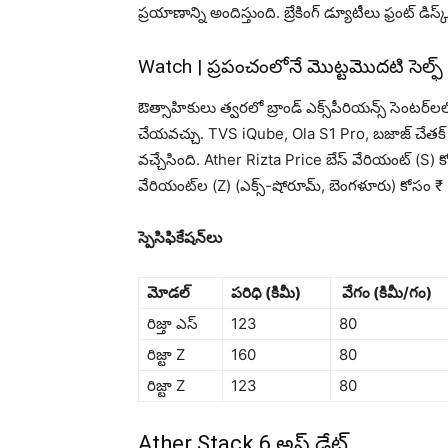
ప్రయాణాన్ని అందిస్తుంది. బ్రేకింగ్ డ్యూటీలు ఫ్రంట్ డిస్
Watch | ప్ర‌పంచంలోనే మొట్ట‌మొద‌టి సెల్ఫ్ డ్రై
ఔత్సాహికులు త్వరలో బ్రాండ్ ఎక్స్‌పీరియన్స్ సెంటర్‌లలో 
చేయ‌వ‌చ్చు. TVS iQube, Ola S1 Pro, బజాజ్ చేతక్ వం
వ‌చ్చేసింది. Ather Rizta Price బేస్ వేరియంట్ (S
వేరియంట్‌ల (Z) (ఎక్స్-షోరూమ్, బెంగళూరు) కోసం ₹
స్పెసిఫికేషన్‌లు
మోడల్
పరిధి (కిమీ)
వేగం (కిమీ/గం)
రిజ్తా ఎస్
123
80
రిజ్టా Z
160
80
రిజ్టా Z
123
80
Ather Stack 6 అప్ డేట్