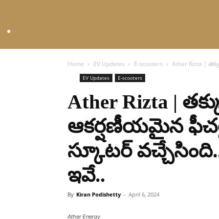
Home
EV Updates
E-scooters
Ather Rizta | తక్కువ
EV Updates
E-scooters
Ather Rizta | తక్
ఆకర్షణీయమైన ఫీచర్లతో
స్కూటర్ వచ్చేసింది
ఇవే..
By
Kiran Podishetty
-
April 6, 2024
Ather Energy