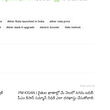
es
Ather Rizta launched in India
ather rizta price
6
Ather stack 6 upgrade
electric Scooter
Halo helmet
Next article
ిక్
PM KISAN | రైతుల ఖాతాల్లో మే నెలలో నగదు బదిలీ..
పీఎం కిసాన్ సమ్మాన్ నిధికి ఎలా దరఖాస్తు చేసుకోవాలి..