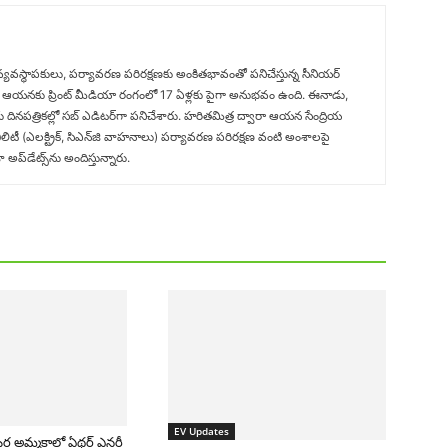
 వ్యవస్థాపకులు, పర్యావరణ పరిరక్షణకు అంకితభావంతో పనిచేస్తున్న సీనియ‌ర్‌
తిచేసిన‌ ఆయనకు ప్రింట్ మీడియా రంగంలో 17 ఏళ్లకు పైగా అనుభవం ఉంది. ఈనాడు,
గు దినపత్రికల్లో సబ్‌ ఎడిటర్‌గా ప‌నిచేశారు. హరితమిత్ర ద్వారా ఆయన సేంద్రియ
ిటీ (ఎలక్ట్రిక్‌, సిఎన్‌జి వాహనాలు) ప‌ర్యావ‌ర‌ణ ప‌రిర‌క్ష‌ణ వంటి అంశాలపై
ప్‌డేట్స్‌ను అందిస్తున్నారు.
EV Updates
టర్ల అమ్మకాల్లో ఏథర్ ఎనర్జీ