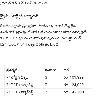
క్, రియర్ డ్రమ్ బ్రేక్ సెటప్ ఉంటుంది.
వ్ ఎల‌క్ట్రిక్ స్కూట‌ర్‌
అథర్ రిజ్టాను ప్రత్యక్షంగా చూడ‌వ‌చ్చు. అలాగే టెస్ట్ రైడ్
టి టాప్ బ్రాండ్స్ తో పోటిప‌డేందుకు Ather Rizta మార్కెట్లోకి
) కోసం ₹ 1.10 లక్షల నుండి ప్రారంభమవుతుంది. యు హై-ఎండ్
 1.24 నుండి ₹ 1.44 లక్షల వరకు ఉంటుంది.
ప్రదర్శన
రంగులు
ధర
7″ లోతైన వీక్షణ
3
రూ. 109,999
7″ TFT / బ్యాక్‌రెస్ట్
7
రూ. 124,999
7″ TFT / బ్యాక్‌రెస్ట్
7
రూ. 144,999