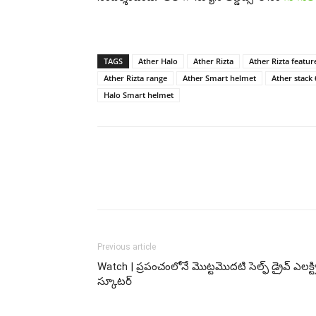
TAGS
Ather Halo
Ather Rizta
Ather Rizta featur
Ather Rizta range
Ather Smart helmet
Ather stack 
Halo Smart helmet
Previous article
Watch | ప్ర‌పంచంలోనే మొట్ట‌మొద‌టి సెల్ఫ్ డ్రైవ్ ఎల‌క్ట్ర
స్కూట‌ర్‌