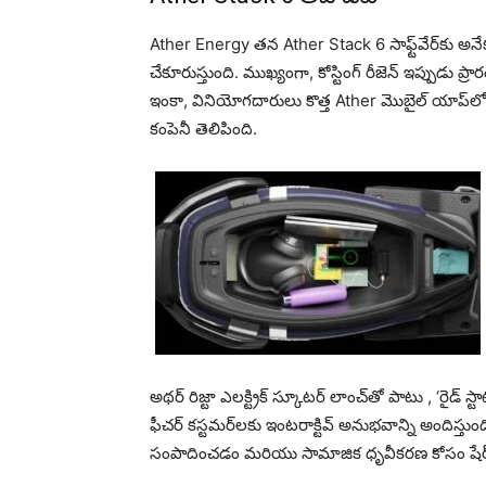
Ather Energy తన Ather Stack 6 సాఫ్ట్‌వేర్‌కు అనేక 
చేకూరుస్తుంది. ముఖ్యంగా, కోస్టింగ్ రీజెన్ ఇప్పుడు ప
ఇంకా, వినియోగదారులు కొత్త Ather మొబైల్ యాప్‌లో మెరుగ
కంపెనీ తెలిపింది.
అథర్ రిజ్టా ఎలక్ట్రిక్ స్కూటర్ లాంచ్‌తో పాటు , ‘రైడ్ స్
ఫీచర్ కస్టమర్‌లకు ఇంటరాక్టివ్ అనుభవాన్ని అందిస్తుంద
సంపాదించడం మరియు సామాజిక ధృవీకరణ కోసం షేర్