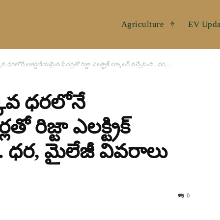
Agriculture
EV Upda
 ధరలోనే ఆకర్షణీయమైన ఫీచర్లతో రిజ్టా ఎలక్ట్రిక్ స్కూటర్ వచ్చేసింది.. ధర,...
కువ ధరలోనే
 రిజ్టా ఎలక్ట్రిక్
.. ధర, మైలేజీ వివరాలు
0