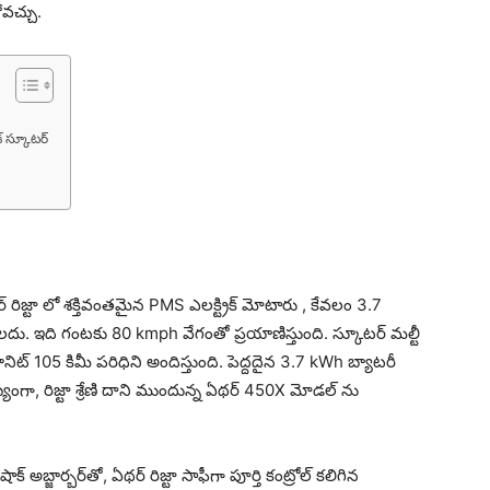
‌చ్చు.
 స్కూట‌ర్‌
 రిజ్టా లో శక్తివంతమైన PMS ఎలక్ట్రిక్ మోటారు , కేవలం 3.7
దు. ఇది గంట‌కు 80 kmph వేగంతో ప్ర‌యాణిస్తుంది. స్కూటర్ మ‌ల్టీ
ూనిట్ 105 కిమీ పరిధిని అందిస్తుంది. పెద్దదైన‌ 3.7 kWh బ్యాటరీ
ముఖ్యంగా, రిజ్టా శ్రేణి దాని ముందున్న ఏథర్ 450X మోడ‌ల్ ను
క్ అబ్జార్బర్‌తో, ఏథర్ రిజ్టా సాఫీగా పూర్తి కంట్రోల్ క‌లిగిన