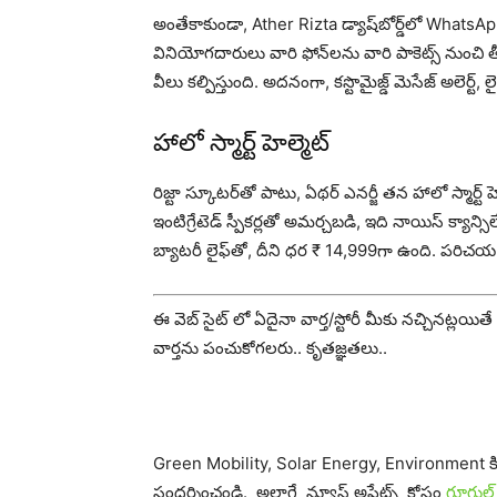
అంతేకాకుండా, Ather Rizta డ్యాష్‌బోర్డ్‌లో WhatsApp
వినియోగదారులు వారి ఫోన్‌లను వారి పాకెట్స్ నుంచి తీ
వీలు క‌ల్పిస్తుంది. అదనంగా, క‌స్టొమైజ్డ్ మెసేజ్ అలెర
హాలో స్మార్ట్ హెల్మెట్
రిజ్టా స్కూటర్‌తో పాటు, ఏథర్ ఎనర్జీ తన హాలో స్మార్ట్ హ
ఇంటిగ్రేటెడ్ స్పీకర్లతో అమర్చబడి, ఇది నాయిస్ క్యాన
బ్యాటరీ లైఫ్‌తో, దీని ధర ₹ 14,999గా ఉంది. ప‌రిచ‌య
ఈ వెబ్ సైట్ లో ఏదైనా వార్త/స్టోరీ మీకు నచ్చినట్ల
వార్తను పంచుకోగలరు.. కృతజ్ఞతలు..
Green Mobility, Solar Energy, Environment
సందర్శించండి. అలాగే న్యూస్ అప్డేట్స్ కోసం
గూగుల్