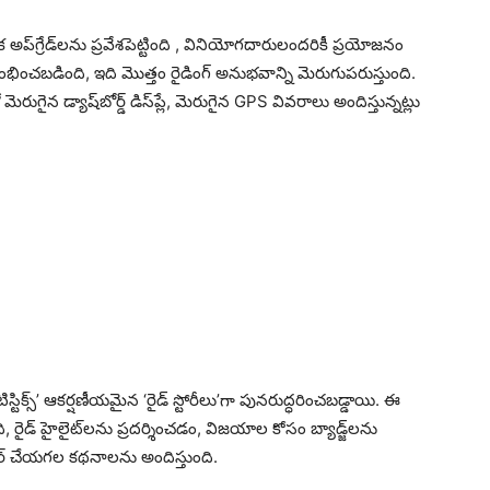
అప్‌గ్రేడ్‌లను ప్రవేశపెట్టింది , వినియోగదారులందరికీ ప్రయోజనం
్రారంభించబడింది, ఇది మొత్తం రైడింగ్ అనుభవాన్ని మెరుగుపరుస్తుంది.
ైన డ్యాష్‌బోర్డ్ డిస్‌ప్లే, మెరుగైన GPS వివ‌రాలు అందిస్తున్న‌ట్లు
టాటిస్టిక్స్’ ఆకర్షణీయమైన ‘రైడ్ స్టోరీలు’గా పునరుద్ధరించబడ్డాయి. ఈ
ి, రైడ్ హైలైట్‌లను ప్రదర్శించడం, విజయాల కోసం బ్యాడ్జ్‌లను
 చేయగల కథనాలను అందిస్తుంది.