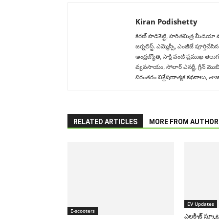
Kiran Podishetty
కిరణ్ పొడిశెట్టి, హరితమిత్ర మీడియా
జర్నలిస్ట్. ఎమ్మెస్సీ, ఎంజీజే పూర్
ఆంధ్రజ్యోతి, సాక్షి వంటి ప్రముఖ తెలు
వ్యవసాయం, సోలార్ ఎనర్జీ, గ్రీన్ మొబిల
నిరంతరం విశ్లేషణాత్మక కథనాలు, తాజా అ
RELATED ARTICLES
MORE FROM AUTHOR
EV Updates
E-scooters
ఎలక్ట్రిక్ స్కూ