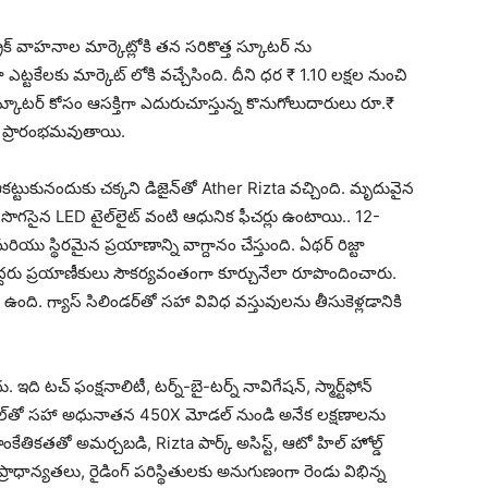
ిక్ వాహ‌నాల మార్కెట్లోకి తన సరికొత్త స్కూట‌ర్ ను
ా ఎట్టకేలకు మార్కెట్ లోకి వచ్చేసింది. దీని ధర ₹ 1.10 లక్షల నుంచి
కూటర్ కోసం ఆసక్తిగా ఎదురుచూస్తున్న కొనుగోలుదారులు రూ.₹
ైలో ప్రారంభమవుతాయి.
ఆకట్టుకునందుకు చక్కని డిజైన్‌తో Ather Rizta వచ్చింది. మృదువైన
ప్, సొగసైన LED టైల్‌లైట్ వంటి ఆధునిక ఫీచర్లు ఉంటాయి.. 12-
యు స్థిరమైన ప్రయాణాన్ని వాగ్దానం చేస్తుంది. ఏథర్ రిజ్టా
ఇద్దరు ప్రయాణీకులు సౌకర్యవంతంగా కూర్చునేలా రూపొందించారు.
ి ఉంది. గ్యాస్ సిలిండర్‌తో సహా వివిధ వస్తువులను తీసుకెళ్ల‌డానికి
ి టచ్ ఫంక్షనాలిటీ, టర్న్-బై-టర్న్ నావిగేషన్, స్మార్ట్‌ఫోన్
 కన్సోల్‌తో సహా అధునాతన 450X మోడల్ నుండి అనేక లక్షణాలను
తికతతో అమర్చబడి, Rizta పార్క్ అసిస్ట్, ఆటో హిల్ హోల్డ్
 ప్రాధాన్యతలు, రైడింగ్ పరిస్థితులకు అనుగుణంగా రెండు విభిన్న