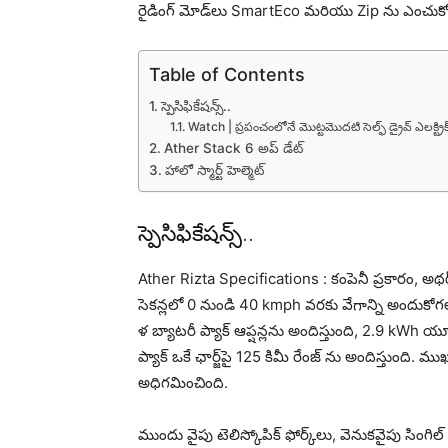
రైడింగ్ మోడ్‌లు SmartEco మరియు Zip ను ఎంచుకోవ
Table of Contents
స్పెసిఫికేష‌న్స్..
Watch | ప్ర‌పంచంలోనే మొట్ట‌మొద‌టి సెల్ఫ్ డ్రైవ్ ఎల‌క్ట్రిక్
Ather Stack 6 అప్ డేట్
హాలో స్మార్ట్ హెల్మెట్
స్పెసిఫికేష‌న్స్..
Ather Rizta Specifications : కంపెనీ ప్రకారం, అథర్
సెకన్లలో 0 నుండి 40 kmph వరకు వేగాన్ని అందుకోగ‌ల‌
ళ బ్యాటరీ ప్యాక్ ఆప్ష‌న్ల‌ను అందిస్తుంది, 2.9 kWh య
ప్యాక్ ఒకే ఛార్జ్‌పై 125 కిమీ రేంజ్ ను అందిస్తుంది. 
అధిగమించింది.
ముందు వైపు టెలిస్కోపిక్ ఫోర్క్‌లు, వెనుకవైపు సింగిల్ షా