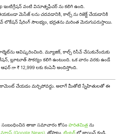
 ఇంటిగ్రేషన్ వంటి వినూత్నఫీచ‌ర్ ను కలిగి ఉంది.
య‌కుండా మెసేజ్ ల‌ను చదవడానికి, కాల్స్ ను రిజెక్ట్ చేయ‌డానికి
్ట్, లైవ్ లొకేషన్ షేరింగ్ సౌలభ్యం, భద్రతను మరింత మెరుగుపరుస్తాయి.
ెల్మెట్‌ను ఆవిష్కరించింది. మ్యూజిక్, కాల్స్ రిసీవ్ చేసుకునేందుకు
్సిలేషన్, బ్లూటూత్ సౌక‌ర్యం కలిగి ఉంటుంది. ఒక వారం వరకు ఉండే
 ఆఫర్ గా ₹ 12,999 ల‌కు కంపెనీ అందిస్తోంది.
యితే కామెంట్ చేయడం మర్చిపోవద్దు. అలాగే మీతోటి స్నేహితులతో ఈ
 కి సంబంధించిన తాజా సమాచారం కోసం
హరితమిత్ర
ను
 న్యూస్ (Google News)
, తోపాటు
ట్విట్టర్
లో జాయిన్ కండి.