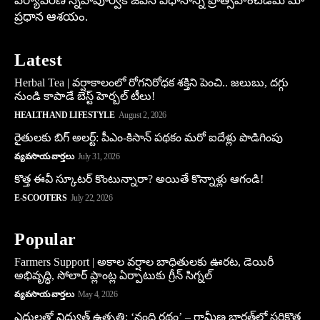
పర్యావరణ స్నేహపూర్వక జీవన విధానాన్ని ప్రోత్సహించడమే మా
ప్రధాన ఆశయం.
Latest
Herbal Tea | వర్షాకాలంలో రోగనిరోధక శక్తిని పెంచి.. జలుబు, దగ్గు
నుండి కాపాడే బెస్ట్ హెర్బల్ టీలు!
HEALTH AND LIFESTYLE
August 2, 2026
రైతులకు బిగ్ అలర్ట్: పీఎం-కిసాన్ పథకం మరో ఐదేళ్లు పొడిగింపు
వ్యవసాయ వార్తలు
July 31, 2026
కొత్త ఈవీ స్కూట‌ర్ కొంటున్నారా? అయితే కొన్నాళ్లు ఆగండి!
E-SCOOTERS
July 22, 2026
Popular
Farmers Support | అకాల వర్షాల బాధితులకు ఊరట, డెయిరీ
అభివృద్ధి, సోలార్ ప్లాంట్ల ఏర్పాటుకు గ్రీన్‌ సిగ్నల్
వ్యవసాయ వార్తలు
May 4, 2026
ఎద్దులతో విద్యుత్ ఉత్పత్తి: ‘నంది రథం’ – గ్రామీణ భారత్‌లో సరికొత్త