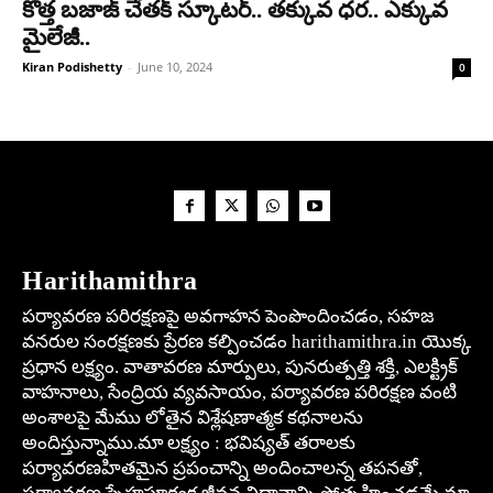
కొత్త బ‌జాజ్ చేత‌క్ స్కూట‌ర్‌.. త‌క్కువ ధ‌ర‌.. ఎక్కువ
మైలేజీ..
Kiran Podishetty
-
June 10, 2024
0
Harithamithra
పర్యావరణ పరిరక్షణపై అవగాహన పెంపొందించడం, సహజ
వనరుల సంరక్షణకు ప్రేరణ కల్పించడం harithamithra.in యొక్క
ప్రధాన లక్ష్యం. వాతావరణ మార్పులు, పునరుత్పత్తి శక్తి, ఎలక్ట్రిక్
వాహనాలు, సేంద్రియ వ్యవసాయం, పర్యావరణ పరిరక్షణ వంటి
అంశాలపై మేము లోతైన విశ్లేషణాత్మక కథనాలను
అందిస్తున్నాము.మా లక్ష్యం : భవిష్యత్ తరాలకు
పర్యావరణహితమైన ప్రపంచాన్ని అందించాలన్న తపనతో,