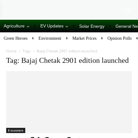
Agriculture
EV Updates
Solar Energy
General N
Green Heroes
Environment
Market Prices
Opinion Polls
Home
Tags
Bajaj Chetak 2901 edition launched
Tag: Bajaj Chetak 2901 edition launched
E-scooters