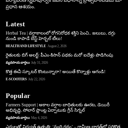
పర్యావరణ స్నేహపూర్వక జీవన విధానాన్ని ప్రోత్సహించడమే మా
ప్రధాన ఆశయం.
Latest
Herbal Tea | వర్షాకాలంలో రోగనిరోధక శక్తిని పెంచి.. జలుబు, దగ్గు
నుండి కాపాడే బెస్ట్ హెర్బల్ టీలు!
HEALTH AND LIFESTYLE
August 2, 2026
రైతులకు బిగ్ అలర్ట్: పీఎం-కిసాన్ పథకం మరో ఐదేళ్లు పొడిగింపు
వ్యవసాయ వార్తలు
July 31, 2026
కొత్త ఈవీ స్కూట‌ర్ కొంటున్నారా? అయితే కొన్నాళ్లు ఆగండి!
E-SCOOTERS
July 22, 2026
Popular
Farmers Support | అకాల వర్షాల బాధితులకు ఊరట, డెయిరీ
అభివృద్ధి, సోలార్ ప్లాంట్ల ఏర్పాటుకు గ్రీన్‌ సిగ్నల్
వ్యవసాయ వార్తలు
May 4, 2026
ఎద్దులతో విద్యుత్ ఉత్పత్తి: ‘నంది రథం’ – గ్రామీణ భారత్‌లో సరికొత్త