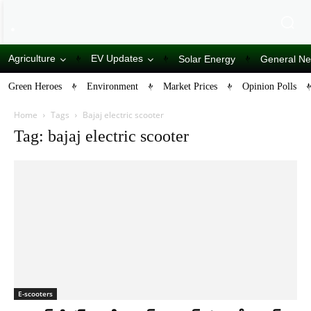
Agriculture
EV Updates
Solar Energy
General N
Green Heroes
Environment
Market Prices
Opinion Polls
Home
Tags
Bajaj electric scooter
Tag: bajaj electric scooter
E-scooters