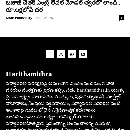
బజాజ్ చేతక్ ఎంట్రీ-లెవల్ మోడల్ త్వరలో లాంచ్..
రూ.లక్షలోపే ధర
Kiran Podishetty
-
April 24, 2024
0
Harithamithra
పర్యావరణ పరిరక్షణపై అవగాహన పెంపొందించడం, సహజ
వనరుల సంరక్షణకు ప్రేరణ కల్పించడం harithamithra.in యొక్క
ప్రధాన లక్ష్యం. వాతావరణ మార్పులు, పునరుత్పత్తి శక్తి, ఎలక్ట్రిక్
వాహనాలు, సేంద్రియ వ్యవసాయం, పర్యావరణ పరిరక్షణ వంటి
అంశాలపై మేము లోతైన విశ్లేషణాత్మక కథనాలను
అందిస్తున్నాము.మా లక్ష్యం : భవిష్యత్ తరాలకు
పర్యావరణహితమైన ప్రపంచాన్ని అందించాలన్న తపనతో,