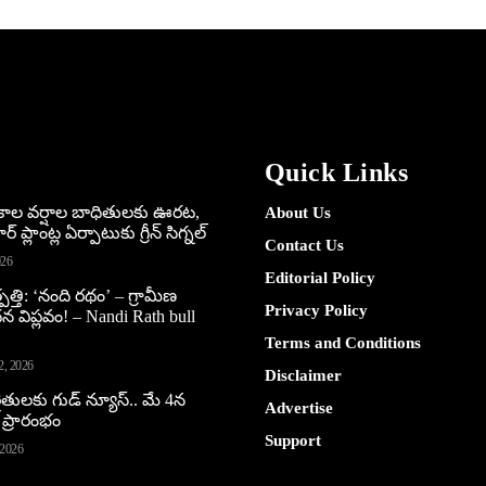
Quick Links
అకాల వర్షాల బాధితులకు ఊరట,
About Us
 ప్లాంట్ల ఏర్పాటుకు గ్రీన్‌ సిగ్నల్
Contact Us
026
Editorial Policy
పత్తి: ‘నంది రథం’ – గ్రామీణ
Privacy Policy
ధన విప్లవం! – Nandi Rath bull
Terms and Conditions
2, 2026
Disclaimer
ైతులకు గుడ్ న్యూస్.. మే 4న
Advertise
 ప్రారంభం
Support
 2026