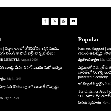
t
Popular
 | వర్షాకాలంలో రోగనిరోధక శక్తిని పెంచి..
Farmers Support | 
్గు నుండి కాపాడే బెస్ట్ హెర్బల్ టీలు!
డెయిరీ అభివృద్ధి, సోలార్
ND LIFESTYLE
August 2, 2026
వ్యవసాయ వార్తలు
May 4, 2
ిగ్ అలర్ట్: పీఎం-కిసాన్ పథకం మరో ఐదేళ్లు
ఎద్దులతో విద్యుత్ ఉత్
భారత్‌లో సరికొత్త ఇం
powered electricity
్తలు
July 31, 2026
అగ్రి టెక్నాలజీ & స్టార్టప్స్
May 
 స్కూట‌ర్ కొంటున్నారా? అయితే కొన్నాళ్లు
TG Organics App | ర
‘TG ఆర్గానిక్స్’ యాప్
RS
July 22, 2026
సేంద్రియ వ్యవసాయం
May 1,