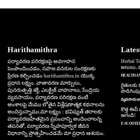
Harithamithra
Lates
పర్యావరణ పరిరక్షణపై అవగాహన
Herbal Tea
జలుబు, దగ
పెంపొందించడం, సహజ వనరుల సంరక్షణకు
ప్రేరణ కల్పించడం harithamithra.in యొక్క
HEALTH A
ప్రధాన లక్ష్యం. వాతావరణ మార్పులు,
రైతులకు బ
పునరుత్పత్తి శక్తి, ఎలక్ట్రిక్ వాహనాలు, సేంద్రియ
పొడిగింపు
వ్యవసాయం, పర్యావరణ పరిరక్షణ వంటి
వ్యవసాయ వార
అంశాలపై మేము లోతైన విశ్లేషణాత్మక కథనాలను
కొత్త ఈవీ
అందిస్తున్నాము.మా లక్ష్యం : భవిష్యత్ తరాలకు
ఆగండి!
పర్యావరణహితమైన ప్రపంచాన్ని అందించాలన్న
E-SCOOTE
తపనతో, పర్యావరణ స్నేహపూర్వక జీవన
విధానాన్ని ప్రోత్సహించడమే మా ప్రధాన ఆశయం.