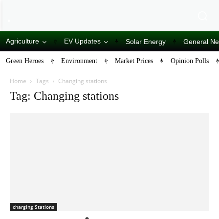
Agriculture
EV Updates
Solar Energy
General N
Green Heroes
Environment
Market Prices
Opinion Polls
Home
Tags
Changing stations
Tag: Changing stations
charging Stations