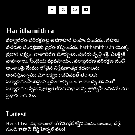
Harithamithra
పర్యావరణ పరిరక్షణపై అవగాహన పెంపొందించడం, సహజ
వనరుల సంరక్షణకు ప్రేరణ కల్పించడం harithamithra.in యొక్క
ప్రధాన లక్ష్యం. వాతావరణ మార్పులు, పునరుత్పత్తి శక్తి, ఎలక్ట్రిక్
వాహనాలు, సేంద్రియ వ్యవసాయం, పర్యావరణ పరిరక్షణ వంటి
అంశాలపై మేము లోతైన విశ్లేషణాత్మక కథనాలను
అందిస్తున్నాము.మా లక్ష్యం : భవిష్యత్ తరాలకు
పర్యావరణహితమైన ప్రపంచాన్ని అందించాలన్న తపనతో,
పర్యావరణ స్నేహపూర్వక జీవన విధానాన్ని ప్రోత్సహించడమే మా
ప్రధాన ఆశయం.
Latest
Herbal Tea | వర్షాకాలంలో రోగనిరోధక శక్తిని పెంచి.. జలుబు, దగ్గు
నుండి కాపాడే బెస్ట్ హెర్బల్ టీలు!