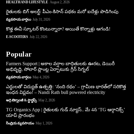
HEALTH AND LIFESTYLE
August 2, 2026
రైతులకు బిగ్ అలర్ట్: పీఎం-కిసాన్ పథకం మరో ఐదేళ్లు పొడిగింపు
వ్యవసాయ వార్తలు
July 31, 2026
కొత్త ఈవీ స్కూట‌ర్ కొంటున్నారా? అయితే కొన్నాళ్లు ఆగండి!
E-SCOOTERS
July 22, 2026
Popular
Farmers Support | అకాల వర్షాల బాధితులకు ఊరట, డెయిరీ
అభివృద్ధి, సోలార్ ప్లాంట్ల ఏర్పాటుకు గ్రీన్‌ సిగ్నల్
వ్యవసాయ వార్తలు
May 4, 2026
ఎద్దులతో విద్యుత్ ఉత్పత్తి: ‘నంది రథం’ – గ్రామీణ భారత్‌లో సరికొత్త
ఇంధన విప్లవం! – Nandi Rath bull powered electricity
అగ్రి టెక్నాలజీ & స్టార్టప్స్
May 2, 2026
TG Organics App | రైతులకు గుడ్ న్యూస్.. మే 4న ‘TG ఆర్గానిక్స్’
యాప్ ప్రారంభం
సేంద్రియ వ్యవసాయం
May 1, 2026