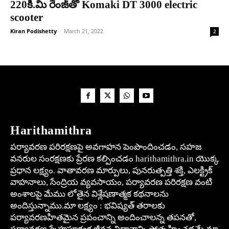
220కి.మి రేంజ్‌తో Komaki DT 3000 electric
scooter
Kiran Podishetty
-
March 21, 2022
2
Harithamithra
పర్యావరణ పరిరక్షణపై అవగాహన పెంపొందించడం, సహజ
వనరుల సంరక్షణకు ప్రేరణ కల్పించడం harithamithra.in యొక్క
ప్రధాన లక్ష్యం. వాతావరణ మార్పులు, పునరుత్పత్తి శక్తి, ఎలక్ట్రిక్
వాహనాలు, సేంద్రియ వ్యవసాయం, పర్యావరణ పరిరక్షణ వంటి
అంశాలపై మేము లోతైన విశ్లేషణాత్మక కథనాలను
అందిస్తున్నాము.మా లక్ష్యం : భవిష్యత్ తరాలకు
పర్యావరణహితమైన ప్రపంచాన్ని అందించాలన్న తపనతో,