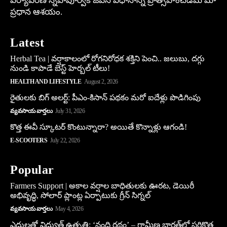
పర్యావరణ స్నేహపూర్వక జీవన విధానాన్ని ప్రోత్సహించడమే మా
ప్రధాన ఆశయం.
Latest
Herbal Tea | వర్షాకాలంలో రోగనిరోధక శక్తిని పెంచి.. జలుబు, దగ్గు
నుండి కాపాడే బెస్ట్ హెర్బల్ టీలు!
HEALTH AND LIFESTYLE
August 2, 2026
రైతులకు బిగ్ అలర్ట్: పీఎం-కిసాన్ పథకం మరో ఐదేళ్లు పొడిగింపు
వ్యవసాయ వార్తలు
July 31, 2026
కొత్త ఈవీ స్కూట‌ర్ కొంటున్నారా? అయితే కొన్నాళ్లు ఆగండి!
E-SCOOTERS
July 22, 2026
Popular
Farmers Support | అకాల వర్షాల బాధితులకు ఊరట, డెయిరీ
అభివృద్ధి, సోలార్ ప్లాంట్ల ఏర్పాటుకు గ్రీన్‌ సిగ్నల్
వ్యవసాయ వార్తలు
May 4, 2026
ఎద్దులతో విద్యుత్ ఉత్పత్తి: ‘నంది రథం’ – గ్రామీణ భారత్‌లో సరికొత్త