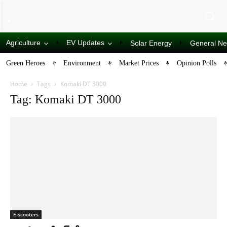
Agriculture
EV Updates
Solar Energy
General N
Green Heroes
Environment
Market Prices
Opinion Polls
Home
Tags
Komaki DT 3000
Tag: Komaki DT 3000
E-scooters