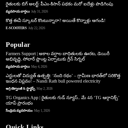
రైతులకు బిగ్ అలర్ట్: పీఎం-కిసాన్ పథకం మరో ఐదేళ్లు పొడిగింపు
వ్యవసాయ వార్తలు
July 31, 2026
కొత్త ఈవీ స్కూట‌ర్ కొంటున్నారా? అయితే కొన్నాళ్లు ఆగండి!
E-SCOOTERS
July 22, 2026
Popular
Farmers Support | అకాల వర్షాల బాధితులకు ఊరట, డెయిరీ
అభివృద్ధి, సోలార్ ప్లాంట్ల ఏర్పాటుకు గ్రీన్‌ సిగ్నల్
వ్యవసాయ వార్తలు
May 4, 2026
ఎద్దులతో విద్యుత్ ఉత్పత్తి: ‘నంది రథం’ – గ్రామీణ భారత్‌లో సరికొత్త
ఇంధన విప్లవం! – Nandi Rath bull powered electricity
అగ్రి టెక్నాలజీ & స్టార్టప్స్
May 2, 2026
TG Organics App | రైతులకు గుడ్ న్యూస్.. మే 4న ‘TG ఆర్గానిక్స్’
యాప్ ప్రారంభం
సేంద్రియ వ్యవసాయం
May 1, 2026
Quick Links