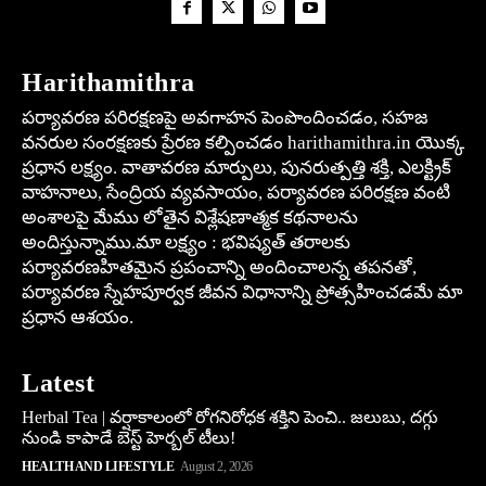
Harithamithra
పర్యావరణ పరిరక్షణపై అవగాహన పెంపొందించడం, సహజ
వనరుల సంరక్షణకు ప్రేరణ కల్పించడం harithamithra.in యొక్క
ప్రధాన లక్ష్యం. వాతావరణ మార్పులు, పునరుత్పత్తి శక్తి, ఎలక్ట్రిక్
వాహనాలు, సేంద్రియ వ్యవసాయం, పర్యావరణ పరిరక్షణ వంటి
అంశాలపై మేము లోతైన విశ్లేషణాత్మక కథనాలను
అందిస్తున్నాము.మా లక్ష్యం : భవిష్యత్ తరాలకు
పర్యావరణహితమైన ప్రపంచాన్ని అందించాలన్న తపనతో,
పర్యావరణ స్నేహపూర్వక జీవన విధానాన్ని ప్రోత్సహించడమే మా
ప్రధాన ఆశయం.
Latest
Herbal Tea | వర్షాకాలంలో రోగనిరోధక శక్తిని పెంచి.. జలుబు, దగ్గు
నుండి కాపాడే బెస్ట్ హెర్బల్ టీలు!
HEALTH AND LIFESTYLE
August 2, 2026