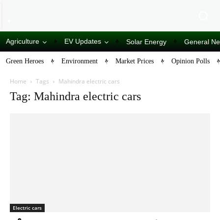
Agriculture
EV Updates
Solar Energy
General N
Green Heroes
Environment
Market Prices
Opinion Polls
Home
Tags
Mahindra electric cars
Tag: Mahindra electric cars
Electric cars