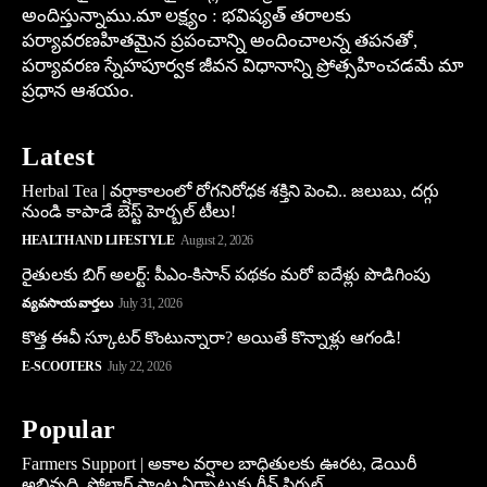
అందిస్తున్నాము.మా లక్ష్యం : భవిష్యత్ తరాలకు
పర్యావరణహితమైన ప్రపంచాన్ని అందించాలన్న తపనతో,
పర్యావరణ స్నేహపూర్వక జీవన విధానాన్ని ప్రోత్సహించడమే మా
ప్రధాన ఆశయం.
Latest
Herbal Tea | వర్షాకాలంలో రోగనిరోధక శక్తిని పెంచి.. జలుబు, దగ్గు
నుండి కాపాడే బెస్ట్ హెర్బల్ టీలు!
HEALTH AND LIFESTYLE
August 2, 2026
రైతులకు బిగ్ అలర్ట్: పీఎం-కిసాన్ పథకం మరో ఐదేళ్లు పొడిగింపు
వ్యవసాయ వార్తలు
July 31, 2026
కొత్త ఈవీ స్కూట‌ర్ కొంటున్నారా? అయితే కొన్నాళ్లు ఆగండి!
E-SCOOTERS
July 22, 2026
Popular
Farmers Support | అకాల వర్షాల బాధితులకు ఊరట, డెయిరీ
అభివృద్ధి, సోలార్ ప్లాంట్ల ఏర్పాటుకు గ్రీన్‌ సిగ్నల్