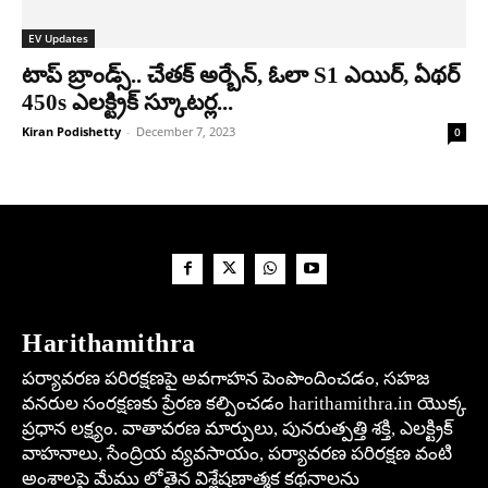
EV Updates
టాప్ బ్రాండ్స్.. చేతక్ అర్బేన్, ఓలా S1 ఎయిర్, ఏథర్
450s ఎలక్ట్రిక్ స్కూటర్ల...
Kiran Podishetty
-
December 7, 2023
0
Harithamithra
పర్యావరణ పరిరక్షణపై అవగాహన పెంపొందించడం, సహజ
వనరుల సంరక్షణకు ప్రేరణ కల్పించడం harithamithra.in యొక్క
ప్రధాన లక్ష్యం. వాతావరణ మార్పులు, పునరుత్పత్తి శక్తి, ఎలక్ట్రిక్
వాహనాలు, సేంద్రియ వ్యవసాయం, పర్యావరణ పరిరక్షణ వంటి
అంశాలపై మేము లోతైన విశ్లేషణాత్మక కథనాలను