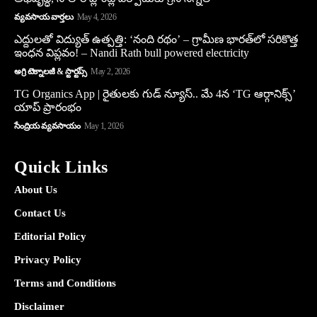
వ్యవసాయ వార్తలు
May 4, 2026
ఎద్దులతో విద్యుత్ ఉత్పత్తి: ‘నంది రథం’ – గ్రామీణ భారత్‌లో సరికొత్త
ఇంధన విప్లవం! – Nandi Rath bull powered electricity
అగ్రి టెక్నాలజీ & స్టార్టప్స్
May 2, 2026
TG Organics App | రైతులకు గుడ్ న్యూస్.. మే 4న ‘TG ఆర్గానిక్స్’
యాప్ ప్రారంభం
సేంద్రియ వ్యవసాయం
May 1, 2026
Quick Links
About Us
Contact Us
Editorial Policy
Privacy Policy
Terms and Conditions
Disclaimer