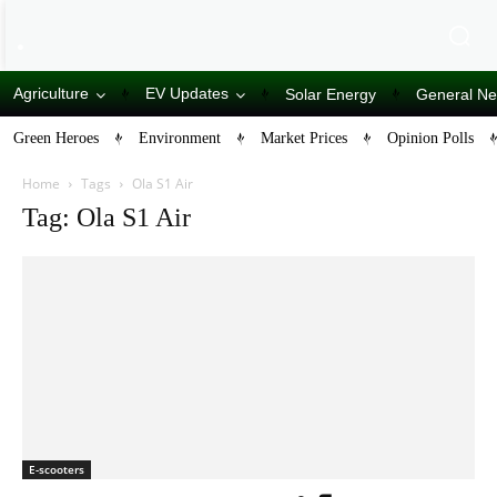
Agriculture
EV Updates
Solar Energy
General N
Green Heroes
Environment
Market Prices
Opinion Polls
Home
Tags
Ola S1 Air
Tag: Ola S1 Air
E-scooters