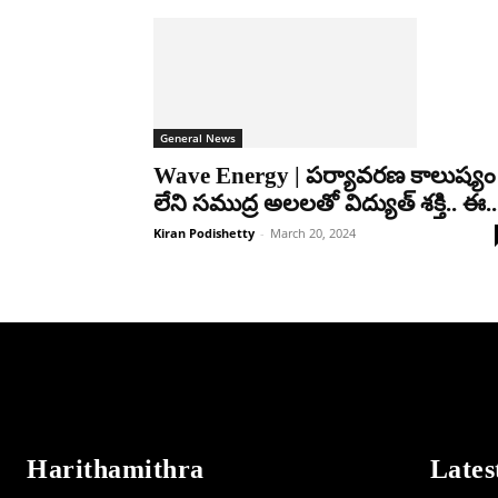
General News
Wave Energy | పర్యావరణ కాలుష్యం
లేని సముద్ర అలలతో విద్యుత్ శక్తి.. ఈ..
Kiran Podishetty
-
March 20, 2024
Harithamithra
Lates