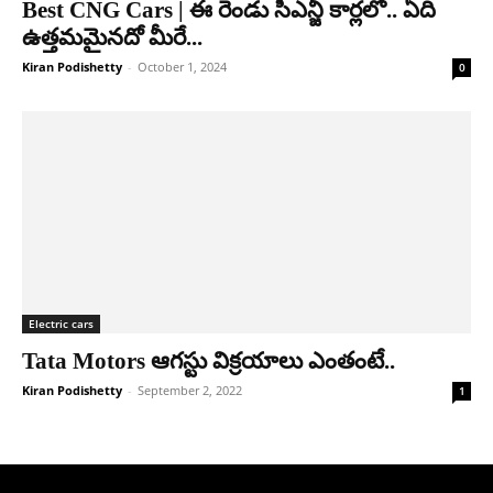
Best CNG Cars | ఈ రెండు సీఎన్జీ కార్లలో.. ఏది
ఉత్తమమైనదో మీరే...
Kiran Podishetty
-
October 1, 2024
0
Electric cars
Tata Motors ఆగస్టు విక్ర‌యాలు ఎంతంటే..
Kiran Podishetty
-
September 2, 2022
1