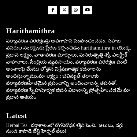
Harithamithra
పర్యావరణ పరిరక్షణపై అవగాహన పెంపొందించడం, సహజ
వనరుల సంరక్షణకు ప్రేరణ కల్పించడం harithamithra.in యొక్క
ప్రధాన లక్ష్యం. వాతావరణ మార్పులు, పునరుత్పత్తి శక్తి, ఎలక్ట్రిక్
వాహనాలు, సేంద్రియ వ్యవసాయం, పర్యావరణ పరిరక్షణ వంటి
అంశాలపై మేము లోతైన విశ్లేషణాత్మక కథనాలను
అందిస్తున్నాము.మా లక్ష్యం : భవిష్యత్ తరాలకు
పర్యావరణహితమైన ప్రపంచాన్ని అందించాలన్న తపనతో,
పర్యావరణ స్నేహపూర్వక జీవన విధానాన్ని ప్రోత్సహించడమే మా
ప్రధాన ఆశయం.
Latest
Herbal Tea | వర్షాకాలంలో రోగనిరోధక శక్తిని పెంచి.. జలుబు, దగ్గు
నుండి కాపాడే బెస్ట్ హెర్బల్ టీలు!