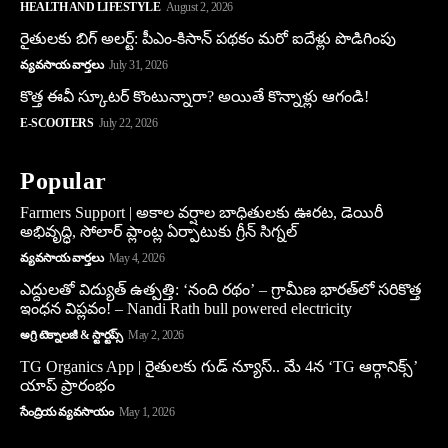
HEALTH AND LIFESTYLE
August 2, 2026
రైతులకు బిగ్ అలర్ట్: పీఎం-కిసాన్ పథకం మరో ఐదేళ్లు పొడిగింపు
వ్యవసాయ వార్తలు
July 31, 2026
కొత్త ఈవీ స్కూట‌ర్ కొంటున్నారా? అయితే కొన్నాళ్లు ఆగండి!
E-SCOOTERS
July 22, 2026
Popular
Farmers Support | అకాల వర్షాల బాధితులకు ఊరట, డెయిరీ
అభివృద్ధి, సోలార్ ప్లాంట్ల ఏర్పాటుకు గ్రీన్‌ సిగ్నల్
వ్యవసాయ వార్తలు
May 4, 2026
ఎద్దులతో విద్యుత్ ఉత్పత్తి: ‘నంది రథం’ – గ్రామీణ భారత్‌లో సరికొత్త
ఇంధన విప్లవం! – Nandi Rath bull powered electricity
అగ్రి టెక్నాలజీ & స్టార్టప్స్
May 2, 2026
TG Organics App | రైతులకు గుడ్ న్యూస్.. మే 4న ‘TG ఆర్గానిక్స్’
యాప్ ప్రారంభం
సేంద్రియ వ్యవసాయం
May 1, 2026