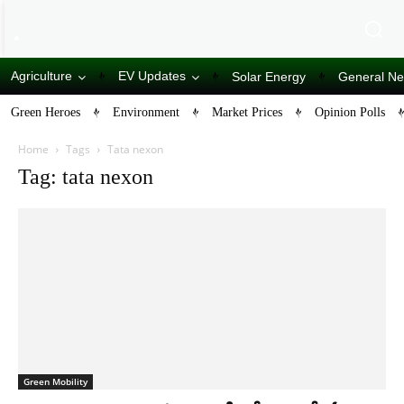
Agriculture
EV Updates
Solar Energy
General N
Green Heroes
Environment
Market Prices
Opinion Polls
Home
Tags
Tata nexon
Tag: tata nexon
Green Mobility