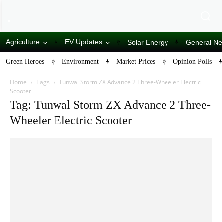
Agriculture
EV Updates
Solar Energy
General N
Green Heroes
Environment
Market Prices
Opinion Polls
Home
Tags
Tunwal Storm ZX Advance 2 Three-Wheeler Electric
Scooter
Tag: Tunwal Storm ZX Advance 2 Three-
Wheeler Electric Scooter