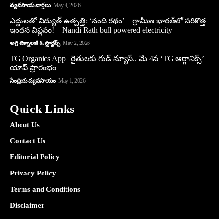
వ్యవసాయ వార్తలు
May 4, 2026
ఎద్దులతో విద్యుత్ ఉత్పత్తి: ‘నంది రథం’ – గ్రామీణ భారత్‌లో సరికొత్త
ఇంధన విప్లవం! – Nandi Rath bull powered electricity
అగ్రి టెక్నాలజీ & స్టార్టప్స్
May 2, 2026
TG Organics App | రైతులకు గుడ్ న్యూస్.. మే 4న ‘TG ఆర్గానిక్స్’
యాప్ ప్రారంభం
సేంద్రియ వ్యవసాయం
May 1, 2026
Quick Links
About Us
Contact Us
Editorial Policy
Privacy Policy
Terms and Conditions
Disclaimer