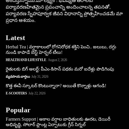
అందిస్తున్నాము.మా లక్ష్యం : భవిష్యత్ తరాలకు
పర్యావరణహితమైన ప్రపంచాన్ని అందించాలన్న తపనతో,
పర్యావరణ స్నేహపూర్వక జీవన విధానాన్ని ప్రోత్సహించడమే మా
ప్రధాన ఆశయం.
Latest
Herbal Tea | వర్షాకాలంలో రోగనిరోధక శక్తిని పెంచి.. జలుబు, దగ్గు
నుండి కాపాడే బెస్ట్ హెర్బల్ టీలు!
HEALTH AND LIFESTYLE
August 2, 2026
రైతులకు బిగ్ అలర్ట్: పీఎం-కిసాన్ పథకం మరో ఐదేళ్లు పొడిగింపు
వ్యవసాయ వార్తలు
July 31, 2026
కొత్త ఈవీ స్కూట‌ర్ కొంటున్నారా? అయితే కొన్నాళ్లు ఆగండి!
E-SCOOTERS
July 22, 2026
Popular
Farmers Support | అకాల వర్షాల బాధితులకు ఊరట, డెయిరీ
అభివృద్ధి, సోలార్ ప్లాంట్ల ఏర్పాటుకు గ్రీన్‌ సిగ్నల్