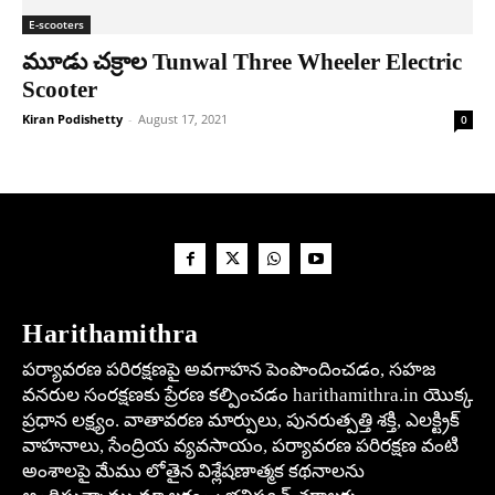
E-scooters
మూడు చ‌క్రాల Tunwal Three Wheeler Electric
Scooter
Kiran Podishetty
-
August 17, 2021
0
Harithamithra
పర్యావరణ పరిరక్షణపై అవగాహన పెంపొందించడం, సహజ
వనరుల సంరక్షణకు ప్రేరణ కల్పించడం harithamithra.in యొక్క
ప్రధాన లక్ష్యం. వాతావరణ మార్పులు, పునరుత్పత్తి శక్తి, ఎలక్ట్రిక్
వాహనాలు, సేంద్రియ వ్యవసాయం, పర్యావరణ పరిరక్షణ వంటి
అంశాలపై మేము లోతైన విశ్లేషణాత్మక కథనాలను