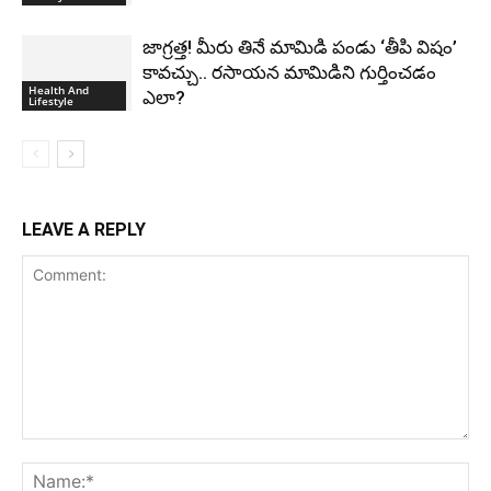
జాగ్రత్త! మీరు తినే మామిడి పండు ‘తీపి విషం’
కావచ్చు.. రసాయన మామిడిని గుర్తించడం
Health And
ఎలా?
Lifestyle
LEAVE A REPLY