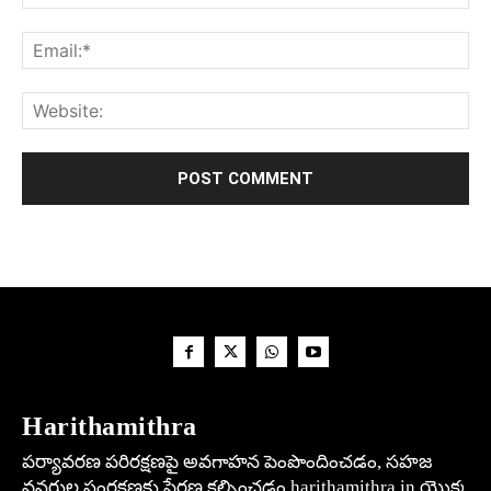
Harithamithra
పర్యావరణ పరిరక్షణపై అవగాహన పెంపొందించడం, సహజ
వనరుల సంరక్షణకు ప్రేరణ కల్పించడం harithamithra.in యొక్క