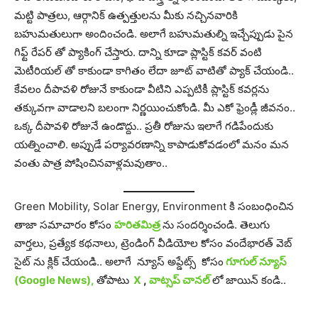
మట్టి పాత్రలు, ఆర్గానిక్‌ ఉత్పత్తులను మీకు నచ్చినవారికి
బహుమతులుగా అందించండి. అలాగే బహుమతుల్ని ఇచ్చేప్పుడు పైన
గిఫ్ట్‌ రేపర్ తో ప్యాకింగ్‌ చేస్తారు. దాన్ని కూడా ప్లాస్టిక్ కవర్‌ వంటి
మెటీరియల్ తో కాకుండా కాగితం లేదా జూట్ వాటితో ప్యాక్ చేయండి..
కేవలం దీపావళి రోజునే కాకుండా వీటిని ఎప్పటికీ ప్లాస్టిక్ కవర్లను
తక్కువగా వాడాలని బలంగా నిర్ణయించుకోండి. మీ ఎకో ఫ్రెండ్లీ జీవనం..
ఒక్క దీపావళి రోజునే ఉండొద్దు.. ప్రతీ రోజును ఇలాగే గడిపేందుకు
యత్నించాలి. అప్పుడే పర్యావరణాన్ని కాపాడుకోవడంలో మనం మన
వంతు పాత్ర పోషించినవాళ్లమవుతాం..
Green Mobility, Solar Energy, Environment కి సంబంధించిన
తాజా సమాచారం కోసం
హరితమిత్ర
ను సందర్శించండి. తెలుగు
వార్తలు, ప్రత్యేక కథనాలు, ట్రెండింగ్ వీడియోల కోసం వందేభారత్ వెబ్
సైట్ ను క్లిక్ చేయండి.. అలాగే న్యూస్ అప్డేట్స్ కోసం
గూగుల్ న్యూస్
(Google News),
తోపాటు
X
,
వాట్సప్ చానల్
లో జాయిన్ కండి..