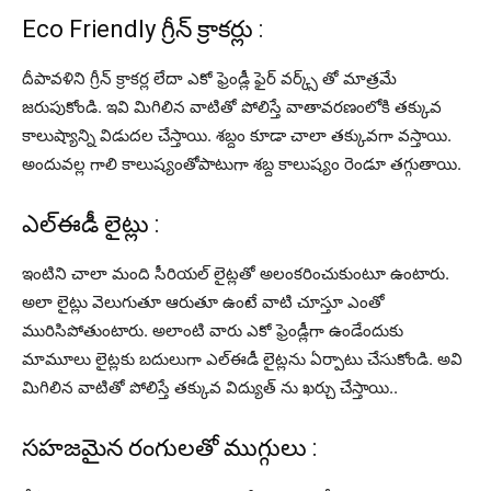
Eco Friendly గ్రీన్‌ క్రాకర్లు :
దీపావళిని గ్రీన్‌ క్రాకర్ల లేదా ఎకో ఫ్రెండ్లీ ఫైర్ వర్క్స్ తో మాత్రమే
జరుపుకోండి. ఇవి మిగిలిన వాటితో పోలిస్తే వాతావరణంలోకి తక్కువ
కాలుష్యాన్ని విడుదల చేస్తాయి. శబ్దం కూడా చాలా తక్కువగా వస్తాయి.
అందువల్ల గాలి కాలుష్యంతోపాటుగా శబ్ద కాలుష్యం రెండూ తగ్గుతాయి.
ఎల్ఈడీ లైట్లు :
ఇంటిని చాలా మంది సీరియల్‌ లైట్లతో అలంకరించుకుంటూ ఉంటారు.
అలా లైట్లు వెలుగుతూ ఆరుతూ ఉంటే వాటి చూస్తూ ఎంతో
మురిసిపోతుంటారు. అలాంటి వారు ఎకో ఫ్రెండ్లీగా ఉండేందుకు
మామూలు లైట్లకు బదులుగా ఎల్ఈడీ లైట్లను ఏర్పాటు చేసుకోండి. అవి
మిగిలిన వాటితో పోలిస్తే తక్కువ విద్యుత్ ను ఖర్చు చేస్తాయి..
సహజమైన రంగులతో ముగ్గులు :