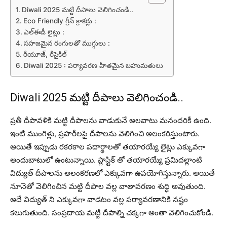
Diwali 2025 మట్టి దీపాలు వెలిగించండి..
Eco Friendly గ్రీన్‌ క్రాకర్లు :
ఎల్ఈడీ లైట్లు :
సహజమైన రంగులతో ముగ్గులు :
రీయూజ్, రీసైకిల్
Diwali 2025 : పర్యావరణ హితమైన బహుమతులు
Diwali 2025 మట్టి దీపాలు వెలిగించండి..
ప్రతీ దీపావళికి మట్టి దీపాలను వాడుకునే అలవాటు మనందరికీ ఉంది.
ఇంటి ముంగిళ్లు, ప్రహరీలపై దీపాలను వెలిగించి అలంకరిస్తుంటారు.
అయితే ఇప్పుడు రకరకాల పదార్థాలతో తయారయ్యే లైట్లు ఎక్కువగా
అందుబాటులో ఉంటున్నాయి. ప్లాస్టిక్ తో తయారయ్యే ప్రమిదల్లాంటి
విద్యుత్‌ దీపాలను అలంకరణలో ఎక్కువగా ఉపయోగిస్తున్నారు. అయితే
నూనెతో వెలిగించిన మట్టి దీపాల వల్ల వాతావరణం శుద్ధి అవుతుంది.
అదే విద్యుత్ ని ఎక్కువగా వాడటం వల్ల పర్యావరణానికి నష్టం
కలుగుతుంది. సంప్రదాయ మట్టి దీపాల్ని చక్కగా అంతా వెలిగించుకోండి.