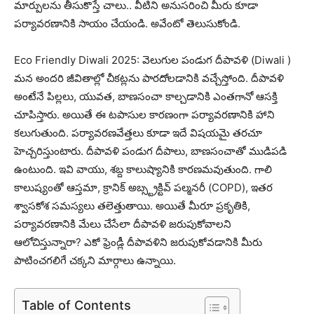
మార్పులను తీసుకొస్తే చాలు.. వీటిని అనుసరించి మీరు కూడా
పర్యావరణానికి సాయం చేయండి. అవేంటో తెలుసుకోండి.
­Eco Friendly Diwali 2025: వెలుగుల పండుగ దీపావళి (Diwali )
మన అందరి జీవితాల్లో చీకట్లను పారదోలడానికి వచ్చేస్తోంది. దీపావళి
అంటేనే పిల్లలు, యువత, బాణసంచా కాల్చడానికి ఎంతగానో ఆసక్తి
చూపిస్తారు. అయితే ఈ టపాసుల కారణంగా పర్యావరణానికి హాని
కలుగుతుంది. పర్యావరణవేత్తలు కూడా ఇదే విషయమై తరచూ
హెచ్చరిస్తుంటారు. దీపావళి పండుగ దీపాలు, బాణసంచాతో ముడిపడి
ఉంటుంది. ఇవి వాయు, శబ్ద కాలుష్యానికి కారణమవుతుంది. గాలి
కాలుష్యంతో ఆస్తమా, క్రానిక్ అబ్స్ట్రక్టివ్ పల్మనరీ (COPD), ఇతర
శ్వాసకోశ సమస్యలు తలెత్తుతాయి. అయితే మీరూ ప్రకృతికి,
పర్యావరణానికి మేలు చేసేలా దీపావళి జరుపుకోవాలని
ఆలోచిస్తున్నారా? ఎకో ఫ్రెండ్లీ దీపావళిని జరుపుకోవడానికి మీరు
పాటించగలిగే చక్కని మార్గాలు ఉన్నాయి.
Table of Contents