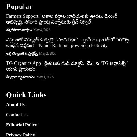
Popular
Farmers Support | అకాల వర్షాల బాధితులకు ఊరట, డెయిరీ
అభివృద్ధి, సోలార్ ప్లాంట్ల ఏర్పాటుకు గ్రీన్‌ సిగ్నల్
వ్యవసాయ వార్తలు
May 4, 2026
ఎద్దులతో విద్యుత్ ఉత్పత్తి: ‘నంది రథం’ – గ్రామీణ భారత్‌లో సరికొత్త
ఇంధన విప్లవం! – Nandi Rath bull powered electricity
అగ్రి టెక్నాలజీ & స్టార్టప్స్
May 2, 2026
TG Organics App | రైతులకు గుడ్ న్యూస్.. మే 4న ‘TG ఆర్గానిక్స్’
యాప్ ప్రారంభం
సేంద్రియ వ్యవసాయం
May 1, 2026
Quick Links
About Us
Contact Us
Editorial Policy
Privacy Policy