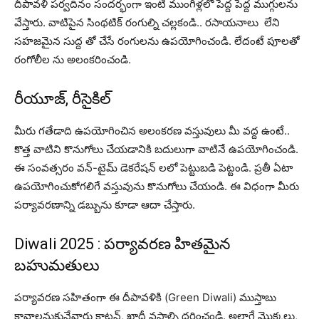
దీపావళి పర్వదినం సందర్భంగా ఇంటి ముంగిళ్లలో పెద్ద పెద్ద ముగ్గులను
వేస్తారు. వాటిపైన సింథటిక్‌ రంగుల్ని చల్లకండి.. రసాయనాలు ‌ లేని
సహజమైన సుద్ద తో చేసే రంగులను ఉపయోగించండి. లేదంటే పూలతో
రంగోలీల ను అలంకరించండి.
రీయూజ్, రీసైకిల్
మీరు గతేడాది ఉపయోగించిన అలంకరణ వస్తువులు మీ వద్ద ఉంటే..
కొత్త వాటిని కొనుగోలు చేయడానికి బదులుగా వాటినే ఉపయోగించండి.
ఈ సంవత్సరం వన్-టైమ్ డెకరేషన్ లలో పెట్టుబడి పెట్టండి. ప్రతీ ఏటా
ఉపయోగించుకోగలిగే వస్తువును కొనుగోలు చేయండి. ఈ విధంగా మీరు
పర్యావరణాన్ని డబ్బును కూడా ఆదా చేస్తారు.
Diwali 2025 : పర్యావరణ హితమైన
బహుమతులు
పర్యావరణ సహితంగా ఈ దీపావళికి (Green Diwali) ముస్తాబు
కావాలనుకునేవారు కాటన్‌, ఖాదీ వస్త్రాల్ని ధరించండి. అలాగే మొక్కలు,