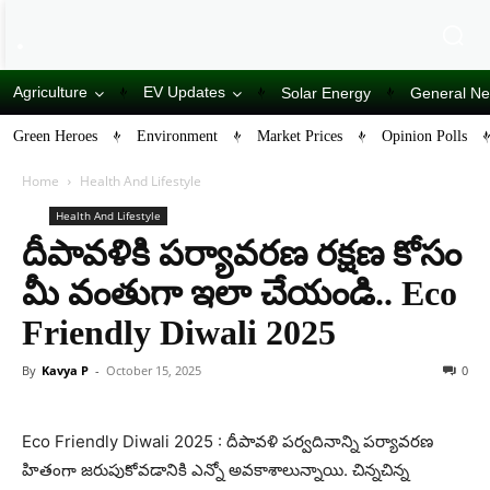
Agriculture
EV Updates
Solar Energy
General N
Green Heroes
Environment
Market Prices
Opinion Polls
Home
Health And Lifestyle
Health And Lifestyle
దీపావళికి పర్యావరణ రక్షణ కోసం
మీ వంతుగా ఇలా చేయండి.. ­Eco
Friendly Diwali 2025
By
Kavya P
-
October 15, 2025
0
­Eco Friendly Diwali 2025 : దీపావళి పర్వదినాన్ని పర్యావరణ
హితంగా జరుపుకోవడానికి ఎన్నో అవకాశాలున్నాయి. చిన్నచిన్న