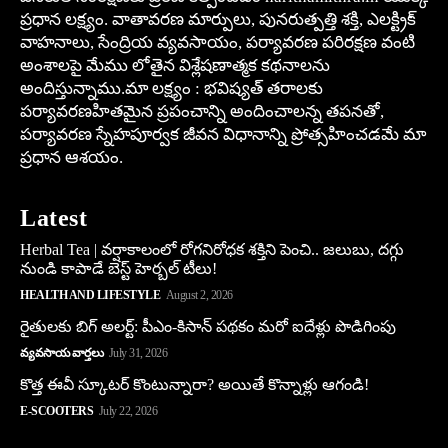
ప్రధాన లక్ష్యం. వాతావరణ మార్పులు, పునరుత్పత్తి శక్తి, ఎలక్ట్రిక్
వాహనాలు, సేంద్రియ వ్యవసాయం, పర్యావరణ పరిరక్షణ వంటి
అంశాలపై మేము లోతైన విశ్లేషణాత్మక కథనాలను
అందిస్తున్నాము.మా లక్ష్యం : భవిష్యత్ తరాలకు
పర్యావరణహితమైన ప్రపంచాన్ని అందించాలన్న తపనతో,
పర్యావరణ స్నేహపూర్వక జీవన విధానాన్ని ప్రోత్సహించడమే మా
ప్రధాన ఆశయం.
Latest
Herbal Tea | వర్షాకాలంలో రోగనిరోధక శక్తిని పెంచి.. జలుబు, దగ్గు
నుండి కాపాడే బెస్ట్ హెర్బల్ టీలు!
HEALTH AND LIFESTYLE
August 2, 2026
రైతులకు బిగ్ అలర్ట్: పీఎం-కిసాన్ పథకం మరో ఐదేళ్లు పొడిగింపు
వ్యవసాయ వార్తలు
July 31, 2026
కొత్త ఈవీ స్కూట‌ర్ కొంటున్నారా? అయితే కొన్నాళ్లు ఆగండి!
E-SCOOTERS
July 22, 2026