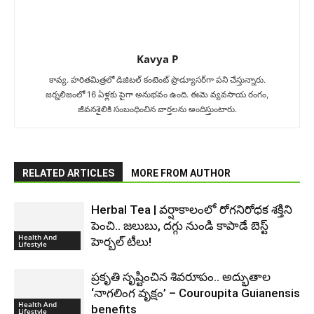
Kavya P
కావ్య‌. హ‌రిత‌మిత్ర‌లో డిజిటల్ కంటెంట్ ప్రొడ్యూసర్‌గా పని చేస్తున్నారు.
జ‌ర్న‌లిజంలో 16 ఏళ్ల‌కు పైగా అనుభ‌వం ఉంది. ఈమె వ్య‌వ‌సాయ రంగం,
జీవ‌న‌శైలికి సంబంధించిన వార్త‌ల‌ను అందిస్తుంటారు.
RELATED ARTICLES
MORE FROM AUTHOR
Herbal Tea | వర్షాకాలంలో రోగనిరోధక శక్తిని
పెంచి.. జలుబు, దగ్గు నుండి కాపాడే బెస్ట్
Health And
హెర్బల్ టీలు!
Lifestyle
ప్రకృతి సృష్టించిన శివరూపం.. అద్భుతాల
‘నాగలింగ వృక్షం’ – Couroupita Guianensis
Health And
benefits
Lifestyle