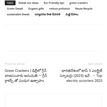
TAGS
Diwali eco ideas
Eco Friendly tips
green crackers
Green Diwali
Organic gifts
reduce pollution
Reuse Recycle
sustainable Diwali
పర్యావరణ హిత దీపావళి
మట్టి దీపాలు
Previous article
Next article
Green Crackers | ఢిల్లీలో గ్రీన్
భారతదేశంలో టాప్ 5 ఎలక్ట్రిక్
బాణసంచాకు అనుమతి — గ్రీన్
స్కూటర్లు (2025) ఇవే.. ‌‌ – Top
క్రాకర్స్ తో పండుగ ఉత్సాహం
electric scooters 2025