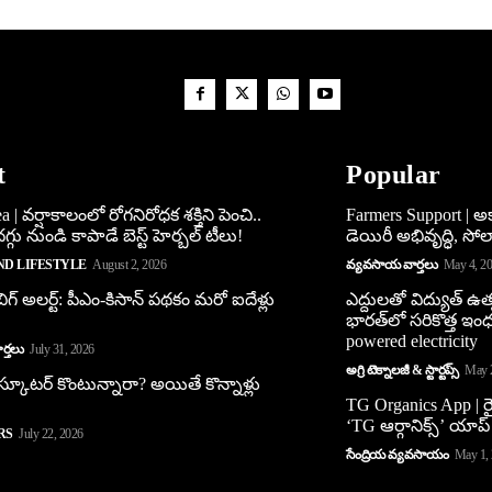
t
Popular
 | వర్షాకాలంలో రోగనిరోధక శక్తిని పెంచి..
Farmers Support | 
్గు నుండి కాపాడే బెస్ట్ హెర్బల్ టీలు!
డెయిరీ అభివృద్ధి, సోలార్
ND LIFESTYLE
August 2, 2026
వ్యవసాయ వార్తలు
May 4, 2
ిగ్ అలర్ట్: పీఎం-కిసాన్ పథకం మరో ఐదేళ్లు
ఎద్దులతో విద్యుత్ ఉత్
భారత్‌లో సరికొత్త ఇం
powered electricity
్తలు
July 31, 2026
అగ్రి టెక్నాలజీ & స్టార్టప్స్
May 
 స్కూట‌ర్ కొంటున్నారా? అయితే కొన్నాళ్లు
TG Organics App | ర
‘TG ఆర్గానిక్స్’ యాప్
RS
July 22, 2026
సేంద్రియ వ్యవసాయం
May 1,