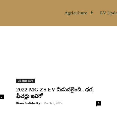
Agriculture
EV Upda
Electric cars
2022 MG ZS EV విడుద‌లైంది.. ధ‌ర,
ఫీచ‌ర్లు ఇవిగో
0
Kiran Podishetty
-
March 9, 2022
0