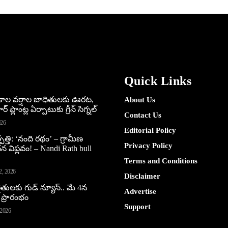
Quick Links
అకాల వర్షాల బాధితులకు ఊరట,
About Us
 ప్లాంట్ల ఏర్పాటుకు గ్రీన్‌ సిగ్నల్
Contact Us
026
Editorial Policy
పత్తి: ‘నంది రథం’ – గ్రామీణ
Privacy Policy
ధన విప్లవం! – Nandi Rath bull
Terms and Conditions
2, 2026
Disclaimer
ైతులకు గుడ్ న్యూస్.. మే 4న
Advertise
 ప్రారంభం
Support
 2026