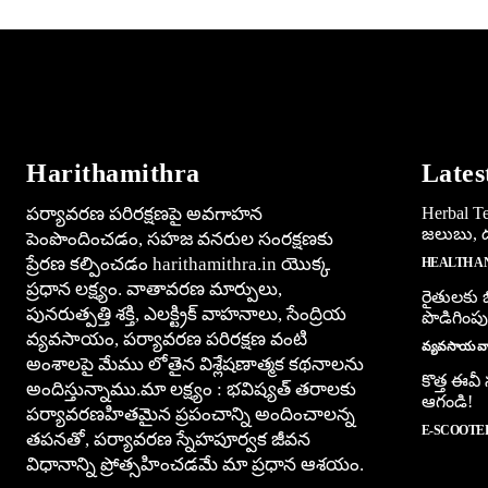
Harithamithra
Lates
పర్యావరణ పరిరక్షణపై అవగాహన
Herbal Tea
జలుబు, దగ
పెంపొందించడం, సహజ వనరుల సంరక్షణకు
ప్రేరణ కల్పించడం harithamithra.in యొక్క
HEALTH A
ప్రధాన లక్ష్యం. వాతావరణ మార్పులు,
రైతులకు బ
పునరుత్పత్తి శక్తి, ఎలక్ట్రిక్ వాహనాలు, సేంద్రియ
పొడిగింపు
వ్యవసాయం, పర్యావరణ పరిరక్షణ వంటి
వ్యవసాయ వార
అంశాలపై మేము లోతైన విశ్లేషణాత్మక కథనాలను
కొత్త ఈవీ
అందిస్తున్నాము.మా లక్ష్యం : భవిష్యత్ తరాలకు
ఆగండి!
పర్యావరణహితమైన ప్రపంచాన్ని అందించాలన్న
E-SCOOTE
తపనతో, పర్యావరణ స్నేహపూర్వక జీవన
విధానాన్ని ప్రోత్సహించడమే మా ప్రధాన ఆశయం.