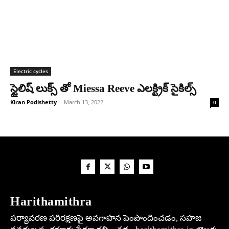
Electric cycles
స్టైలిష్ లుక్స్ తో Miessa Reeve ఎలక్ట్రిక్ సైకిల్స్
Kiran Podishetty
-
March 13, 2022
0
Harithamithra
పర్యావరణ పరిరక్షణపై అవగాహన పెంపొందించడం, సహజ