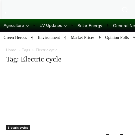
Agriculture
EV Updates
Solar Energy
General N
Green Heroes
Environment
Market Prices
Opinion Polls
Home
Tags
Electric cycle
Tag: Electric cycle
Electric cycles