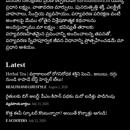
వనరుల సంరక్షణకు ప్రేరణ కల్పించడం harithamithra.in యొక్క
ప్రధాన లక్ష్యం. వాతావరణ మార్పులు, పునరుత్పత్తి శక్తి, ఎలక్ట్రిక్
వాహనాలు, సేంద్రియ వ్యవసాయం, పర్యావరణ పరిరక్షణ వంటి
అంశాలపై మేము లోతైన విశ్లేషణాత్మక కథనాలను
అందిస్తున్నాము.మా లక్ష్యం : భవిష్యత్ తరాలకు
పర్యావరణహితమైన ప్రపంచాన్ని అందించాలన్న తపనతో,
పర్యావరణ స్నేహపూర్వక జీవన విధానాన్ని ప్రోత్సహించడమే మా
ప్రధాన ఆశయం.
Latest
Herbal Tea | వర్షాకాలంలో రోగనిరోధక శక్తిని పెంచి.. జలుబు, దగ్గు
నుండి కాపాడే బెస్ట్ హెర్బల్ టీలు!
HEALTH AND LIFESTYLE
August 2, 2026
రైతులకు బిగ్ అలర్ట్: పీఎం-కిసాన్ పథకం మరో ఐదేళ్లు పొడిగింపు
వ్యవసాయ వార్తలు
July 31, 2026
కొత్త ఈవీ స్కూట‌ర్ కొంటున్నారా? అయితే కొన్నాళ్లు ఆగండి!
E-SCOOTERS
July 22, 2026