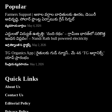
Popular
Farmers Support | అకాల వర్షాల బాధితులకు ఊరట, డెయిరీ
అభివృద్ధి, సోలార్ ప్లాంట్ల ఏర్పాటుకు గ్రీన్‌ సిగ్నల్
వ్యవసాయ వార్తలు
May 4, 2026
ఎద్దులతో విద్యుత్ ఉత్పత్తి: ‘నంది రథం’ – గ్రామీణ భారత్‌లో సరికొత్త
ఇంధన విప్లవం! – Nandi Rath bull powered electricity
అగ్రి టెక్నాలజీ & స్టార్టప్స్
May 2, 2026
TG Organics App | రైతులకు గుడ్ న్యూస్.. మే 4న ‘TG ఆర్గానిక్స్’
యాప్ ప్రారంభం
సేంద్రియ వ్యవసాయం
May 1, 2026
Quick Links
About Us
Contact Us
Editorial Policy
Privacy Policy