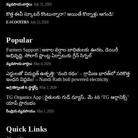
వ్యవసాయ వార్తలు
July 31, 2026
కొత్త ఈవీ స్కూట‌ర్ కొంటున్నారా? అయితే కొన్నాళ్లు ఆగండి!
E-SCOOTERS
July 22, 2026
Popular
Farmers Support | అకాల వర్షాల బాధితులకు ఊరట, డెయిరీ
అభివృద్ధి, సోలార్ ప్లాంట్ల ఏర్పాటుకు గ్రీన్‌ సిగ్నల్
వ్యవసాయ వార్తలు
May 4, 2026
ఎద్దులతో విద్యుత్ ఉత్పత్తి: ‘నంది రథం’ – గ్రామీణ భారత్‌లో సరికొత్త
ఇంధన విప్లవం! – Nandi Rath bull powered electricity
అగ్రి టెక్నాలజీ & స్టార్టప్స్
May 2, 2026
TG Organics App | రైతులకు గుడ్ న్యూస్.. మే 4న ‘TG ఆర్గానిక్స్’
యాప్ ప్రారంభం
సేంద్రియ వ్యవసాయం
May 1, 2026
Quick Links