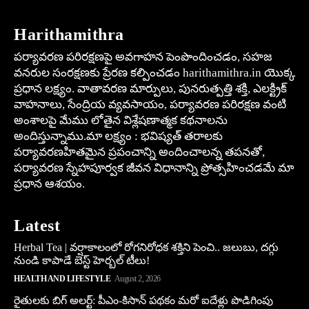
Harithamithra
పర్యావరణ పరిరక్షణపై అవగాహన పెంపొందించడం, సహజ
వనరుల సంరక్షణకు ప్రేరణ కల్పించడం harithamithra.in యొక్క
ప్రధాన లక్ష్యం. వాతావరణ మార్పులు, పునరుత్పత్తి శక్తి, ఎలక్ట్రిక్
వాహనాలు, సేంద్రియ వ్యవసాయం, పర్యావరణ పరిరక్షణ వంటి
అంశాలపై మేము లోతైన విశ్లేషణాత్మక కథనాలను
అందిస్తున్నాము.మా లక్ష్యం : భవిష్యత్ తరాలకు
పర్యావరణహితమైన ప్రపంచాన్ని అందించాలన్న తపనతో,
పర్యావరణ స్నేహపూర్వక జీవన విధానాన్ని ప్రోత్సహించడమే మా
ప్రధాన ఆశయం.
Latest
Herbal Tea | వర్షాకాలంలో రోగనిరోధక శక్తిని పెంచి.. జలుబు, దగ్గు
నుండి కాపాడే బెస్ట్ హెర్బల్ టీలు!
HEALTH AND LIFESTYLE
August 2, 2026
రైతులకు బిగ్ అలర్ట్: పీఎం-కిసాన్ పథకం మరో ఐదేళ్లు పొడిగింపు