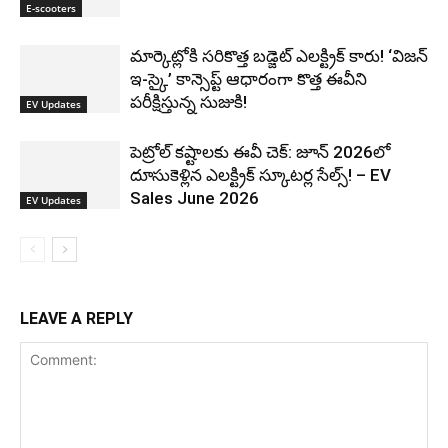
E-scooters
మార్కెట్లోకి సరికొత్త బడ్జెట్ ఎలక్ట్రిక్ కారు! ‘విజన్
ఇ-స్కై’ కాన్సెప్ట్ ఆధారంగా కొత్త ఈవీని
పరీక్షిస్తున్న సుజుకి!
EV Updates
పెట్రోల్ కష్టాలకు ఈవీ చెక్: జూన్ 2026లో
దూసుకెళ్లిన ఎలక్ట్రిక్ స్కూటర్ల సేల్స్! – EV
Sales June 2026
EV Updates
LEAVE A REPLY