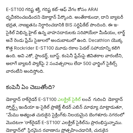
E-ST100 గరిష్ట శక్తి, గరిష్ట కట్-ఆఫ్ వేగం కోసం ARAI
ధృవీకరించబడిందని డెకాథ్లాన్ పేర్కొంది. అంతేకాకుండా, దాని బ్యాటరీ
భద్రత, నాణ్యతను నిర్ధారించడానికి BIS సర్టిఫికేట్ పొందింది. ఈ ఇ-
సైకిల్ విభిన్న హైట్ ఉన్న వాహ‌న‌దారుల‌కు సరిపోయేలా మీడియం, లార్జ్
అనే రెండు ఫ్రేమ్ సైజులలో అందుబాటులో ఉంది. Decathlon యొక్క
కొత్త Rockrider E-ST100 మూడు రకాల పెడల్ సహాయాన్ని కలిగి
ఉంది. అవి ఎకో, స్టాండర్డ్, బూస్ట్. కంపెనీ ఫ్రేమ్‌పై జీవితకాల వారంటీని,
అలాగే బ్యాటరీ ప్యాక్‌పై 2 సంవత్సరాలు లేదా 500 ఛార్జింగ్ సైకిల్స్
వారంటీని అందిస్తోంది.
కంపెనీ ఏం చెబుతోంది?
డెకాథ్లాన్ రాక్‌రైడర్ E-ST100
ఎలక్ట్రిక్ సైకిల్
లంచ్ గురించి డెకాథ్లాన్
స్పోర్ట్స్ ఇండియా ఇ-సైకిల్ ప్రాజెక్ట్ లీడర్ ఎబిన్ మాథ్యూ మాట్లాడుతూ,
“మేము అత్యంత చురుకైన సైక్లింగ్‌కు నిలయమైన బెంగళూరు నగరంలో
మొదటగా ‘రాక్‌రైడర్ E-ST100’ ఎలక్ట్రిక్ సైకిల్‌ను ప్రారంభిస్తున్నాము.
డెకాథ్లాన్‌లో స్థిరమైన రవాణాను ప్రోత్సహించడానికి, చురుకైన