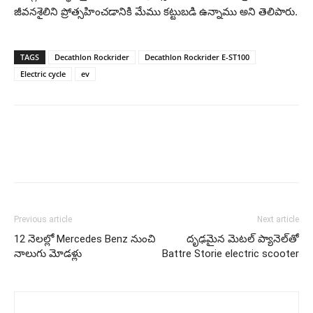
జీవనశైలిని ప్రోత్సహించడానికి మేము కట్టుబడి ఉన్నాము అని తెలిపారు.
TAGS
Decathlon Rockrider
Decathlon Rockrider E-ST100
Electric cycle
ev
Previous article
Next article
12 నెల‌ల్లో Mercedes Benz నుంచి
దృఢ‌మైన మెట‌ల్ ప్యానెల్‌తో
నాలుగు మోడ‌ళ్లు
Battre Storie electric scooter