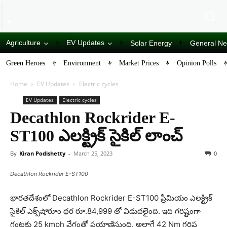
Agriculture
EV Updates
Solar Energy
General N
Green Heroes
Environment
Market Prices
Opinion Polls
Home
EV Updates
Electric cycles
EV Updates
Electric cycles
Decathlon Rockrider E-
ST100 ఎలక్ట్రిక్ సైకిల్ లాంచ్
By
Kiran Podishetty
-
March 25, 2023
0
Decathlon Rockrider E-ST100
భారతదేశంలో Decathlon Rockrider E-ST100 ప్రీమియం ఎలక్ట్రిక్
సైకిల్ ఎక్స్‌షోరూం ధ‌ర రూ.84,999 తో విడుదలైంది. ఇది గరిష్టంగా
గంట‌కు 25 kmph వేగంతో ప్రయాణిస్తుంది. అలాగే 42 Nm గరిష్ట