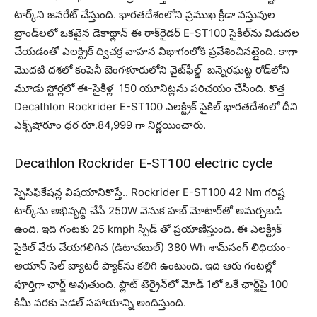
టార్క్‌ని జ‌న‌రేట్ చేస్తుంది. భారతదేశంలోని ప్రముఖ క్రీడా వస్తువుల
బ్రాండ్‌లలో ఒకటైన డెకాథ్లాన్ ఈ రాక్‌రైడర్ E-ST100 సైకిల్‌ను విడుదల
చేయడంతో ఎలక్ట్రిక్ ద్విచక్ర వాహన విభాగంలోకి ప్రవేశించిన‌ట్లైంది. కాగా
మొదటి దశలో కంపెనీ బెంగళూరులోని వైట్‌ఫీల్డ్ బన్నెరఘట్ట రోడ్‌లోని
మూడు స్టోర్లలో ఈ-సైకిళ్ల 150 యూనిట్లను పరిచయం చేసింది. కొత్త
Decathlon Rockrider E-ST100 ఎలక్ట్రిక్ సైకిల్ భారతదేశంలో దీని
ఎక్స్‌షోరూం ధ‌ర రూ.84,999 గా నిర్ణ‌యించారు.
Decathlon Rockrider E-ST100 electric cycle
స్పెసిఫికేషన్ల విషయానికొస్తే.. Rockrider E-ST100 42 Nm గరిష్ట
టార్క్‌ను అభివృద్ధి చేసే 250W వెనుక హబ్ మోటార్‌తో అమర్చబడి
ఉంది. ఇది గంట‌కు 25 kmph స్పీడ్ తో ప్ర‌యాణిస్తుంది. ఈ ఎలక్ట్రిక్
సైకిల్ వేరు చేయగలిగిన (డిటాచ‌బుల్‌) 380 Wh శామ్‌సంగ్ లిథియం-
అయాన్ సెల్ బ్యాటరీ ప్యాక్‌ను కలిగి ఉంటుంది. ఇది ఆరు గంటల్లో
పూర్తిగా ఛార్జ్ అవుతుంది. ఫ్లాట్ టెర్రైన్‌లో మోడ్ 1లో ఒకే ఛార్జ్‌పై 100
కిమీ వరకు పెడల్ సహాయాన్ని అందిస్తుంది.