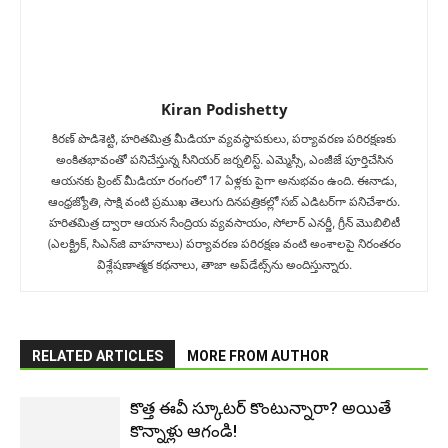
Kiran Podishetty
కిరణ్ పొడిశెట్టి, హరితమిత్ర మీడియా వ్యవస్థాపకులు, పర్యావరణ పరిరక్షణకు
అంకితభావంతో పనిచేస్తున్న సీనియ‌ర్‌ జర్నలిస్ట్. ఎమ్మెస్సీ, ఎంజీజే పూర్తిచేసిన‌
ఆయనకు ప్రింట్ మీడియా రంగంలో 17 ఏళ్లకు పైగా అనుభవం ఉంది. ఈనాడు,
ఆంధ్రజ్యోతి, సాక్షి వంటి ప్రముఖ తెలుగు దినపత్రికల్లో సబ్‌ ఎడిటర్‌గా ప‌నిచేశారు.
హరితమిత్ర ద్వారా ఆయన సేంద్రియ వ్యవసాయం, సోలార్ ఎనర్జీ, గ్రీన్ మొబిలిటీ
(ఎలక్ట్రిక్‌, సిఎన్‌జి వాహనాలు) ప‌ర్యావ‌ర‌ణ ప‌రిర‌క్ష‌ణ వంటి అంశాలపై నిరంతరం
విశ్లేషణాత్మక కథనాలు, తాజా అప్‌డేట్స్‌ను అందిస్తున్నారు.
RELATED ARTICLES
MORE FROM AUTHOR
కొత్త ఈవీ స్కూట‌ర్ కొంటున్నారా? అయితే
కొన్నాళ్లు ఆగండి!