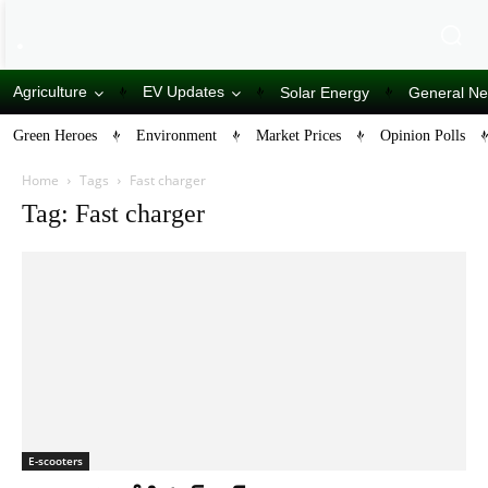
Agriculture
EV Updates
Solar Energy
General N
Green Heroes
Environment
Market Prices
Opinion Polls
Home
Tags
Fast charger
Tag: Fast charger
E-scooters