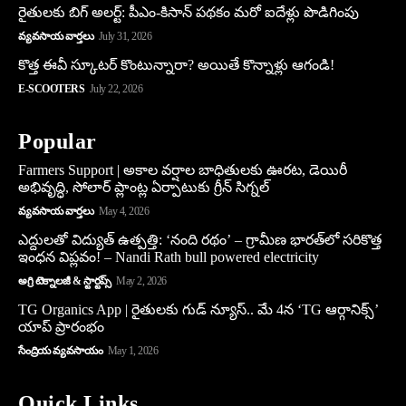
రైతులకు బిగ్ అలర్ట్: పీఎం-కిసాన్ పథకం మరో ఐదేళ్లు పొడిగింపు
వ్యవసాయ వార్తలు
July 31, 2026
కొత్త ఈవీ స్కూట‌ర్ కొంటున్నారా? అయితే కొన్నాళ్లు ఆగండి!
E-SCOOTERS
July 22, 2026
Popular
Farmers Support | అకాల వర్షాల బాధితులకు ఊరట, డెయిరీ
అభివృద్ధి, సోలార్ ప్లాంట్ల ఏర్పాటుకు గ్రీన్‌ సిగ్నల్
వ్యవసాయ వార్తలు
May 4, 2026
ఎద్దులతో విద్యుత్ ఉత్పత్తి: ‘నంది రథం’ – గ్రామీణ భారత్‌లో సరికొత్త
ఇంధన విప్లవం! – Nandi Rath bull powered electricity
అగ్రి టెక్నాలజీ & స్టార్టప్స్
May 2, 2026
TG Organics App | రైతులకు గుడ్ న్యూస్.. మే 4న ‘TG ఆర్గానిక్స్’
యాప్ ప్రారంభం
సేంద్రియ వ్యవసాయం
May 1, 2026
Quick Links