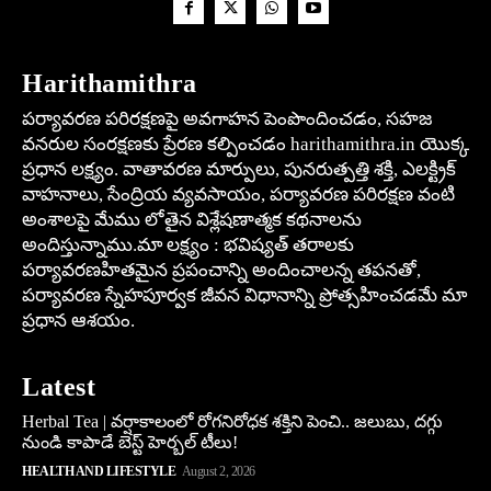
Harithamithra
పర్యావరణ పరిరక్షణపై అవగాహన పెంపొందించడం, సహజ
వనరుల సంరక్షణకు ప్రేరణ కల్పించడం harithamithra.in యొక్క
ప్రధాన లక్ష్యం. వాతావరణ మార్పులు, పునరుత్పత్తి శక్తి, ఎలక్ట్రిక్
వాహనాలు, సేంద్రియ వ్యవసాయం, పర్యావరణ పరిరక్షణ వంటి
అంశాలపై మేము లోతైన విశ్లేషణాత్మక కథనాలను
అందిస్తున్నాము.మా లక్ష్యం : భవిష్యత్ తరాలకు
పర్యావరణహితమైన ప్రపంచాన్ని అందించాలన్న తపనతో,
పర్యావరణ స్నేహపూర్వక జీవన విధానాన్ని ప్రోత్సహించడమే మా
ప్రధాన ఆశయం.
Latest
Herbal Tea | వర్షాకాలంలో రోగనిరోధక శక్తిని పెంచి.. జలుబు, దగ్గు
నుండి కాపాడే బెస్ట్ హెర్బల్ టీలు!
HEALTH AND LIFESTYLE
August 2, 2026