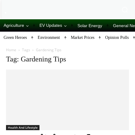
Agriculture
EV Updates
Solar Energy
General N
Green Heroes
Environment
Market Prices
Opinion Polls
Home
Tags
Gardening Tips
Tag: Gardening Tips
Health And Lifestyle