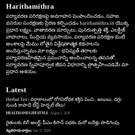
Harithamithra
పర్యావరణ పరిరక్షణపై అవగాహన పెంపొందించడం, సహజ
వనరుల సంరక్షణకు ప్రేరణ కల్పించడం harithamithra.in యొక్క
ప్రధాన లక్ష్యం. వాతావరణ మార్పులు, పునరుత్పత్తి శక్తి, ఎలక్ట్రిక్
వాహనాలు, సేంద్రియ వ్యవసాయం, పర్యావరణ పరిరక్షణ వంటి
అంశాలపై మేము లోతైన విశ్లేషణాత్మక కథనాలను
అందిస్తున్నాము.మా లక్ష్యం : భవిష్యత్ తరాలకు
పర్యావరణహితమైన ప్రపంచాన్ని అందించాలన్న తపనతో,
పర్యావరణ స్నేహపూర్వక జీవన విధానాన్ని ప్రోత్సహించడమే మా
ప్రధాన ఆశయం.
Latest
Herbal Tea | వర్షాకాలంలో రోగనిరోధక శక్తిని పెంచి.. జలుబు, దగ్గు
నుండి కాపాడే బెస్ట్ హెర్బల్ టీలు!
HEALTH AND LIFESTYLE
August 2, 2026
రైతులకు బిగ్ అలర్ట్: పీఎం-కిసాన్ పథకం మరో ఐదేళ్లు పొడిగింపు
వ్యవసాయ వార్తలు
July 31, 2026