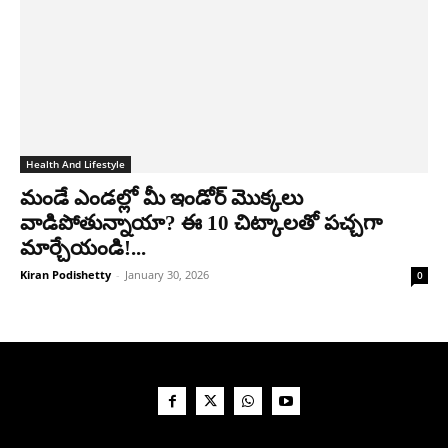
Health And Lifestyle
మండే ఎండల్లో మీ ఇండోర్ మొక్కలు
వాడిపోతున్నాయా? ఈ 10 చిట్కాలతో పచ్చగా
మార్చేయండి!...
Kiran Podishetty
-
January 30, 2026
0