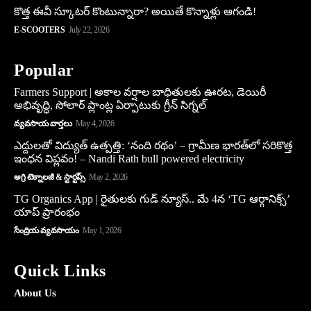
కొత్త ఈవీ స్కూట‌ర్ కొంటున్నారా? అయితే కొన్నాళ్లు ఆగండి!
E-SCOOTERS
July 22, 2026
Popular
Farmers Support | అకాల వర్షాల బాధితులకు ఊరట, డెయిరీ
అభివృద్ధి, సోలార్ ప్లాంట్ల ఏర్పాటుకు గ్రీన్‌ సిగ్నల్
వ్యవసాయ వార్తలు
May 4, 2026
ఎద్దులతో విద్యుత్ ఉత్పత్తి: ‘నంది రథం’ – గ్రామీణ భారత్‌లో సరికొత్త
ఇంధన విప్లవం! – Nandi Rath bull powered electricity
అగ్రి టెక్నాలజీ & స్టార్టప్స్
May 2, 2026
TG Organics App | రైతులకు గుడ్ న్యూస్.. మే 4న ‘TG ఆర్గానిక్స్’
యాప్ ప్రారంభం
సేంద్రియ వ్యవసాయం
May 1, 2026
Quick Links
About Us