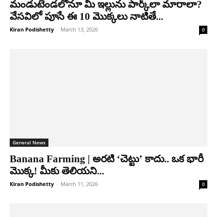
మండుటెండలోనూ మీ ఇల్లును పార్క్​లా మారాలా?
వేసవిలో పూసే ఈ 10 మొక్కలు నాటితే...
Kiran Podishetty
-
March 13, 2026
0
General News
Banana Farming | అరటి ‘చెట్టు’ కాదు.. ఒక భారీ
మొక్క! మీకు తెలియని...
Kiran Podishetty
-
March 11, 2026
0