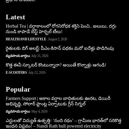
Latest
Herbal Tea | వర్షాకాలంలో రోగనిరోధక శక్తిని పెంచి.. జలుబు, దగ్గు
నుండి కాపాడే బెస్ట్ హెర్బల్ టీలు!
HEALTH AND LIFESTYLE
August 2, 2026
రైతులకు బిగ్ అలర్ట్: పీఎం-కిసాన్ పథకం మరో ఐదేళ్లు పొడిగింపు
వ్యవసాయ వార్తలు
July 31, 2026
కొత్త ఈవీ స్కూట‌ర్ కొంటున్నారా? అయితే కొన్నాళ్లు ఆగండి!
E-SCOOTERS
July 22, 2026
Popular
Farmers Support | అకాల వర్షాల బాధితులకు ఊరట, డెయిరీ
అభివృద్ధి, సోలార్ ప్లాంట్ల ఏర్పాటుకు గ్రీన్‌ సిగ్నల్
వ్యవసాయ వార్తలు
May 4, 2026
ఎద్దులతో విద్యుత్ ఉత్పత్తి: ‘నంది రథం’ – గ్రామీణ భారత్‌లో సరికొత్త
ఇంధన విప్లవం! – Nandi Rath bull powered electricity