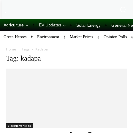
Agriculture
EV Updates
Solar Energy
General N
Green Heroes
Environment
Market Prices
Opinion Polls
Home
Tags
Kadapa
Tag: kadapa
Electric vehicles