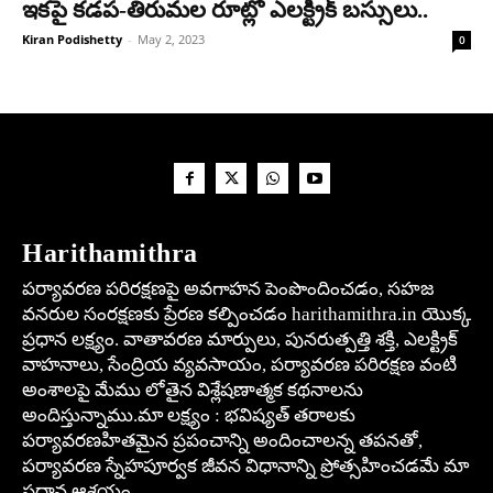
ఇకపై కడప-తిరుమల రూట్లో ఎలక్ట్రిక్ బస్సులు..
Kiran Podishetty
-
May 2, 2023
0
Harithamithra
పర్యావరణ పరిరక్షణపై అవగాహన పెంపొందించడం, సహజ
వనరుల సంరక్షణకు ప్రేరణ కల్పించడం harithamithra.in యొక్క
ప్రధాన లక్ష్యం. వాతావరణ మార్పులు, పునరుత్పత్తి శక్తి, ఎలక్ట్రిక్
వాహనాలు, సేంద్రియ వ్యవసాయం, పర్యావరణ పరిరక్షణ వంటి
అంశాలపై మేము లోతైన విశ్లేషణాత్మక కథనాలను
అందిస్తున్నాము.మా లక్ష్యం : భవిష్యత్ తరాలకు
పర్యావరణహితమైన ప్రపంచాన్ని అందించాలన్న తపనతో,
పర్యావరణ స్నేహపూర్వక జీవన విధానాన్ని ప్రోత్సహించడమే మా
ప్రధాన ఆశయం.