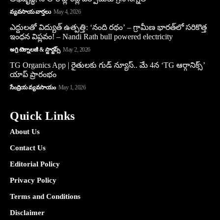
వ్యవసాయ వార్తలు
May 4, 2026
ఎద్దులతో విద్యుత్ ఉత్పత్తి: ‘నంది రథం’ – గ్రామీణ భారత్‌లో సరికొత్త
ఇంధన విప్లవం! – Nandi Rath bull powered electricity
అగ్రి టెక్నాలజీ & స్టార్టప్స్
May 2, 2026
TG Organics App | రైతులకు గుడ్ న్యూస్.. మే 4న ‘TG ఆర్గానిక్స్’
యాప్ ప్రారంభం
సేంద్రియ వ్యవసాయం
May 1, 2026
Quick Links
About Us
Contact Us
Editorial Policy
Privacy Policy
Terms and Conditions
Disclaimer