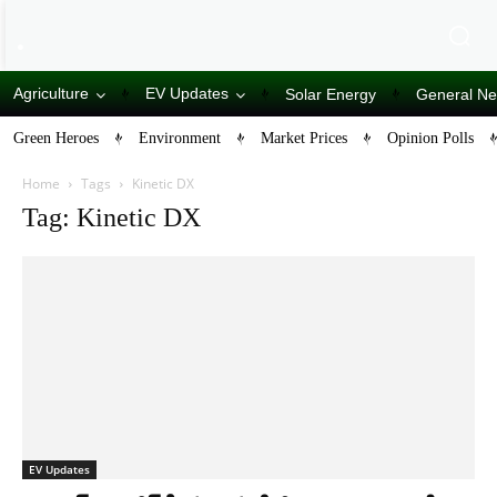
Agriculture
EV Updates
Solar Energy
General N
Green Heroes
Environment
Market Prices
Opinion Polls
Home
Tags
Kinetic DX
Tag: Kinetic DX
EV Updates