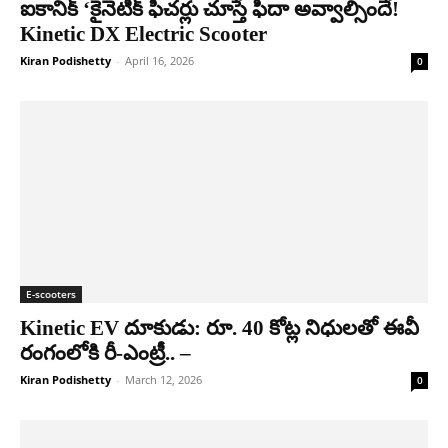
ఐకానిక్ ‘కైనెటిక్ ఫీచర్లు చూస్తే ఫిదా అవ్వాల్సిందే!
Kinetic DX Electric Scooter
Kiran Podishetty
-
April 16, 2026
0
E-scooters
Kinetic EV దూకుడు: రూ. 40 కోట్ల నిధులతో ఈవీ
రంగంలోకి రీ-ఎంట్రీ.. –
Kiran Podishetty
-
March 12, 2026
0