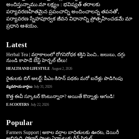
అందిస్తున్నాము.మా లక్ష్యం : భవిష్యత్ తరాలకు
పర్యావరణహితమైన ప్రపంచాన్ని అందించాలన్న తపనతో,
పర్యావరణ స్నేహపూర్వక జీవన విధానాన్ని ప్రోత్సహించడమే మా
ప్రధాన ఆశయం.
Latest
Herbal Tea | వర్షాకాలంలో రోగనిరోధక శక్తిని పెంచి.. జలుబు, దగ్గు
నుండి కాపాడే బెస్ట్ హెర్బల్ టీలు!
HEALTH AND LIFESTYLE
August 2, 2026
రైతులకు బిగ్ అలర్ట్: పీఎం-కిసాన్ పథకం మరో ఐదేళ్లు పొడిగింపు
వ్యవసాయ వార్తలు
July 31, 2026
కొత్త ఈవీ స్కూట‌ర్ కొంటున్నారా? అయితే కొన్నాళ్లు ఆగండి!
E-SCOOTERS
July 22, 2026
Popular
Farmers Support | అకాల వర్షాల బాధితులకు ఊరట, డెయిరీ
అభివృద్ధి, సోలార్ ప్లాంట్ల ఏర్పాటుకు గ్రీన్‌ సిగ్నల్