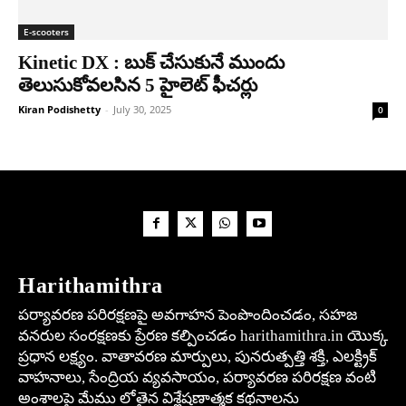
E-scooters
Kinetic DX : బుక్ చేసుకునే ముందు
తెలుసుకోవలసిన 5 హైలెట్ ఫీచర్లు
Kiran Podishetty
-
July 30, 2025
0
Harithamithra
పర్యావరణ పరిరక్షణపై అవగాహన పెంపొందించడం, సహజ
వనరుల సంరక్షణకు ప్రేరణ కల్పించడం harithamithra.in యొక్క
ప్రధాన లక్ష్యం. వాతావరణ మార్పులు, పునరుత్పత్తి శక్తి, ఎలక్ట్రిక్
వాహనాలు, సేంద్రియ వ్యవసాయం, పర్యావరణ పరిరక్షణ వంటి
అంశాలపై మేము లోతైన విశ్లేషణాత్మక కథనాలను