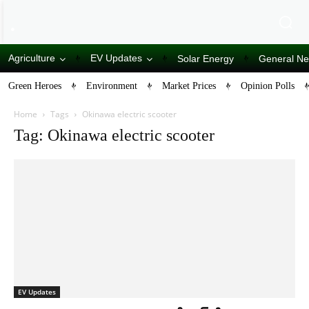
Agriculture
EV Updates
Solar Energy
General N
Green Heroes
Environment
Market Prices
Opinion Polls
Home
Tags
Okinawa electric scooter
Tag: Okinawa electric scooter
EV Updates