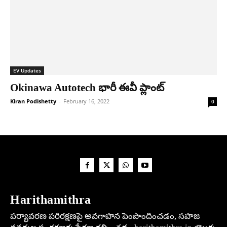
EV Updates
Okinawa Autotech భారీ ఈవీ ప్లాంట్
Kiran Podishetty
-
February 16, 2022
0
Harithamithra
పర్యావరణ పరిరక్షణపై అవగాహన పెంపొందించడం, సహజ