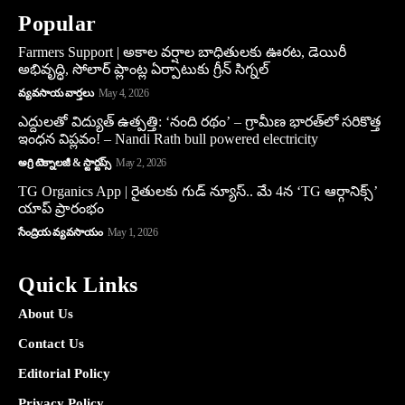
Popular
Farmers Support | అకాల వర్షాల బాధితులకు ఊరట, డెయిరీ
అభివృద్ధి, సోలార్ ప్లాంట్ల ఏర్పాటుకు గ్రీన్‌ సిగ్నల్
వ్యవసాయ వార్తలు
May 4, 2026
ఎద్దులతో విద్యుత్ ఉత్పత్తి: ‘నంది రథం’ – గ్రామీణ భారత్‌లో సరికొత్త
ఇంధన విప్లవం! – Nandi Rath bull powered electricity
అగ్రి టెక్నాలజీ & స్టార్టప్స్
May 2, 2026
TG Organics App | రైతులకు గుడ్ న్యూస్.. మే 4న ‘TG ఆర్గానిక్స్’
యాప్ ప్రారంభం
సేంద్రియ వ్యవసాయం
May 1, 2026
Quick Links
About Us
Contact Us
Editorial Policy
Privacy Policy