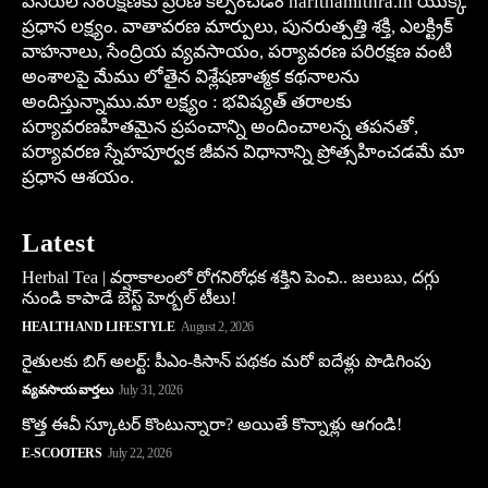
వనరుల సంరక్షణకు ప్రేరణ కల్పించడం harithamithra.in యొక్క
ప్రధాన లక్ష్యం. వాతావరణ మార్పులు, పునరుత్పత్తి శక్తి, ఎలక్ట్రిక్
వాహనాలు, సేంద్రియ వ్యవసాయం, పర్యావరణ పరిరక్షణ వంటి
అంశాలపై మేము లోతైన విశ్లేషణాత్మక కథనాలను
అందిస్తున్నాము.మా లక్ష్యం : భవిష్యత్ తరాలకు
పర్యావరణహితమైన ప్రపంచాన్ని అందించాలన్న తపనతో,
పర్యావరణ స్నేహపూర్వక జీవన విధానాన్ని ప్రోత్సహించడమే మా
ప్రధాన ఆశయం.
Latest
Herbal Tea | వర్షాకాలంలో రోగనిరోధక శక్తిని పెంచి.. జలుబు, దగ్గు
నుండి కాపాడే బెస్ట్ హెర్బల్ టీలు!
HEALTH AND LIFESTYLE
August 2, 2026
రైతులకు బిగ్ అలర్ట్: పీఎం-కిసాన్ పథకం మరో ఐదేళ్లు పొడిగింపు
వ్యవసాయ వార్తలు
July 31, 2026
కొత్త ఈవీ స్కూట‌ర్ కొంటున్నారా? అయితే కొన్నాళ్లు ఆగండి!
E-SCOOTERS
July 22, 2026