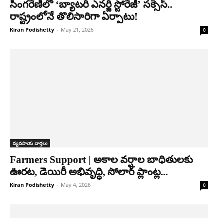
సింగరేణిలో ‘బ్యాటరీ ఎనర్జీ స్టోరేజీ’ సక్సెస్..
రాష్ట్రంలోనే తొలిసారిగా ఏర్పాటు!
Kiran Podishetty
-
May 21, 2026
0
వ్యవసాయ వార్తలు
Farmers Support | అకాల వర్షాల బాధితులకు
ఊరట, డెయిరీ అభివృద్ధి, సోలార్ ప్లాంట్ల...
Kiran Podishetty
-
May 4, 2026
0