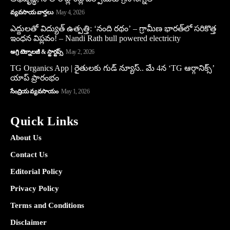
వ్యవసాయ వార్తలు
May 4, 2026
ఎద్దులతో విద్యుత్ ఉత్పత్తి: ‘నంది రథం’ – గ్రామీణ భారత్‌లో సరికొత్త
ఇంధన విప్లవం! – Nandi Rath bull powered electricity
అగ్రి టెక్నాలజీ & స్టార్టప్స్
May 2, 2026
TG Organics App | రైతులకు గుడ్ న్యూస్.. మే 4న ‘TG ఆర్గానిక్స్’
యాప్ ప్రారంభం
సేంద్రియ వ్యవసాయం
May 1, 2026
Quick Links
About Us
Contact Us
Editorial Policy
Privacy Policy
Terms and Conditions
Disclaimer