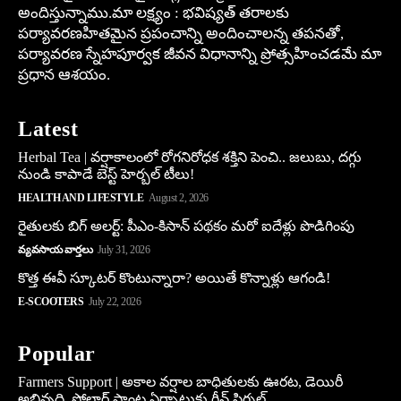
అందిస్తున్నాము.మా లక్ష్యం : భవిష్యత్ తరాలకు
పర్యావరణహితమైన ప్రపంచాన్ని అందించాలన్న తపనతో,
పర్యావరణ స్నేహపూర్వక జీవన విధానాన్ని ప్రోత్సహించడమే మా
ప్రధాన ఆశయం.
Latest
Herbal Tea | వర్షాకాలంలో రోగనిరోధక శక్తిని పెంచి.. జలుబు, దగ్గు
నుండి కాపాడే బెస్ట్ హెర్బల్ టీలు!
HEALTH AND LIFESTYLE
August 2, 2026
రైతులకు బిగ్ అలర్ట్: పీఎం-కిసాన్ పథకం మరో ఐదేళ్లు పొడిగింపు
వ్యవసాయ వార్తలు
July 31, 2026
కొత్త ఈవీ స్కూట‌ర్ కొంటున్నారా? అయితే కొన్నాళ్లు ఆగండి!
E-SCOOTERS
July 22, 2026
Popular
Farmers Support | అకాల వర్షాల బాధితులకు ఊరట, డెయిరీ
అభివృద్ధి, సోలార్ ప్లాంట్ల ఏర్పాటుకు గ్రీన్‌ సిగ్నల్