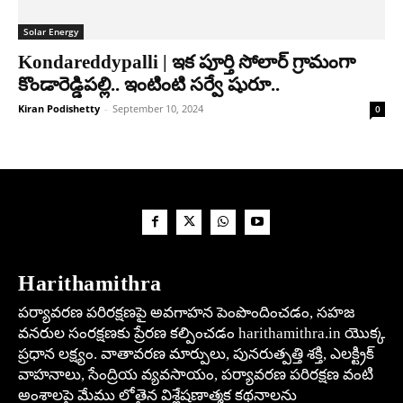
Solar Energy
Kondareddypalli | ఇక పూర్తి సోలార్ గ్రామంగా
కొండారెడ్డిప‌ల్లి.. ఇంటింటి సర్వే షురూ..
Kiran Podishetty
-
September 10, 2024
0
Harithamithra
పర్యావరణ పరిరక్షణపై అవగాహన పెంపొందించడం, సహజ
వనరుల సంరక్షణకు ప్రేరణ కల్పించడం harithamithra.in యొక్క
ప్రధాన లక్ష్యం. వాతావరణ మార్పులు, పునరుత్పత్తి శక్తి, ఎలక్ట్రిక్
వాహనాలు, సేంద్రియ వ్యవసాయం, పర్యావరణ పరిరక్షణ వంటి
అంశాలపై మేము లోతైన విశ్లేషణాత్మక కథనాలను