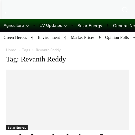
Agriculture
EV Updates
Solar Energy
General N
Green Heroes
Environment
Market Prices
Opinion Polls
Home
Tags
Revanth Reddy
Tag: Revanth Reddy
Solar Energy