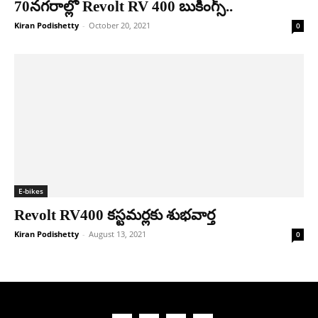
70న‌గ‌రాల్లో Revolt RV 400 బుకింగ్స్‌..
Kiran Podishetty
-
October 20, 2021
0
E-bikes
Revolt RV400 క‌స్ట‌మ‌ర్ల‌కు శుభవార్త‌
Kiran Podishetty
-
August 13, 2021
0