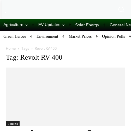
Agriculture
EV Updates
Solar Energy
General N
Green Heroes
Environment
Market Prices
Opinion Polls
Home
Tags
Revolt RV 400
Tag: Revolt RV 400
E-bikes