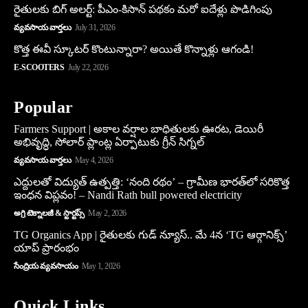
రైతులకు బిగ్ అలర్ట్: పీఎం-కిసాన్ పథకం మరో ఐదేళ్లు పొడిగింపు
వ్యవసాయ వార్తలు
July 31, 2026
కొత్త ఈవీ స్కూట‌ర్ కొంటున్నారా? అయితే కొన్నాళ్లు ఆగండి!
E-SCOOTERS
July 22, 2026
Popular
Farmers Support | అకాల వర్షాల బాధితులకు ఊరట, డెయిరీ
అభివృద్ధి, సోలార్ ప్లాంట్ల ఏర్పాటుకు గ్రీన్‌ సిగ్నల్
వ్యవసాయ వార్తలు
May 4, 2026
ఎద్దులతో విద్యుత్ ఉత్పత్తి: ‘నంది రథం’ – గ్రామీణ భారత్‌లో సరికొత్త
ఇంధన విప్లవం! – Nandi Rath bull powered electricity
అగ్రి టెక్నాలజీ & స్టార్టప్స్
May 2, 2026
TG Organics App | రైతులకు గుడ్ న్యూస్.. మే 4న ‘TG ఆర్గానిక్స్’
యాప్ ప్రారంభం
సేంద్రియ వ్యవసాయం
May 1, 2026
Quick Links