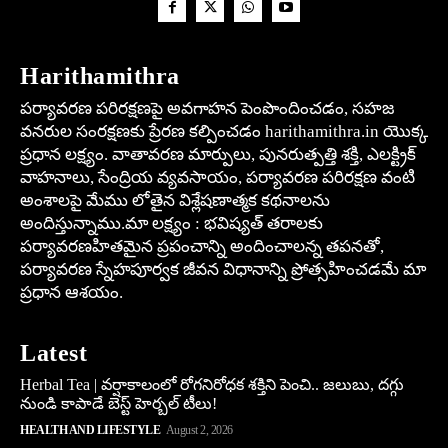
Harithamithra
పర్యావరణ పరిరక్షణపై అవగాహన పెంపొందించడం, సహజ
వనరుల సంరక్షణకు ప్రేరణ కల్పించడం harithamithra.in యొక్క
ప్రధాన లక్ష్యం. వాతావరణ మార్పులు, పునరుత్పత్తి శక్తి, ఎలక్ట్రిక్
వాహనాలు, సేంద్రియ వ్యవసాయం, పర్యావరణ పరిరక్షణ వంటి
అంశాలపై మేము లోతైన విశ్లేషణాత్మక కథనాలను
అందిస్తున్నాము.మా లక్ష్యం : భవిష్యత్ తరాలకు
పర్యావరణహితమైన ప్రపంచాన్ని అందించాలన్న తపనతో,
పర్యావరణ స్నేహపూర్వక జీవన విధానాన్ని ప్రోత్సహించడమే మా
ప్రధాన ఆశయం.
Latest
Herbal Tea | వర్షాకాలంలో రోగనిరోధక శక్తిని పెంచి.. జలుబు, దగ్గు
నుండి కాపాడే బెస్ట్ హెర్బల్ టీలు!
HEALTH AND LIFESTYLE
August 2, 2026