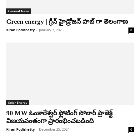
General News
Green energy | గ్రీన్ హైడ్రోజన్ హబ్ గా తెలంగాణ
Kiran Podishetty
-
January 3, 2025
0
Solar Energy
90 MW ఓంకారేశ్వర్ ఫ్లోటింగ్ సోలార్ ప్రాజెక్ట్
విజయవంతంగా ప్రారంభించబడింది
Kiran Podishetty
-
December 25, 2024
0