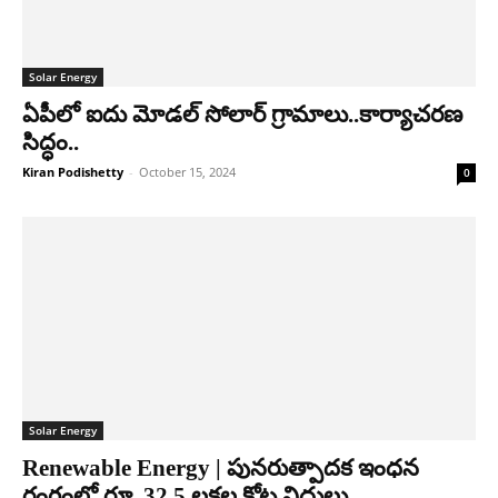
Solar Energy
ఏపీలో ఐదు మోడల్ సోలార్ గ్రామాలు..కార్యాచరణ
సిద్ధం..
Kiran Podishetty
-
October 15, 2024
0
Solar Energy
Renewable Energy | పునరుత్పాదక ఇంధన
రంగంలో రూ. 32.5 లక్షల కోట్ల నిధులు