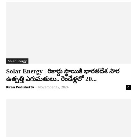
Solar Energy
Solar Energy | రికార్డు స్థాయికి భారతదేశ సౌర
ఉత్పత్తి ఎగుమతులు.. రెండేళ్లలో 20...
Kiran Podishetty
-
November 12, 2024
0