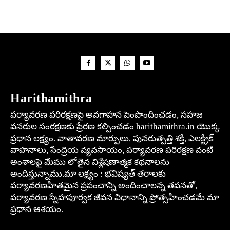
Harithamithra
పర్యావరణ పరిరక్షణపై అవగాహన పెంపొందించడం, సహజ
వనరుల సంరక్షణకు ప్రేరణ కల్పించడం harithamithra.in యొక్క
ప్రధాన లక్ష్యం. వాతావరణ మార్పులు, పునరుత్పత్తి శక్తి, ఎలక్ట్రిక్
వాహనాలు, సేంద్రియ వ్యవసాయం, పర్యావరణ పరిరక్షణ వంటి
అంశాలపై మేము లోతైన విశ్లేషణాత్మక కథనాలను
అందిస్తున్నాము.మా లక్ష్యం : భవిష్యత్ తరాలకు
పర్యావరణహితమైన ప్రపంచాన్ని అందించాలన్న తపనతో,
పర్యావరణ స్నేహపూర్వక జీవన విధానాన్ని ప్రోత్సహించడమే మా
ప్రధాన ఆశయం.