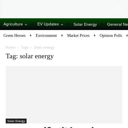
Agriculture
EV Updates
Solar Energy
General N
Green Heroes
Environment
Market Prices
Opinion Polls
Home
Tags
Solar energy
Tag: solar energy
Solar Energy