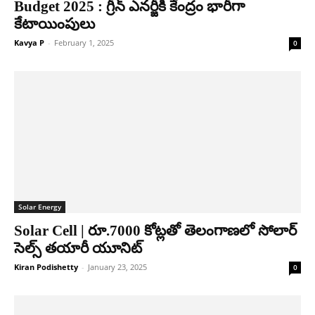
Budget 2025 : గ్రీన్ ఎనర్జీకి కేంద్రం భారీగా
కేటాయింపులు
Kavya P
-
February 1, 2025
0
Solar Energy
Solar Cell | రూ.7000 కోట్లతో తెలంగాణలో సోలార్
సెల్స్ తయారీ యూనిట్
Kiran Podishetty
-
January 23, 2025
0