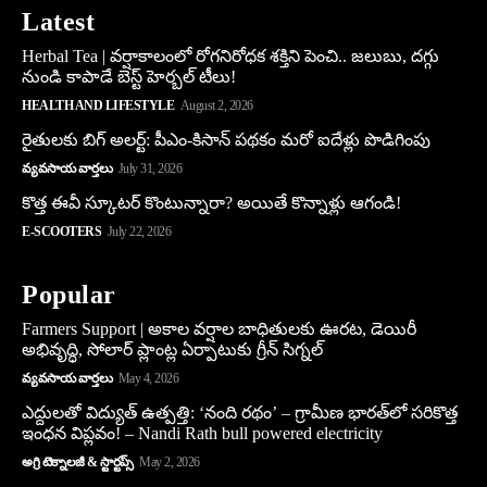
Latest
Herbal Tea | వర్షాకాలంలో రోగనిరోధక శక్తిని పెంచి.. జలుబు, దగ్గు
నుండి కాపాడే బెస్ట్ హెర్బల్ టీలు!
HEALTH AND LIFESTYLE
August 2, 2026
రైతులకు బిగ్ అలర్ట్: పీఎం-కిసాన్ పథకం మరో ఐదేళ్లు పొడిగింపు
వ్యవసాయ వార్తలు
July 31, 2026
కొత్త ఈవీ స్కూట‌ర్ కొంటున్నారా? అయితే కొన్నాళ్లు ఆగండి!
E-SCOOTERS
July 22, 2026
Popular
Farmers Support | అకాల వర్షాల బాధితులకు ఊరట, డెయిరీ
అభివృద్ధి, సోలార్ ప్లాంట్ల ఏర్పాటుకు గ్రీన్‌ సిగ్నల్
వ్యవసాయ వార్తలు
May 4, 2026
ఎద్దులతో విద్యుత్ ఉత్పత్తి: ‘నంది రథం’ – గ్రామీణ భారత్‌లో సరికొత్త
ఇంధన విప్లవం! – Nandi Rath bull powered electricity
అగ్రి టెక్నాలజీ & స్టార్టప్స్
May 2, 2026