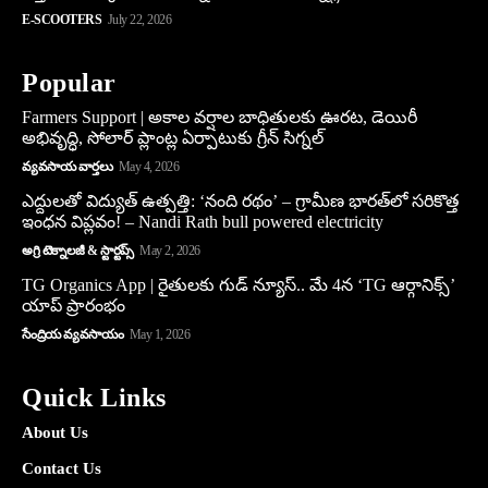
E-SCOOTERS
July 22, 2026
Popular
Farmers Support | అకాల వర్షాల బాధితులకు ఊరట, డెయిరీ
అభివృద్ధి, సోలార్ ప్లాంట్ల ఏర్పాటుకు గ్రీన్‌ సిగ్నల్
వ్యవసాయ వార్తలు
May 4, 2026
ఎద్దులతో విద్యుత్ ఉత్పత్తి: ‘నంది రథం’ – గ్రామీణ భారత్‌లో సరికొత్త
ఇంధన విప్లవం! – Nandi Rath bull powered electricity
అగ్రి టెక్నాలజీ & స్టార్టప్స్
May 2, 2026
TG Organics App | రైతులకు గుడ్ న్యూస్.. మే 4న ‘TG ఆర్గానిక్స్’
యాప్ ప్రారంభం
సేంద్రియ వ్యవసాయం
May 1, 2026
Quick Links
About Us
Contact Us