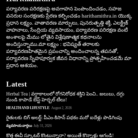
పర్యావరణ పరిరక్షణపై అవగాహన పెంపొందించడం, సహజ
వనరుల సంరక్షణకు ప్రేరణ కల్పించడం harithamithra.in యొక్క
ప్రధాన లక్ష్యం. వాతావరణ మార్పులు, పునరుత్పత్తి శక్తి, ఎలక్ట్రిక్
వాహనాలు, సేంద్రియ వ్యవసాయం, పర్యావరణ పరిరక్షణ వంటి
అంశాలపై మేము లోతైన విశ్లేషణాత్మక కథనాలను
అందిస్తున్నాము.మా లక్ష్యం : భవిష్యత్ తరాలకు
పర్యావరణహితమైన ప్రపంచాన్ని అందించాలన్న తపనతో,
పర్యావరణ స్నేహపూర్వక జీవన విధానాన్ని ప్రోత్సహించడమే మా
ప్రధాన ఆశయం.
Latest
Herbal Tea | వర్షాకాలంలో రోగనిరోధక శక్తిని పెంచి.. జలుబు, దగ్గు
నుండి కాపాడే బెస్ట్ హెర్బల్ టీలు!
HEALTH AND LIFESTYLE
August 2, 2026
రైతులకు బిగ్ అలర్ట్: పీఎం-కిసాన్ పథకం మరో ఐదేళ్లు పొడిగింపు
వ్యవసాయ వార్తలు
July 31, 2026
కొత్త ఈవీ స్కూట‌ర్ కొంటున్నారా? అయితే కొన్నాళ్లు ఆగండి!