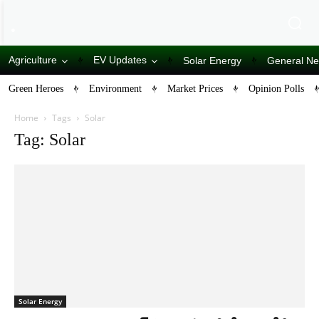
Agriculture
EV Updates
Solar Energy
General N
Green Heroes
Environment
Market Prices
Opinion Polls
Home
Tags
Solar
Tag: Solar
Solar Energy