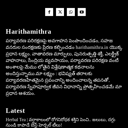
Harithamithra
పర్యావరణ పరిరక్షణపై అవగాహన పెంపొందించడం, సహజ
వనరుల సంరక్షణకు ప్రేరణ కల్పించడం harithamithra.in యొక్క
ప్రధాన లక్ష్యం. వాతావరణ మార్పులు, పునరుత్పత్తి శక్తి, ఎలక్ట్రిక్
వాహనాలు, సేంద్రియ వ్యవసాయం, పర్యావరణ పరిరక్షణ వంటి
అంశాలపై మేము లోతైన విశ్లేషణాత్మక కథనాలను
అందిస్తున్నాము.మా లక్ష్యం : భవిష్యత్ తరాలకు
పర్యావరణహితమైన ప్రపంచాన్ని అందించాలన్న తపనతో,
పర్యావరణ స్నేహపూర్వక జీవన విధానాన్ని ప్రోత్సహించడమే మా
ప్రధాన ఆశయం.
Latest
Herbal Tea | వర్షాకాలంలో రోగనిరోధక శక్తిని పెంచి.. జలుబు, దగ్గు
నుండి కాపాడే బెస్ట్ హెర్బల్ టీలు!