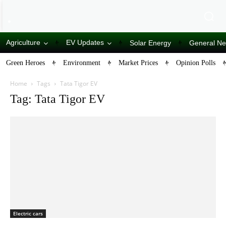
Agriculture
EV Updates
Solar Energy
General N
Green Heroes
Environment
Market Prices
Opinion Polls
Home
Tags
Tata Tigor EV
Tag: Tata Tigor EV
Electric cars