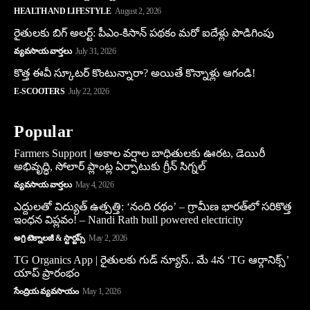
HEALTH AND LIFESTYLE
August 2, 2026
రైతులకు బిగ్ అలర్ట్: పీఎం-కిసాన్ పథకం మరో ఐదేళ్లు పొడిగింపు
వ్యవసాయ వార్తలు
July 31, 2026
కొత్త ఈవీ స్కూట‌ర్ కొంటున్నారా? అయితే కొన్నాళ్లు ఆగండి!
E-SCOOTERS
July 22, 2026
Popular
Farmers Support | అకాల వర్షాల బాధితులకు ఊరట, డెయిరీ
అభివృద్ధి, సోలార్ ప్లాంట్ల ఏర్పాటుకు గ్రీన్‌ సిగ్నల్
వ్యవసాయ వార్తలు
May 4, 2026
ఎద్దులతో విద్యుత్ ఉత్పత్తి: ‘నంది రథం’ – గ్రామీణ భారత్‌లో సరికొత్త
ఇంధన విప్లవం! – Nandi Rath bull powered electricity
అగ్రి టెక్నాలజీ & స్టార్టప్స్
May 2, 2026
TG Organics App | రైతులకు గుడ్ న్యూస్.. మే 4న ‘TG ఆర్గానిక్స్’
యాప్ ప్రారంభం
సేంద్రియ వ్యవసాయం
May 1, 2026