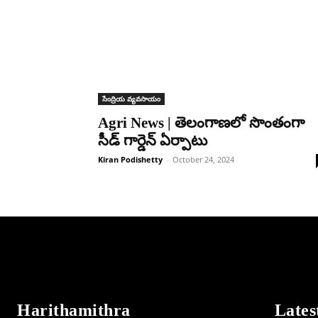
సేంద్రియ వ్యవసాయం
Agri News | తెలంగాణలో సొంతంగా
సీడ్‌ గార్డెన్‌ ఏర్పాటు
Kiran Podishetty
-
October 24, 2024
Harithamithra
Lates