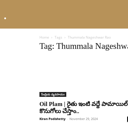
Home
Tags
Thummala Nageshwar Rao
Tag: Thummala Nageshw
సేంద్రియ వ్యవసాయం
Oil Plam | రైతు ఇంటి వద్దే పామాయిల్
కొనుగోలు చేస్తాం..
Kiran Podishetty
-
November 29, 2024