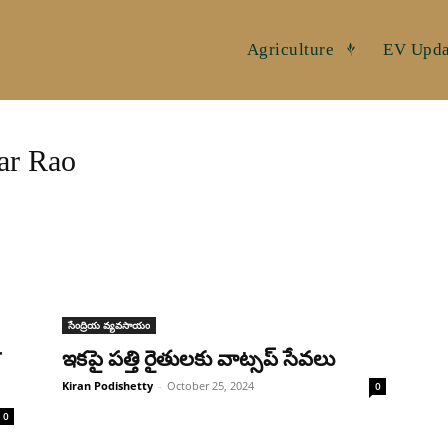
Agriculture
EV Upda
ar Rao
సేంద్రియ వ్యవసాయం
ఇకపై పత్తి రైతులకు వాట్సప్ సేవలు
Kiran Podishetty
-
October 25, 2024
0
0