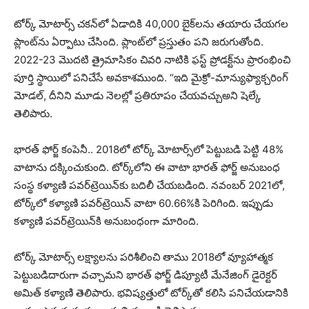
టోర్క్ మోటార్స్ చకన్‌లో ఏడాదికి 40,000 బైక్‌లను తయారు చేయగల
ప్లాంట్‌ను ఏర్పాటు చేసింది. ప్లాంట్‌లో ప్ర‌స్తుతం పని జరుగుతోంది.
2022-23 మొదటి త్రైమాసికం చివరి నాటికి ఫ‌స్ట్ ప్రోడ‌క్ట్‌ను ప్రారంభించి
పూర్తి స్థాయిలో ప‌నిచేసే అవ‌కాశ‌ముంది. “ఇది మైక్రో-మాన్యుఫ్యాక్చరింగ్
మోడల్, దీనిని మూడు నెలల్లో ప్రతిరూపం చేయవచ్చుఅని షెల్కే
తెలిపారు.
భారత్ ఫోర్జ్ కంపెనీ.. 2018లో టోర్క్ మోటార్స్‌లో పెట్టుబ‌డి పెట్టి 48%
వాటాను ద‌క్కించుకుంది. టోర్క్‌లోని ఈ వాటా భారత్ ఫోర్జ్ అనుబంధ
సంస్థ కళ్యాణి పవర్‌ట్రెయిన్‌కు బదిలీ చేయబడింది. నవంబర్ 2021లో,
టోర్క్‌లో కళ్యాణి పవర్‌ట్రెయిన్ వాటా 60.66%కి పెరిగింది. ఇప్పుడు
కళ్యాణి పవర్‌ట్రెయిన్‌కి అనుబంధంగా మారింది.
టోర్క్ మోటార్స్ ల‌క్ష్యాల‌ను ప‌రిశీలించి తాము 2018లో వ్యూహాత్మక
పెట్టుబడిదారుగా వచ్చామని భారత్ ఫోర్జ్ డిప్యూటీ మేనేజింగ్ డైరెక్టర్
అమిత్ కళ్యాణి తెలిపారు. భవిష్యత్తులో టోర్క్‌తో కలిసి పనిచేయడానికి