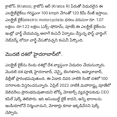
క్రాటోస్ (Kratos), క్రాటోస్ ఆర్ (Kratos R) పేరుతో విడుద‌లైన ఈ
ఎల‌క్ట్రిక్‌బైక్‌లు గరిష్టంగా 100 kmph వేగంతో 120 కిమీ రేంజ్ ఇస్తాయి.
ఎలక్ట్రిక్ బైక్‌(electric motorcycle)ల ధరలు వరుసగా రూ. 1.07
లక్షలు. రూ.1.22 లక్షలు (ఎక్స్-షోరూమ్, పూణే).ఈ ఎల‌క్ట్రిక్ బైక్‌ల‌ను
ఇంట్లో ఛార్జ్ చేయవచ్చు అలాగే కంపెనీ ఏర్పాటు చేస్తున్న ఫాస్ట్ ఛార్జింగ్
నెట్‌వర్క్ లోనూ చార్జ్ చేసుకోవ‌చ్చ‌ని కంపెనీ పేర్కొంది.
మొద‌టి ద‌శ‌లో హైద‌రాబాద్‌లో..
ఎలక్ట్రిక్ బైక్‌ను రెండు దశల్లో దేశ వ్యాప్తంగా విడుదల చేయనున్నారు.
మొద‌టి ద‌శ‌ పూణె, హైదరాబాద్, చెన్నై, బెంగళూరు, అహ్మదాబాద్,
ఢిల్లీతో ప్రారంభమవుతుంది. ఈ ఏడాది చివరి నాటికి రెండో దశలో 100
నగరాలకు విస్త‌రించనున్నారు. ఏప్రిల్ 2022 నాటికి మ‌హారాష్ట్క పూణేలో
డెలివరీలు ప్రారంభమవుతాయని టోర్క్ మోటార్స్ వ్యవస్థాపకుడు CEO
కపిల్ షెల్కే తెలిపారు. ఇది అసెంబుల్డ్ బైక్ కాదని, అన్ని భాగాలను
ఇండియాలోనే నిర్మించామని, మోటార్లు కూడా ఇక్క‌డివేన‌ని షెల్కే
చెప్పారు.