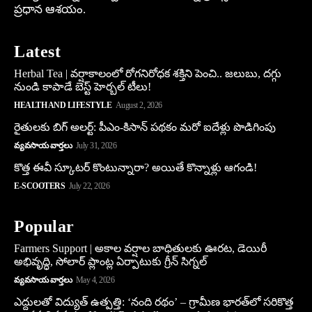
ప్రధాన ఆశయం.
Latest
Herbal Tea | వర్షాకాలంలో రోగనిరోధక శక్తిని పెంచి.. జలుబు, దగ్గు
నుండి కాపాడే బెస్ట్ హెర్బల్ టీలు!
HEALTH AND LIFESTYLE
August 2, 2026
రైతులకు బిగ్ అలర్ట్: పీఎం-కిసాన్ పథకం మరో ఐదేళ్లు పొడిగింపు
వ్యవసాయ వార్తలు
July 31, 2026
కొత్త ఈవీ స్కూట‌ర్ కొంటున్నారా? అయితే కొన్నాళ్లు ఆగండి!
E-SCOOTERS
July 22, 2026
Popular
Farmers Support | అకాల వర్షాల బాధితులకు ఊరట, డెయిరీ
అభివృద్ధి, సోలార్ ప్లాంట్ల ఏర్పాటుకు గ్రీన్‌ సిగ్నల్
వ్యవసాయ వార్తలు
May 4, 2026
ఎద్దులతో విద్యుత్ ఉత్పత్తి: ‘నంది రథం’ – గ్రామీణ భారత్‌లో సరికొత్త