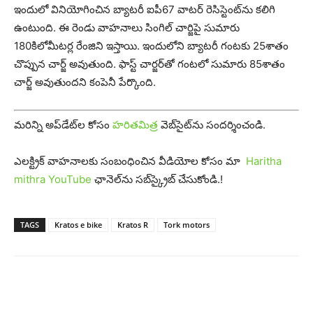
ఇందులో వినియోగించిన బ్యాట‌రీ ఐపీ67 వాట‌ర్ రెసిస్టెంట్‌ను క‌లిగి
ఉంటుంది. ఈ రెండు వాహ‌నాలు సింగిల్ చార్జిపై సుమారు
180కిలోమీట‌ర్ల రేంజిని ఇస్తాయి. ఇందులోని బ్యాట‌రీ గంట‌కు 25శాతం
చొప్పున చార్జ్ అవుతుంది. ఫాస్ట్ చార్జ‌ర్‌తో గంట‌లో సుమారు 85శాతం
చార్జ్ అవుతుంద‌ని కంపెనీ పేర్కొంది.
మరిన్ని అప్‌డేట్‌ల కోసం
హ‌రిత‌మిత్ర
వెబ్‌సైట్‌ను సంద‌ర్శించండి.
ఎల‌క్ట్రిక్ వాహ‌నాల‌కు సంబంధించిన వీడియోల కోసం మా
Haritha
mithra YouTube
ఛానెల్‌ను స‌బ్‌స్క్రైబ్ చేసుకోండి.!
TAGS
Kratos e bike
Kratos R
Tork motors