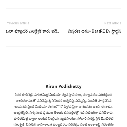
Previous article
Next article
ఓలా ఫ్యూచ‌ర్ ఎల‌క్ట్రిక్ కారు ఇదే..
విస్త‌ర‌ణ దిశ‌గా BattRE Ev స్టార్ట‌ప్
Kiran Podishetty
కిరణ్ పొడిశెట్టి, హరితమిత్ర మీడియా వ్యవస్థాపకులు, పర్యావరణ పరిరక్షణకు
అంకితభావంతో పనిచేస్తున్న సీనియ‌ర్‌ జర్నలిస్ట్. ఎమ్మెస్సీ, ఎంజీజే పూర్తిచేసిన‌
ఆయనకు ప్రింట్ మీడియా రంగంలో 17 ఏళ్లకు పైగా అనుభవం ఉంది. ఈనాడు,
ఆంధ్రజ్యోతి, సాక్షి వంటి ప్రముఖ తెలుగు దినపత్రికల్లో సబ్‌ ఎడిటర్‌గా ప‌నిచేశారు.
హరితమిత్ర ద్వారా ఆయన సేంద్రియ వ్యవసాయం, సోలార్ ఎనర్జీ, గ్రీన్ మొబిలిటీ
(ఎలక్ట్రిక్‌, సిఎన్‌జి వాహనాలు) ప‌ర్యావ‌ర‌ణ ప‌రిర‌క్ష‌ణ వంటి అంశాలపై నిరంతరం