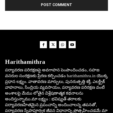
Harithamithra
పర్యావరణ పరిరక్షణపై అవగాహన పెంపొందించడం, సహజ
వనరుల సంరక్షణకు ప్రేరణ కల్పించడం harithamithra.in యొక్క
ప్రధాన లక్ష్యం. వాతావరణ మార్పులు, పునరుత్పత్తి శక్తి, ఎలక్ట్రిక్
వాహనాలు, సేంద్రియ వ్యవసాయం, పర్యావరణ పరిరక్షణ వంటి
అంశాలపై మేము లోతైన విశ్లేషణాత్మక కథనాలను
అందిస్తున్నాము.మా లక్ష్యం : భవిష్యత్ తరాలకు
పర్యావరణహితమైన ప్రపంచాన్ని అందించాలన్న తపనతో,
పర్యావరణ స్నేహపూర్వక జీవన విధానాన్ని ప్రోత్సహించడమే మా