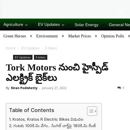
Agriculture
EV Updates
Solar Energy
General N
Green Heroes
Environment
Market Prices
Opinion Polls
Home
EV Updates
E-bikes
EV Updates
E-bikes
Tork Motors నుంచి హైస్పీడ్
ఎల‌క్ట్రిక్ బైక్‌లు
By
Kiran Podishetty
-
January 27, 2022
1
Table of Contents
Kratos, Kratos R Electric Bikes విడుద‌ల
గంట‌కు 100కి.మి వేగం.. సింగిల్ చార్జ్‌పై 180కి.మి రేంజ్