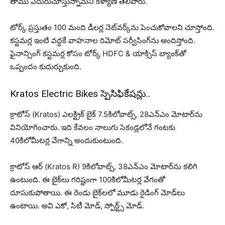
తాము ఎదురుచూస్తున్నామని కళ్యాణి తెలిపారు.
టోర్క్ ప్రస్తుతం 100 మంది డీలర్ల నెట్‌వర్క్‌ను పెంచుకోవాల‌ని చూస్తోంది.
కస్టమర్ల ఇంటి వద్దకే వాహనాల రిమోట్ సర్వీసింగ్‌ను అందిస్తోంది.
ఫైనాన్సింగ్ కస్టమర్ల కోసం టోర్క్ HDFC & యాక్సిస్ బ్యాంక్‌తో
ఒప్పందం కుదుర్చుకుంది.
Kratos Electric Bikes స్పెసిఫికేష‌న్లు..
క్రాటోస్ (Kratos) ఎల‌క్ట్రిక్ బైక్ 7.5కిలోవాట్స్, 28ఎన్ఎం మోటార్‌ను
వినియోగించారు. ఇది కేవ‌లం నాలుగు సెకండ్ల‌లోనే గంట‌కు
40కిలోమీట‌ర్ల వేగాన్ని అందుకుంటుంది.
క్రాటోస్ ఆర్ (Kratos R) 9కిలోవాట్స్‌, 38ఎన్ఎం మోటార్‌ను క‌లిగి
ఉంటుంది. ఈ బైక్‌లు గ‌రిష్టంగా 100కిలోమీట‌ర్ల వేగంతో
దూసుకుపోతాయి. ఈ రెండు బైక్‌లలో మూడు రైడింగ్ మోడ్‌లు
ఉంటాయి. అవి ఎకో, సిటీ మోడ్‌, స్పోర్ట్స్ మోడ్‌.