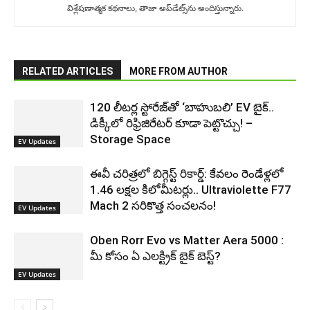
విశ్లేషణాత్మక కథనాలు, తాజా అప్‌డేట్స్‌ను అందిస్తున్నారు.
RELATED ARTICLES
MORE FROM AUTHOR
120 లీటర్ల స్టోరేజ్‌తో ‘బాహుబలి’ EV బైక్..
డిక్కీలో రిఫ్రిజిరేటర్ కూడా పెట్టొచ్చు! –
Storage Space
EV Updates
ఈవీ చరిత్రలో బిగ్గెస్ట్ రికార్డ్: కేవలం రెండేళ్లలో
1.46 లక్షల కిలోమీటర్లు.. Ultraviolette F77
Mach 2 సరికొత్త సంచలనం!
EV Updates
Oben Rorr Evo vs Matter Aera 5000 :
మీ కోసం ఏ ఎలక్ట్రిక్ బైక్ బెస్ట్?
EV Updates