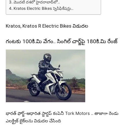
మొద‌టి ద‌శ‌లో హైద‌రాబాద్‌లో..
Kratos Electric Bikes స్పెసిఫికేష‌న్లు..
Kratos, Kratos R Electric Bikes విడుద‌ల
గంట‌కు 100కి.మి వేగం.. సింగిల్ చార్జ్‌పై 180కి.మి రేంజ్
భారత్ ఫోర్జ్-ఆధారిత స్టార్టప్ కంపెనీ Tork Motors .. తాజాగా రెండు
ఎలక్ట్రిక్ బైక్‌ల‌ను విడుదల చేసింది