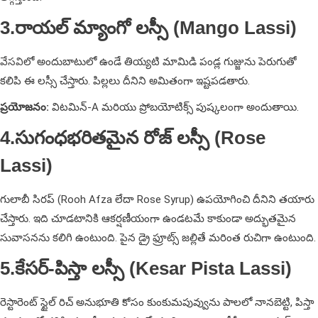
3.రాయల్ మ్యాంగో లస్సీ (Mango Lassi)
వేసవి
లో అందుబాటులో ఉండే తియ్యటి మామిడి పండ్ల గుజ్జును పెరుగుతో
కలిపి ఈ లస్సీ చేస్తారు. పిల్లలు దీనిని అమితంగా ఇష్టపడతారు.
ప్రయోజనం:
విటమిన్-A మరియు ప్రోబయోటిక్స్ పుష్కలంగా అందుతాయి.
4.సుగంధభరితమైన రోజ్ లస్సీ (Rose
Lassi)
గులాబీ సిరప్ (Rooh Afza లేదా Rose Syrup) ఉపయోగించి దీనిని తయారు
చేస్తారు. ఇది చూడటానికి ఆకర్షణీయంగా ఉండటమే కాకుండా అద్భుతమైన
సువాసనను కలిగి ఉంటుంది. పైన డ్రై ఫ్రూట్స్ జల్లితే మరింత రుచిగా ఉంటుంది.
5.కేసర్-పిస్తా లస్సీ (Kesar Pista Lassi)
రెస్టారెంట్ స్టైల్ రిచ్ అనుభూతి కోసం కుంకుమపువ్వును పాలలో నానబెట్టి, పిస్తా