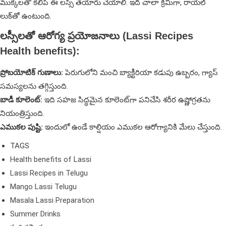
ముక్కలతో కలిపి ఈ లస్సీ తయారు చేయాలి. ఇది చాలా క్రీమీగా, రాయల్
లుక్‌తో ఉంటుంది.
లస్సీలతో ఆరోగ్య ప్రయోజనాలు (Lassi Recipes
Health benefits):
ప్రోబయోటిక్ గుణాలు:
పెరుగులోని మంచి బ్యాక్టీరియా కడుపు ఉబ్బరం, గ్యాస్
సమస్యలను తగ్గిస్తుంది.
బాడీ కూలెంట్:
ఇది సహజ సిద్ధమైన కూలెంట్‌గా పనిచేసి శరీర ఉష్ణోగ్రతను
నియంత్రిస్తుంది.
ఎముకల పుష్టి:
ఇందులో ఉండే కాల్షియం ఎముకల ఆరోగ్యానికి మేలు చేస్తుంది.
TAGS
Health benefits of Lassi
Lassi Recipes in Telugu
Mango Lassi Telugu
Masala Lassi Preparation
Summer Drinks