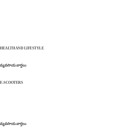
ప్రధాన ఆశయం.
Latest
Herbal Tea | వర్షాకాలంలో రోగనిరోధక శక్తిని పెంచి.. జలుబు, దగ్గు
నుండి కాపాడే బెస్ట్ హెర్బల్ టీలు!
HEALTH AND LIFESTYLE
రైతులకు బిగ్ అలర్ట్: పీఎం-కిసాన్ పథకం మరో ఐదేళ్లు పొడిగింపు
వ్యవసాయ వార్తలు
కొత్త ఈవీ స్కూట‌ర్ కొంటున్నారా? అయితే కొన్నాళ్లు ఆగండి!
E-SCOOTERS
Popular
Farmers Support | అకాల వర్షాల బాధితులకు ఊరట, డెయిరీ
అభివృద్ధి, సోలార్ ప్లాంట్ల ఏర్పాటుకు గ్రీన్‌ సిగ్నల్
వ్యవసాయ వార్తలు
ఎద్దులతో విద్యుత్ ఉత్పత్తి: ‘నంది రథం’ – గ్రామీణ భారత్‌లో
సరికొత్త ఇంధన విప్లవం! – Nandi Rath bull powered electricity