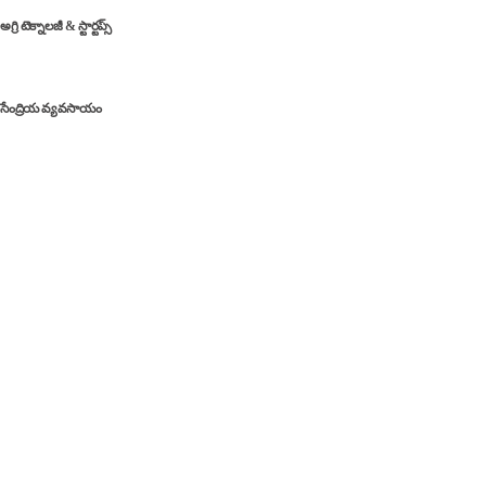
అగ్రి టెక్నాలజీ & స్టార్టప్స్
TG Organics App | రైతులకు గుడ్ న్యూస్.. మే 4న ‘TG
ఆర్గానిక్స్’ యాప్ ప్రారంభం
సేంద్రియ వ్యవసాయం
Quick Links
About Us
Contact Us
Editorial Policy
Privacy Policy
Terms and Conditions
Disclaimer
Advertise
Support