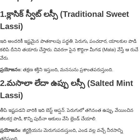
1.క్లాసిక్ స్వీట్ లస్సీ (Traditional Sweet
Lassi)
ఇది అందరికీ ఇష్టమైన పాతకాలపు పద్ధతి. పెరుగు, పంచదార, యాలకుల పొడి
కలిపి దీనిని తయారు చేస్తారు. చివరగా పైన కొద్దిగా మీగడ (Malai) వేస్తే ఆ రుచే
వేరు.
ప్రయోజనం:
తక్షణ శక్తిని ఇస్తుంది, మనసును ప్రశాంతపరుస్తుంది.
2.మసాలా లేదా ఉప్పు లస్సీ (Salted Mint
Lassi)
తీపి ఇష్టపడని వారికి ఇది బెస్ట్ ఆప్షన్. పెరుగులో తగినంత ఉప్పు, వేయించిన
జీలకర్ర పొడి, కొన్ని పుదీనా ఆకులు వేసి బ్లెండ్ చేయాలి.
ప్రయోజనం
: జీర్ణక్రియను మెరుగుపరుస్తుంది, ఎండ వల్ల వచ్చే నీరసాన్ని
తగ్గిస్తుంది.