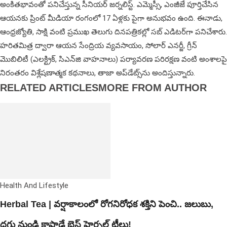
అంకితభావంతో పనిచేస్తున్న సీనియ‌ర్‌ జర్నలిస్ట్. ఎమ్మెస్సీ, ఎంజీజే పూర్తిచేసిన‌
ఆయనకు ప్రింట్ మీడియా రంగంలో 17 ఏళ్లకు పైగా అనుభవం ఉంది. ఈనాడు,
ఆంధ్రజ్యోతి, సాక్షి వంటి ప్రముఖ తెలుగు దినపత్రికల్లో సబ్‌ ఎడిటర్‌గా ప‌నిచేశారు.
హరితమిత్ర ద్వారా ఆయన సేంద్రియ వ్యవసాయం, సోలార్ ఎనర్జీ, గ్రీన్
మొబిలిటీ (ఎలక్ట్రిక్‌, సిఎన్‌జి వాహనాలు) ప‌ర్యావ‌ర‌ణ ప‌రిర‌క్ష‌ణ వంటి అంశాలపై
నిరంతరం విశ్లేషణాత్మక కథనాలు, తాజా అప్‌డేట్స్‌ను అందిస్తున్నారు.
RELATED ARTICLES
MORE FROM AUTHOR
Health And Lifestyle
Herbal Tea | వర్షాకాలంలో రోగనిరోధక శక్తిని పెంచి.. జలుబు,
దగ్గు నుండి కాపాడే బెస్ట్ హెర్బల్ టీలు!