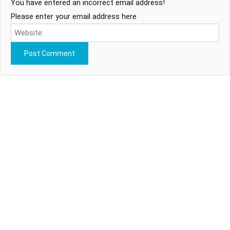
You have entered an incorrect email address!
Please enter your email address here
Harithamithra
పర్యావరణ పరిరక్షణపై అవగాహన పెంపొందించడం, సహజ వనరుల
సంరక్షణకు ప్రేరణ కల్పించడం harithamithra.in యొక్క ప్రధాన లక్ష్యం.
వాతావరణ మార్పులు, పునరుత్పత్తి శక్తి, ఎలక్ట్రిక్ వాహనాలు, సేంద్రియ
వ్యవసాయం, పర్యావరణ పరిరక్షణ వంటి అంశాలపై మేము లోతైన
విశ్లేషణాత్మక కథనాలను అందిస్తున్నాము.మా లక్ష్యం : భవిష్యత్
తరాలకు పర్యావరణహితమైన ప్రపంచాన్ని అందించాలన్న తపనతో,
పర్యావరణ స్నేహపూర్వక జీవన విధానాన్ని ప్రోత్సహించడమే మా