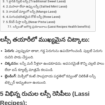
1.క్లాసిక్ స్వీట్ లస్సీ (Traditional Sweet Lassi)
2.మసాలా లేదా ఉప్పు లస్సీ (Salted Mint Lassi)
3.రాయల్ మ్యాంగో లస్సీ (Mango Lassi)
4.సుగంధభరితమైన రోజ్ లస్సీ (Rose Lassi)
5.కేసర్-పిస్తా లస్సీ (Kesar Pista Lassi)
లస్సీలతో ఆరోగ్య ప్రయోజనాలు (Lassi Recipes Health benefits):
లస్సీ తయారీలో ముఖ్యమైన చిట్కాలు:
పెరుగు
: ఎల్లప్పుడూ తాజా, గడ్డ పెరుగును ఉపయోగించండి. పుల్లటి పెరుగు
రుచిని పాడు చేస్తుంది.
చిక్కదనం:
లస్సీ మరీ నీళ్లలా ఉండకూడదు. అవసరమైతే కొన్ని చల్లటి పాలు
లేదా ఐస్ క్యూబ్స్ మాత్రమే కలపండి.
బ్లెండింగ్:
మిక్సీలో కంటే సాంప్రదాయ పద్ధతిలో కవ్వంతో చిలికితే లస్సీ
టెక్స్చర్ అద్భుతంగా ఉంటుంది.
5 విభిన్న రుచుల లస్సీ రెసిపీలు (Lassi
Recipes):