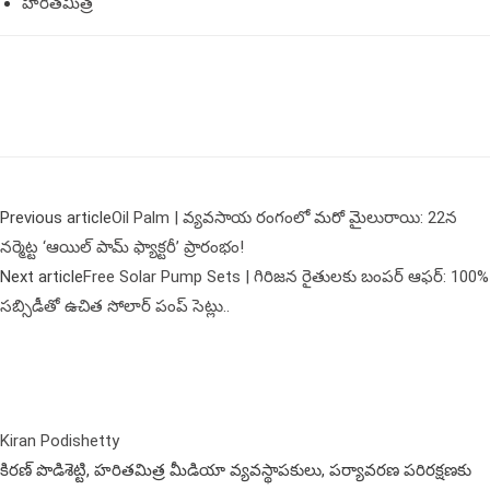
హరితమిత్ర
Previous article
Oil Palm | వ్యవసాయ రంగంలో మరో మైలురాయి: 22న
నర్మెట్ట ‘ఆయిల్ పామ్ ఫ్యాక్టరీ’ ప్రారంభం!
Next article
Free Solar Pump Sets | గిరిజన రైతులకు బంపర్ ఆఫర్: 100%
సబ్సిడీతో ఉచిత సోలార్ పంప్ సెట్లు..
Kiran Podishetty
కిరణ్ పొడిశెట్టి, హరితమిత్ర మీడియా వ్యవస్థాపకులు, పర్యావరణ పరిరక్షణకు