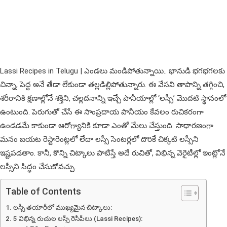
Lassi Recipes in Telugu | ఎండలు మండిపోతున్నాయి.. భానుడి భగభగలకు
చిన్నా, పెద్ద అనే తేడా లేకుండా తల్లడిల్లిపోతున్నారు. ఈ వేసవి తాపాన్ని తగ్గించి,
శరీరానికి క్షణాల్లోనే శక్తిని, చల్లదనాన్ని ఇచ్చే పానీయాల్లో ‘లస్సీ’ మొదటి స్థానంలో
ఉంటుంది. పెరుగుతో చేసే ఈ సాంప్రదాయ పానీయం కేవలం రుచికరంగా
ఉండడమే కాకుండా ఆరోగ్యానికి కూడా ఎంతో మేలు చేస్తుంది. సాధారణంగా
మనం బయట రెస్టారెంట్లలో లేదా లస్సీ సెంటర్లలో దొరికే చిక్కటి లస్సీని
ఇష్టపడతాం. కానీ, కొన్ని చిట్కాలు పాటిస్తే అదే రుచితో, విభిన్న వెరైటీల్లో ఇంట్లోనే
లస్సీని సిద్ధం చేసుకోవచ్చు.
Table of Contents
లస్సీ తయారీలో ముఖ్యమైన చిట్కాలు:
5 విభిన్న రుచుల లస్సీ రెసిపీలు (Lassi Recipes):