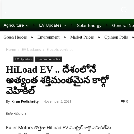
Agriculture
EV Updates
Solar Energy
General N
Green Heroes
Environment
Market Prices
Opinion Polls
Home
EV Updates
Electric vehicles
EV Updates
Electric vehicles
HiLoad EV .. దేశంలోనే
అత్యంత శ‌క్తిమంత‌మైన కార్గో
వెహికిల్‌
By
Kiran Podishetty
-
November 5, 2021
0
Euler-Motors
Euler Motors కొత్త‌గా HiLoad EV ఎలక్ట్రిక్ కార్గో వెహికిల్‌ను