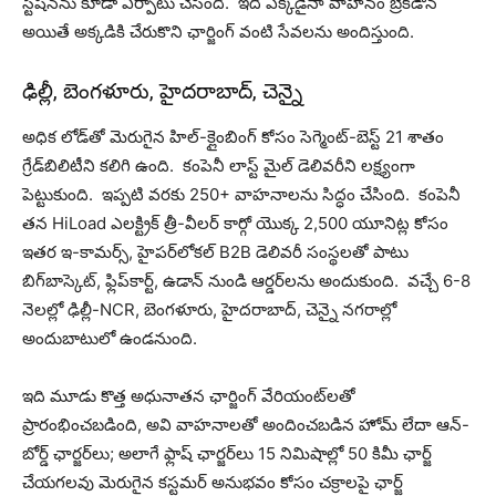
స్టేషన్‌ను కూడా ఏర్పాటు చేసింది. ఇది ఎక్కడైనా వాహనం బ్రేక్‌డౌన్
అయితే అక్క‌డికి చేరుకొని ఛార్జింగ్ వంటి సేవలను అందిస్తుంది.
ఢిల్లీ, బెంగళూరు, హైదరాబాద్, చెన్నై
అధిక లోడ్‌తో మెరుగైన హిల్-క్లైంబింగ్ కోసం సెగ్మెంట్-బెస్ట్ 21 శాతం
గ్రేడ్‌బిలిటీని కలిగి ఉంది. కంపెనీ లాస్ట్ మైల్ డెలివరీని లక్ష్యంగా
పెట్టుకుంది. ఇప్పటి వరకు 250+ వాహనాలను సిద్ధం చేసింది. కంపెనీ
తన HiLoad ఎలక్ట్రిక్ త్రీ-వీలర్ కార్గో యొక్క 2,500 యూనిట్ల కోసం
ఇతర ఇ-కామర్స్, హైపర్‌లోకల్ B2B డెలివరీ సంస్థలతో పాటు
బిగ్‌బాస్కెట్, ఫ్లిప్‌కార్ట్, ఉడాన్ నుండి ఆర్డర్‌లను అందుకుంది. వచ్చే 6-8
నెలల్లో ఢిల్లీ-NCR, బెంగళూరు, హైదరాబాద్, చెన్నై న‌గ‌రాల్లో
అందుబాటులో ఉండ‌నుంది.
ఇది మూడు కొత్త అధునాతన ఛార్జింగ్ వేరియంట్‌లతో
ప్రారంభించబడింది, అవి వాహనాలతో అందించబడిన హోమ్ లేదా ఆన్-
బోర్డ్ ఛార్జర్‌లు; అలాగే ఫ్లాష్ ఛార్జర్‌లు 15 నిమిషాల్లో 50 కిమీ ఛార్జ్
చేయగలవు మెరుగైన కస్టమర్ అనుభవం కోసం చక్రాలపై ఛార్జ్