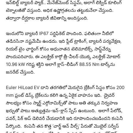
ఇన్‌బిల్ట్ బ్యాటరీ ప్యాక్.. మేనేజ్‌మెంట్ సిస్టమ్, అలాగే లిక్విడ్ కూలింగ్
టెక్నాలజీతో వస్తుంది. అధిక ఉష్ణోగ్రతలను తట్టుకునేలా చేస్తుంది.
తద్వారా దీర్ఘకాల బ్యాటరీ జీవితాన్ని అందిస్తుంది.
ఇందులోని బ్యాట‌రీ IP67 సర్టిఫికెట్ పొందింది. ఫ‌లితంగా నీటిలో
త‌డిన‌సినా న‌ష్ట‌మేమీ ఉండ‌దు. ఇది ఫ్లీట్ ట్రాకింగ్, బ్యాటరీ పర్యవేక్షణ,
రియ‌ల్‌ టైం ఛార్జింగ్ కోసం అధునాతన టెలిమాటిక్స్, సాఫ్ట్‌వేర్ను
పొందుప‌రిచారు. ఈ ఎలక్ట్రిక్ కార్గో త్రీ-వీలర్ యొక్క ఎలక్ట్రిక్ మోటార్
10.96 kW గరిష్ట శక్తిని అలాగే క్లాస్-లీడింగ్ 88.55 Nm టార్క్‌ను
జ‌న‌రేట్ చేస్తుంది.
Euler HiLoad EV దాని తరగతిలో మెరుగైన బ్రేకింగ్ సిస్టం కోసం 200
mm ఫ్రంట్ డిస్క్ బ్రేక్‌లను కలిగి ఉన్న ఏకైక వాహనం ఇది. డ్రైవర్
సౌలభ్యం కోసం స్మార్ట్ ఎర్గోనామిక్స్‌తో పాటు అతి తక్కువ నిర్వహణ
ఖర్చుతో పాటు అత్యుత్తమ-ఇన్-క్లాస్ స్పేస్ ఉంటుంది. అలాగే పేలోడ్,
పవర్, పిక్ అప్ డెలివరీ చేయడానికి ఇది రూపొందించబడిందని కంపెనీ
పేర్కొంది. కంపెనీ తన కొత్త ‘చార్జ్ ఆన్ వీల్స్’ పేరుతో మొబైల్ సర్వీస్