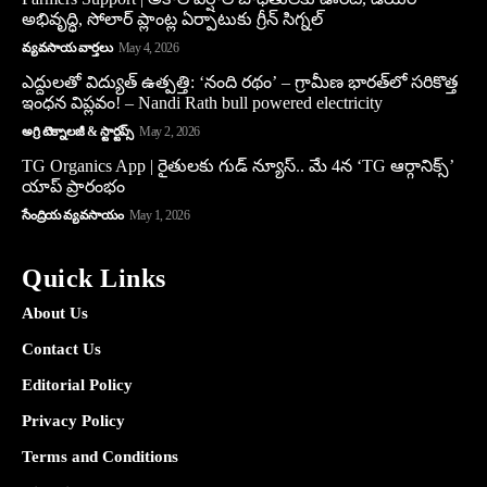
అభివృద్ధి, సోలార్ ప్లాంట్ల ఏర్పాటుకు గ్రీన్‌ సిగ్నల్
వ్యవసాయ వార్తలు
May 4, 2026
ఎద్దులతో విద్యుత్ ఉత్పత్తి: ‘నంది రథం’ – గ్రామీణ భారత్‌లో సరికొత్త
ఇంధన విప్లవం! – Nandi Rath bull powered electricity
అగ్రి టెక్నాలజీ & స్టార్టప్స్
May 2, 2026
TG Organics App | రైతులకు గుడ్ న్యూస్.. మే 4న ‘TG ఆర్గానిక్స్’
యాప్ ప్రారంభం
సేంద్రియ వ్యవసాయం
May 1, 2026
Quick Links
About Us
Contact Us
Editorial Policy
Privacy Policy
Terms and Conditions