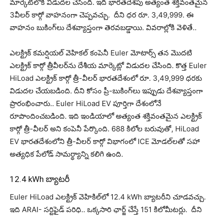
మార్కెట్‌లోకి విడుదల చేసింది. ఇది భారతదేశపు అత్యంత శక్తివంతమైన
3వీల‌ర్ కార్గో వాహ‌నంగా చెప్ప‌వ‌చ్చు. దీని ధర రూ. 3,49,999. ఈ
వాహ‌నం బుకింగ్‌లు దేశవ్యాప్తంగా తెరవబడ్డాయి. వివ‌రాల్లోకి వెళితే..
ఎలక్ట్రిక్ కమర్షియల్ వెహికల్ కంపెనీ Euler మోటార్స్ తన మొదటి
ఎలక్ట్రిక్ కార్గో త్రీవీలర్‌ను దేశీయ మార్కెట్లో విడుదల చేసింది. కొత్త Euler
HiLoad ఎలక్ట్రిక్ కార్గో త్రీ-వీలర్ భారతదేశంలో రూ. 3,49,999 ధ‌ర‌కు
విడుదల చేయబడింది. దీని కోసం ప్రీ-బుకింగ్‌లు ఇప్పుడు దేశవ్యాప్తంగా
ప్రారంభించారు.. Euler HiLoad EV పూర్తిగా దేశంలోనే
రూపొందించబడింది. ఇది ఇండియాలో అత్యంత శక్తివంతమైన ఎలక్ట్రిక్
కార్గో త్రీ-వీలర్ అని కంపెనీ పేర్కొంది. 688 కిలోల బరువుతో, HiLoad
EV భారతదేశంలోని త్రీ-వీలర్ కార్గో విభాగంలో ICE మోడల్‌లతో సహా
అత్యధిక పేలోడ్ సామర్థ్యాన్ని కలిగి ఉంది.
12.4 kWh బ్యాటరీ
Euler HiLoad ఎల‌క్ట్రిక్ వెహికిల్‌లో 12.4 kWh బ్యాటరీని చూడ‌వ‌చ్చు.
ఇది ARAI- సర్టిఫైడ్ పరిధి.. ఒక్కసారి ఛార్జ్ చేస్తే 151 కిలోమీట‌ర్లు. దీని