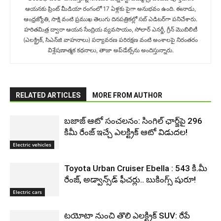
ఆయనకు ప్రింట్ మీడియా రంగంలో 17 ఏళ్లకు పైగా అనుభవం ఉంది. ఈనాడు,
ఆంధ్రజ్యోతి, సాక్షి వంటి ప్రముఖ తెలుగు దినపత్రికల్లో సబ్‌ ఎడిటర్‌గా ప‌నిచేశారు.
హరితమిత్ర ద్వారా ఆయన సేంద్రియ వ్యవసాయం, సోలార్ ఎనర్జీ, గ్రీన్ మొబిలిటీ
(ఎలక్ట్రిక్‌, సిఎన్‌జి వాహనాలు) ప‌ర్యావ‌ర‌ణ ప‌రిర‌క్ష‌ణ వంటి అంశాలపై నిరంతరం
విశ్లేషణాత్మక కథనాలు, తాజా అప్‌డేట్స్‌ను అందిస్తున్నారు.
RELATED ARTICLES
MORE FROM AUTHOR
బజాజ్ ఆటో సంచలనం: సింగిల్ ఛార్జ్‌పై 296
కిమీ రేంజ్ ఇచ్చే ఎలక్ట్రిక్ ఆటో విడుదల!
Electric vehicles
Toyota Urban Cruiser Ebella : 543 కి.మీ
రేంజ్, అడ్వాన్స్‌డ్ ఫీచర్లు.. బుకింగ్స్ షురూ!
Electric cars
టయోటా నుంచి తొలి ఎలక్ట్రిక్ SUV: రేపే