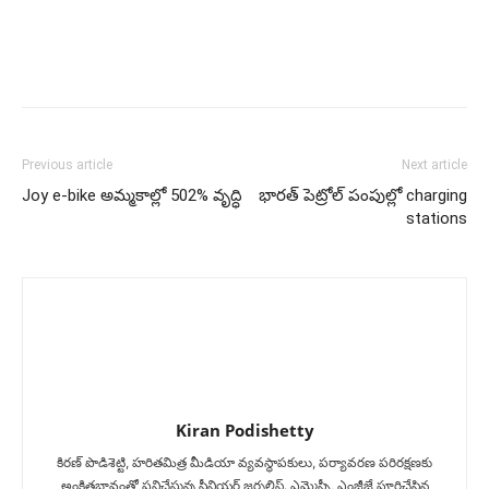
Previous article
Next article
Joy e-bike అమ్మ‌కాల్లో 502% వృద్ధి
భార‌త్ పెట్రోల్‌ పంపుల్లో charging
stations
Kiran Podishetty
కిరణ్ పొడిశెట్టి, హరితమిత్ర మీడియా వ్యవస్థాపకులు, పర్యావరణ పరిరక్షణకు
అంకితభావంతో పనిచేస్తున్న సీనియ‌ర్‌ జర్నలిస్ట్. ఎమ్మెస్సీ, ఎంజీజే పూర్తిచేసిన‌