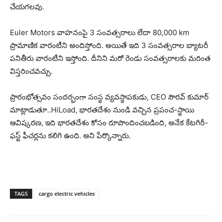
చేయగలవు.
Euler Motors వాహనంపై 3 సంవత్సరాలు లేదా 80,000 km
ప్రామాణిక వారంటీని అందిస్తోంది. అయితే ఇది 3 సంవత్సరాల బ్యాటరీ
పనితీరు వారంటీని ఇస్తోంది. దీనిని మరో రెండు సంవత్సరాలకు మరింత
విస్తరించవచ్చు.
ప్రారంభోత్సవం సందర్భంగా సంస్థ వ్యవస్థాపకుడు, CEO సౌరవ్ కుమార్
మాట్లాడుతూ..HiLoad, భారతదేశం నుండి వచ్చిన ప్రపంచ-స్థాయి
ఆవిష్కరణ, ఇది భారతదేశం కోసం రూపొందించబడింది, అనేక కేటగిరీ-
ఫస్ట్ ఫీచర్లను కలిగి ఉంది. అని పేర్కొన్నారు.
TAGS
cargo electric vehicles