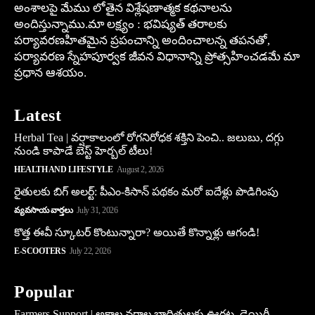
అంశాలపై మేము లోతైన విశ్లేషణాత్మక కథనాలను
అందిస్తున్నాము.మా లక్ష్యం : భవిష్యత్ తరాలకు
పర్యావరణహితమైన ప్రపంచాన్ని అందించాలన్న తపనతో,
పర్యావరణ స్నేహపూర్వక జీవన విధానాన్ని ప్రోత్సహించడమే మా
ప్రధాన ఆశయం.
Latest
Herbal Tea | వర్షాకాలంలో రోగనిరోధక శక్తిని పెంచి.. జలుబు, దగ్గు
నుండి కాపాడే బెస్ట్ హెర్బల్ టీలు!
HEALTH AND LIFESTYLE
August 2, 2026
రైతులకు బిగ్ అలర్ట్: పీఎం-కిసాన్ పథకం మరో ఐదేళ్లు పొడిగింపు
వ్యవసాయ వార్తలు
July 31, 2026
కొత్త ఈవీ స్కూట‌ర్ కొంటున్నారా? అయితే కొన్నాళ్లు ఆగండి!
E-SCOOTERS
July 22, 2026
Popular
Farmers Support | అకాల వర్షాల బాధితులకు ఊరట, డెయిరీ