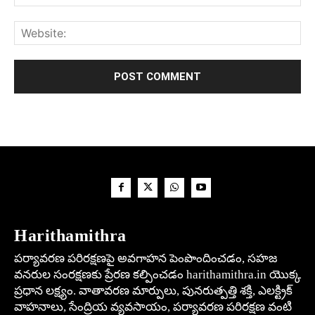
Harithamithra
పర్యావరణ పరిరక్షణపై అవగాహన పెంపొందించడం, సహజ
వనరుల సంరక్షణకు ప్రేరణ కల్పించడం harithamithra.in యొక్క
ప్రధాన లక్ష్యం. వాతావరణ మార్పులు, పునరుత్పత్తి శక్తి, ఎలక్ట్రిక్
వాహనాలు, సేంద్రియ వ్యవసాయం, పర్యావరణ పరిరక్షణ వంటి