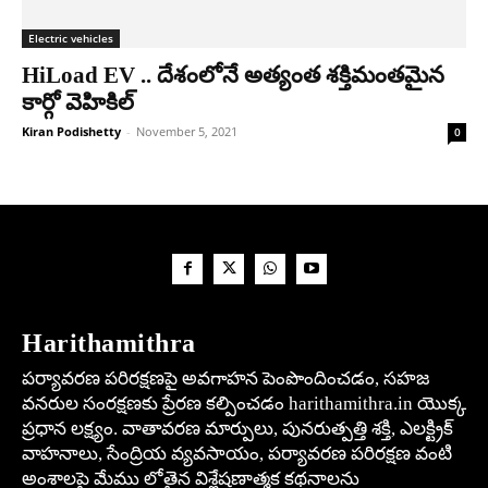
Electric vehicles
HiLoad EV .. దేశంలోనే అత్యంత శ‌క్తిమంత‌మైన
కార్గో వెహికిల్‌
Kiran Podishetty
-
November 5, 2021
0
Harithamithra
పర్యావరణ పరిరక్షణపై అవగాహన పెంపొందించడం, సహజ
వనరుల సంరక్షణకు ప్రేరణ కల్పించడం harithamithra.in యొక్క
ప్రధాన లక్ష్యం. వాతావరణ మార్పులు, పునరుత్పత్తి శక్తి, ఎలక్ట్రిక్
వాహనాలు, సేంద్రియ వ్యవసాయం, పర్యావరణ పరిరక్షణ వంటి
అంశాలపై మేము లోతైన విశ్లేషణాత్మక కథనాలను