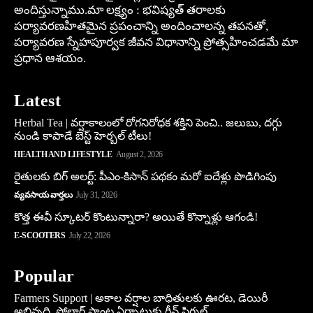
అందిస్తున్నాము.మా లక్ష్యం : భవిష్యత్ తరాలకు
పర్యావరణహితమైన ప్రపంచాన్ని అందించాలన్న తపనతో,
పర్యావరణ స్నేహపూర్వక జీవన విధానాన్ని ప్రోత్సహించడమే మా
ప్రధాన ఆశయం.
Latest
Herbal Tea | వర్షాకాలంలో రోగనిరోధక శక్తిని పెంచి.. జలుబు, దగ్గు
నుండి కాపాడే బెస్ట్ హెర్బల్ టీలు!
HEALTH AND LIFESTYLE
August 2, 2026
రైతులకు బిగ్ అలర్ట్: పీఎం-కిసాన్ పథకం మరో ఐదేళ్లు పొడిగింపు
వ్యవసాయ వార్తలు
July 31, 2026
కొత్త ఈవీ స్కూట‌ర్ కొంటున్నారా? అయితే కొన్నాళ్లు ఆగండి!
E-SCOOTERS
July 22, 2026
Popular
Farmers Support | అకాల వర్షాల బాధితులకు ఊరట, డెయిరీ
అభివృద్ధి, సోలార్ ప్లాంట్ల ఏర్పాటుకు గ్రీన్‌ సిగ్నల్