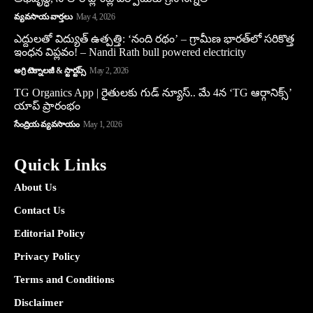
వ్యవసాయ వార్తలు
May 4, 2026
ఎద్దులతో విద్యుత్ ఉత్పత్తి: ‘నంది రథం’ – గ్రామీణ భారత్‌లో సరికొత్త
ఇంధన విప్లవం! – Nandi Rath bull powered electricity
అగ్రి టెక్నాలజీ & స్టార్టప్స్
May 2, 2026
TG Organics App | రైతులకు గుడ్ న్యూస్.. మే 4న ‘TG ఆర్గానిక్స్’
యాప్ ప్రారంభం
సేంద్రియ వ్యవసాయం
May 1, 2026
Quick Links
About Us
Contact Us
Editorial Policy
Privacy Policy
Terms and Conditions
Disclaimer