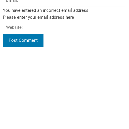
You have entered an incorrect email address!
Please enter your email address here
Harithamithra
పర్యావరణ పరిరక్షణపై అవగాహన పెంపొందించడం, సహజ వనరుల
సంరక్షణకు ప్రేరణ కల్పించడం harithamithra.in యొక్క ప్రధాన లక్ష్యం.
వాతావరణ మార్పులు, పునరుత్పత్తి శక్తి, ఎలక్ట్రిక్ వాహనాలు, సేంద్రియ
వ్యవసాయం, పర్యావరణ పరిరక్షణ వంటి అంశాలపై మేము లోతైన