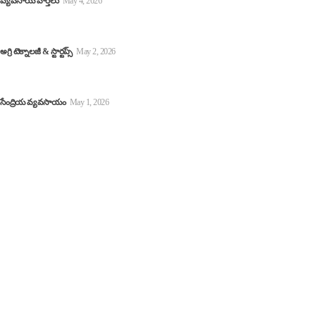
వ్యవసాయ వార్తలు
May 4, 2026
ఎద్దులతో విద్యుత్ ఉత్పత్తి: ‘నంది రథం’ – గ్రామీణ భారత్‌లో సరికొత్త ఇంధన
విప్లవం! – Nandi Rath bull powered electricity
అగ్రి టెక్నాలజీ & స్టార్టప్స్
May 2, 2026
TG Organics App | రైతులకు గుడ్ న్యూస్.. మే 4న ‘TG ఆర్గానిక్స్’ యాప్
ప్రారంభం
సేంద్రియ వ్యవసాయం
May 1, 2026
Quick Links
About Us
Contact Us
Editorial Policy
Privacy Policy
Terms and Conditions
Disclaimer
Advertise