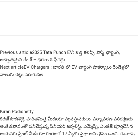
Previous article
2025 Tata Punch EV: కొత్త కలర్స్, ఫాస్ట్ ఛార్జింగ్,
అద్భుతమైన రేంజ్ – ధరలు & ఫీచర్లు
Next article
EV Chargers : భారత్ లో EV ఛార్జింగ్ సౌకర్యాలు రెండేళ్లలో
నాలుగు రెట్లు పెరుగుదల
Kiran Podishetty
కిరణ్ పొడిశెట్టి, హరితమిత్ర మీడియా వ్యవస్థాపకులు, పర్యావరణ పరిరక్షణకు
అంకితభావంతో పనిచేస్తున్న సీనియ‌ర్‌ జర్నలిస్ట్. ఎమ్మెస్సీ, ఎంజీజే పూర్తిచేసిన‌
ఆయనకు ప్రింట్ మీడియా రంగంలో 17 ఏళ్లకు పైగా అనుభవం ఉంది. ఈనాడు,