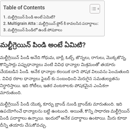
Table of Contents
మల్టీగ్రెయిన్ పిండి అంటే ఏమిటి?
Multigrain Atta : మల్టీగ్రెయిన్ ఫ్లోర్ కి కావలసిన పదార్థాలు:
మల్టీగ్రెయిన్ పిండిలో ఉండే పోషకాలు
మల్టీగ్రెయిన్ పిండి అంటే ఏమిటి?
మల్టీగ్రెయిన్ పిండి అనేది గోధుమ, బార్లీ, ఓట్స్, జొన్నలు, రాగులు, మొక్కజొన్న,
కొన్నిసార్లు పప్పుధాన్యాలు వంటి వివిధ ధాన్యాల మిశ్రమంతో తయారు
చేయబడిన పిండి. అనేక ధాన్యాల కలయిక దాని పోషక విలువను పెంచుతుంది
. వివిధ రకాల ధాన్యాలు ఫైబర్ కు సంబంధించి మెరుగైన సమతుల్యతను
నిర్ధారిస్తాయి. ఇది రోటీలు, ఇతర వంటకాలకు పోషకమైన ఎంపికగా
మారుతుంది.
మల్టీగ్రెయిన్ పిండి యొక్క కూర్పు బ్రాండ్ నుండి బ్రాండ్‌కు మారుతుంది. ఇది
ఉపయోగించే ధాన్యాలను బట్టి ఉంటుంది. అయితే, కొన్ని సాధారణ మల్టీగ్రెయిన్
పిండి పదార్థాలు ఉన్నాయి. ఇందులో అనేక పదార్థాలు ఉంటాయి. మీరు కూడా
దీన్ని తయారు చేసుకోవచ్చు.