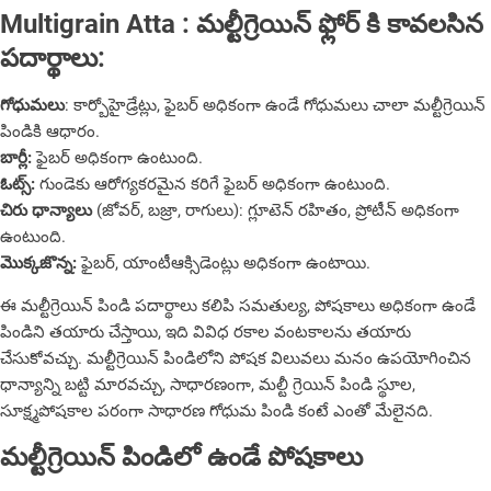
Multigrain Atta : మల్టీగ్రెయిన్ ఫ్లోర్ కి కావలసిన
పదార్థాలు:
గోధుమలు
: కార్బోహైడ్రేట్లు, ఫైబర్ అధికంగా ఉండే గోధుమలు చాలా మల్టీగ్రెయిన్
పిండికి ఆధారం.
బార్లీ:
ఫైబర్ అధికంగా ఉంటుంది.
ఓట్స్:
గుండెకు ఆరోగ్యకరమైన కరిగే ఫైబర్‌ అధికంగా ఉంటుంది.
చిరు ధాన్యాలు
(జోవర్, బజ్రా, రాగులు): గ్లూటెన్ రహితం, ప్రోటీన్ అధికంగా
ఉంటుంది.
మొక్కజొన్న:
ఫైబర్, యాంటీఆక్సిడెంట్లు అధికంగా ఉంటాయి.
ఈ మల్టీగ్రెయిన్ పిండి పదార్థాలు కలిపి సమతుల్య, పోషకాలు అధికంగా ఉండే
పిండిని తయారు చేస్తాయి, ఇది వివిధ రకాల వంటకాలను తయారు
చేసుకోవచ్చు. మల్టీగ్రెయిన్ పిండిలోని పోషక విలువలు మనం ఉపయోగించిన
ధాన్యాన్ని బట్టి మారవచ్చు, సాధారణంగా, మల్టీ గ్రెయిన్ పిండి స్థూల,
సూక్ష్మపోషకాల పరంగా సాధారణ గోధుమ పిండి కంటే ఎంతో మేలైనది.
మల్టీగ్రెయిన్ పిండిలో ఉండే పోషకాలు