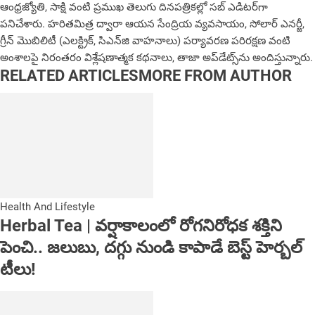
ఆంధ్రజ్యోతి, సాక్షి వంటి ప్రముఖ తెలుగు దినపత్రికల్లో సబ్‌ ఎడిటర్‌గా
ప‌నిచేశారు. హరితమిత్ర ద్వారా ఆయన సేంద్రియ వ్యవసాయం, సోలార్ ఎనర్జీ,
గ్రీన్ మొబిలిటీ (ఎలక్ట్రిక్‌, సిఎన్‌జి వాహనాలు) ప‌ర్యావ‌ర‌ణ ప‌రిర‌క్ష‌ణ వంటి
అంశాలపై నిరంతరం విశ్లేషణాత్మక కథనాలు, తాజా అప్‌డేట్స్‌ను అందిస్తున్నారు.
RELATED ARTICLES
MORE FROM AUTHOR
Health And Lifestyle
Herbal Tea | వర్షాకాలంలో రోగనిరోధక శక్తిని
పెంచి.. జలుబు, దగ్గు నుండి కాపాడే బెస్ట్ హెర్బల్
టీలు!