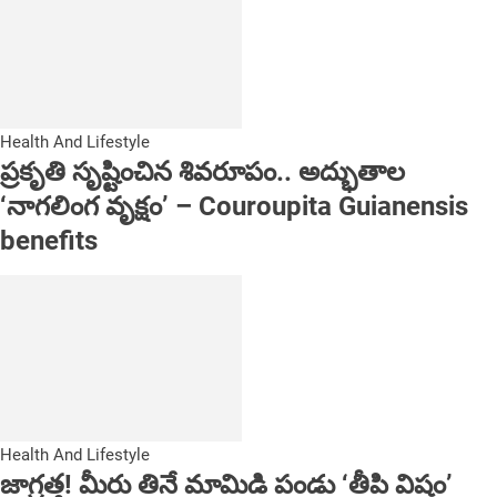
Health And Lifestyle
ప్రకృతి సృష్టించిన శివరూపం.. అద్భుతాల
‘నాగలింగ వృక్షం’ – Couroupita Guianensis
benefits
Health And Lifestyle
జాగ్రత్త! మీరు తినే మామిడి పండు ‘తీపి విషం’