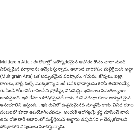
Multigrain Atta : ఈ రోజుల్లో ఆరోగ్యకరమైన ఆహారం కోసం చాలా మంది
విభిన్నమైన మార్గాలను అన్వేషిస్తున్నారు. అలాంటి వారికోసం మల్టీగ్రెయిన్ అట్టా
(Multigrain Atta) ఒక అద్భుతమైన పరిష్కారం. గోధుమ, జొన్నలు, బజ్రా,
రాగులు, బార్లీ, ఓట్స్, మొక్కజొన్న వంటి అనేక ధాన్యాలను కలిపి తయారయ్యే
ఈ పిండి శరీరానికి కావలసిన ప్రోటీన్లు, విటమిన్లు, ఖనిజాలు సమతుల్యంగా
అందిస్తుంది. ఇది కేవలం పోషకమైనదే కాదు, రుచి పరంగా కూడా అద్భుతమైన
అనుభూతిని ఇస్తుంది. . ఇది రుచిలో ఉత్తమమైనది మాత్రమే కాదు, వివిధ రకాల
వంటలలో కూడా ఉపయోగించవచ్చు. అందుకే ఆరోగ్యంపై శ్రద్ధ చూపించే వారు
తమ రోజువారీ ఆహారంలో మల్టీగ్రెయిన్ అట్టాను తప్పనిసరిగా చేర్చుకోవాలని
పోషకాహార నిపుణులు సూచిస్తున్నారు.