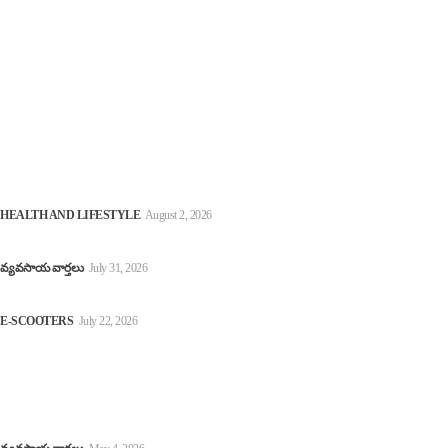
విశ్లేషణాత్మక కథనాలను అందిస్తున్నాము.మా లక్ష్యం : భవిష్యత్
తరాలకు పర్యావరణహితమైన ప్రపంచాన్ని అందించాలన్న తపనతో,
పర్యావరణ స్నేహపూర్వక జీవన విధానాన్ని ప్రోత్సహించడమే మా
ప్రధాన ఆశయం.
Latest
Herbal Tea | వర్షాకాలంలో రోగనిరోధక శక్తిని పెంచి.. జలుబు, దగ్గు నుండి
కాపాడే బెస్ట్ హెర్బల్ టీలు!
HEALTH AND LIFESTYLE
August 2, 2026
రైతులకు బిగ్ అలర్ట్: పీఎం-కిసాన్ పథకం మరో ఐదేళ్లు పొడిగింపు
వ్యవసాయ వార్తలు
July 31, 2026
కొత్త ఈవీ స్కూట‌ర్ కొంటున్నారా? అయితే కొన్నాళ్లు ఆగండి!
E-SCOOTERS
July 22, 2026
Popular
Farmers Support | అకాల వర్షాల బాధితులకు ఊరట, డెయిరీ అభివృద్ధి,
సోలార్ ప్లాంట్ల ఏర్పాటుకు గ్రీన్‌ సిగ్నల్