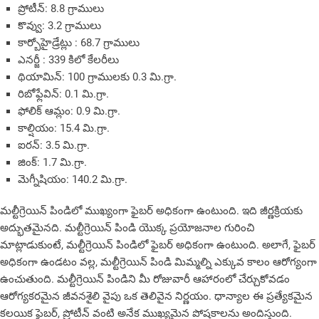
ప్రోటీన్: 8.8 గ్రాములు
కొవ్వు: 3.2 గ్రాములు
కార్బోహైడ్రేట్లు : 68.7 గ్రాములు
ఎనర్జీ : 339 కిలో కేలరీలు
థియామిన్: 100 గ్రాములకు 0.3 మి.గ్రా.
రిబోఫ్లేవిన్: 0.1 మి.గ్రా.
ఫోలిక్ ఆమ్లం: 0.9 మి.గ్రా.
కాల్షియం: 15.4 మి.గ్రా.
ఐరన్: 3.5 మి.గ్రా.
జింక్: 1.7 మి.గ్రా.
మెగ్నీషియం: 140.2 మి.గ్రా.
మల్టీగ్రెయిన్ పిండిలో ముఖ్యంగా ఫైబర్ అధికంగా ఉంటుంది. ఇది జీర్ణక్రియకు
అద్భుతమైనది. మల్టీగ్రెయిన్ పిండి యొక్క ప్రయోజనాల గురించి
మాట్లాడుకుంటే, మల్టీగ్రెయిన్ పిండిలో ఫైబర్ అధికంగా ఉంటుంది. అలాగే, ఫైబర్
అధికంగా ఉండటం వల్ల, మల్టీగ్రెయిన్ పిండి మిమ్మల్ని ఎక్కువ కాలం ఆరోగ్యంగా
ఉంచుతుంది. మల్టీగ్రెయిన్ పిండిని మీ రోజువారీ ఆహారంలో చేర్చుకోవడం
ఆరోగ్యకరమైన జీవనశైలి వైపు ఒక తెలివైన నిర్ణయం. ధాన్యాల ఈ ప్రత్యేకమైన
కలయిక ఫైబర్, ప్రోటీన్ వంటి అనేక ముఖ్యమైన పోషకాలను అందిస్తుంది.