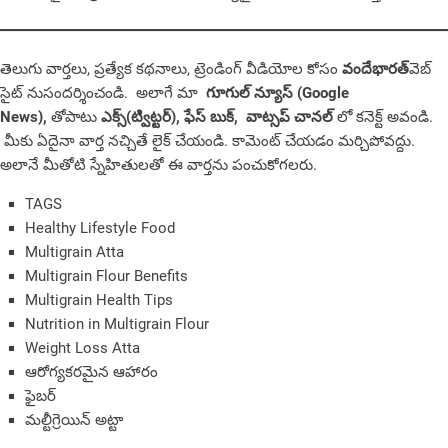
తెలుగు వార్తలు, ప్రత్యేక కథనాలు, ట్రెండింగ్ వీడియోల కోసం
వందేభారత్
వెబ్
సైట్ నుసందర్శించండి. అలాగే మా
గూగుల్ న్యూస్ (Google
News),
తోపాటు
ఎక్స్(ట్విట్టర్)
,
ఫేస్ బుక్
,
వాట్సప్ చానల్
లో కనెక్ట్ అవండి.
మీకు ఏదైనా వార్త నచ్చితే లైక్ చేయండి. కామెంట్ చేయడం మర్చిపోవద్దు.
అలానే మీతోటి స్నేహితులతో ఈ వార్తను పంచుకోగలరు.
TAGS
Healthy Lifestyle Food
Multigrain Atta
Multigrain Flour Benefits
Multigrain Health Tips
Nutrition in Multigrain Flour
Weight Loss Atta
ఆరోగ్యకరమైన ఆహారం
ఫైబర్
మల్టీగ్రెయిన్ అట్టా