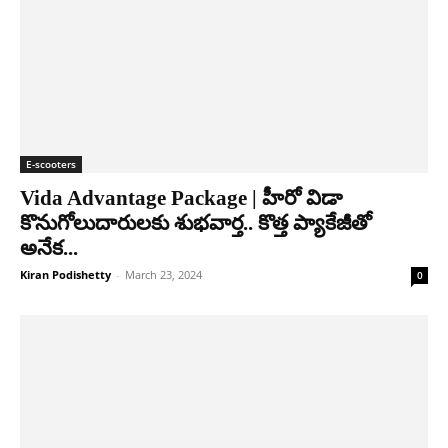
E-scooters
Vida Advantage Package | హీరో విడా
కొనుగోలుదారులకు శుభవార్త.. కొత్త ప్యాకేజీతో
అనేక...
Kiran Podishetty
-
March 23, 2024
0