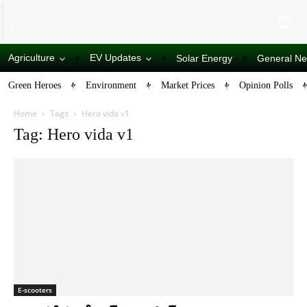
Agriculture
EV Updates
Solar Energy
General N
Green Heroes
Environment
Market Prices
Opinion Polls
Home
Tags
Hero vida v1
Tag: Hero vida v1
E-scooters