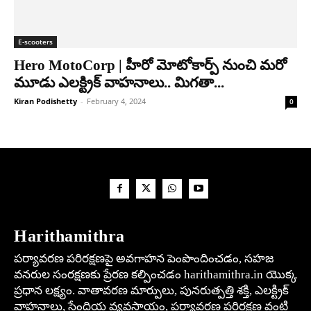
E-scooters
Hero MotoCorp | హీరో మోటోకార్ప్ నుంచి మరో
మూడు ఎలక్ట్రిక్ వాహనాలు.. మిగతా...
Kiran Podishetty
-
February 4, 2024
0
Harithamithra
పర్యావరణ పరిరక్షణపై అవగాహన పెంపొందించడం, సహజ
వనరుల సంరక్షణకు ప్రేరణ కల్పించడం harithamithra.in యొక్క
ప్రధాన లక్ష్యం. వాతావరణ మార్పులు, పునరుత్పత్తి శక్తి, ఎలక్ట్రిక్
వాహనాలు, సేంద్రియ వ్యవసాయం, పర్యావరణ పరిరక్షణ వంటి