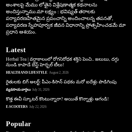
అంశాలపై మేము లోతైన విశ్లేషణాత్మక కథనాలను
అందిస్తున్నాము.మా లక్ష్యం : భవిష్యత్ తరాలకు
పర్యావరణహితమైన ప్రపంచాన్ని అందించాలన్న తపనతో,
పర్యావరణ స్నేహపూర్వక జీవన విధానాన్ని ప్రోత్సహించడమే మా
ప్రధాన ఆశయం.
Latest
Herbal Tea | వర్షాకాలంలో రోగనిరోధక శక్తిని పెంచి.. జలుబు, దగ్గు
నుండి కాపాడే బెస్ట్ హెర్బల్ టీలు!
HEALTH AND LIFESTYLE
August 2, 2026
రైతులకు బిగ్ అలర్ట్: పీఎం-కిసాన్ పథకం మరో ఐదేళ్లు పొడిగింపు
వ్యవసాయ వార్తలు
July 31, 2026
కొత్త ఈవీ స్కూట‌ర్ కొంటున్నారా? అయితే కొన్నాళ్లు ఆగండి!
E-SCOOTERS
July 22, 2026
Popular