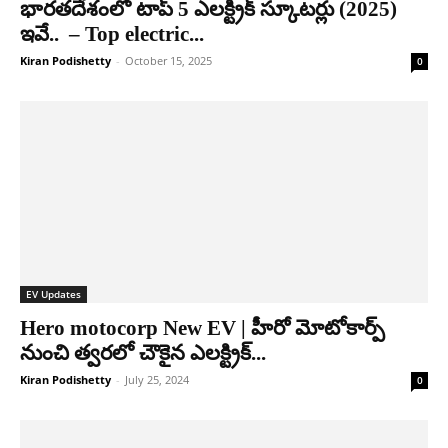
భారతదేశంలో టాప్ 5 ఎలక్ట్రిక్ స్కూటర్లు (2025)
ఇవే.. ‌‌ – Top electric...
Kiran Podishetty
-
October 15, 2025
0
EV Updates
Hero motocorp New EV | హీరో మోటోకార్ప్
నుంచి త్వ‌ర‌లో చౌకైన ఎలక్ట్రిక్...
Kiran Podishetty
-
July 25, 2024
0