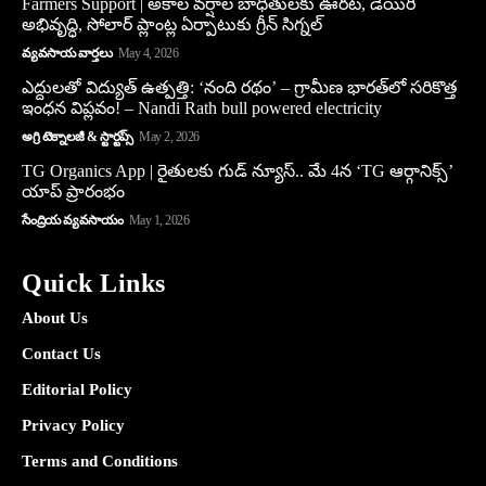
Farmers Support | అకాల వర్షాల బాధితులకు ఊరట, డెయిరీ
అభివృద్ధి, సోలార్ ప్లాంట్ల ఏర్పాటుకు గ్రీన్‌ సిగ్నల్
వ్యవసాయ వార్తలు
May 4, 2026
ఎద్దులతో విద్యుత్ ఉత్పత్తి: ‘నంది రథం’ – గ్రామీణ భారత్‌లో సరికొత్త
ఇంధన విప్లవం! – Nandi Rath bull powered electricity
అగ్రి టెక్నాలజీ & స్టార్టప్స్
May 2, 2026
TG Organics App | రైతులకు గుడ్ న్యూస్.. మే 4న ‘TG ఆర్గానిక్స్’
యాప్ ప్రారంభం
సేంద్రియ వ్యవసాయం
May 1, 2026
Quick Links
About Us
Contact Us
Editorial Policy
Privacy Policy
Terms and Conditions