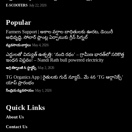
E-SCOOTERS
July 22, 2026
Popular
Farmers Support | అకాల వర్షాల బాధితులకు ఊరట, డెయిరీ
అభివృద్ధి, సోలార్ ప్లాంట్ల ఏర్పాటుకు గ్రీన్‌ సిగ్నల్
వ్యవసాయ వార్తలు
May 4, 2026
ఎద్దులతో విద్యుత్ ఉత్పత్తి: ‘నంది రథం’ – గ్రామీణ భారత్‌లో సరికొత్త
ఇంధన విప్లవం! – Nandi Rath bull powered electricity
అగ్రి టెక్నాలజీ & స్టార్టప్స్
May 2, 2026
TG Organics App | రైతులకు గుడ్ న్యూస్.. మే 4న ‘TG ఆర్గానిక్స్’
యాప్ ప్రారంభం
సేంద్రియ వ్యవసాయం
May 1, 2026
Quick Links
About Us
Contact Us