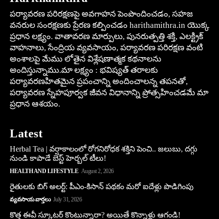
పర్యావరణ పరిరక్షణపై అవగాహన పెంపొందించడం, సహజ
వనరుల సంరక్షణకు ప్రేరణ కల్పించడం harithamithra.in యొక్క
ప్రధాన లక్ష్యం. వాతావరణ మార్పులు, పునరుత్పత్తి శక్తి, ఎలక్ట్రిక్
వాహనాలు, సేంద్రియ వ్యవసాయం, పర్యావరణ పరిరక్షణ వంటి
అంశాలపై మేము లోతైన విశ్లేషణాత్మక కథనాలను
అందిస్తున్నాము.మా లక్ష్యం : భవిష్యత్ తరాలకు
పర్యావరణహితమైన ప్రపంచాన్ని అందించాలన్న తపనతో,
పర్యావరణ స్నేహపూర్వక జీవన విధానాన్ని ప్రోత్సహించడమే మా
ప్రధాన ఆశయం.
Latest
Herbal Tea | వర్షాకాలంలో రోగనిరోధక శక్తిని పెంచి.. జలుబు, దగ్గు
నుండి కాపాడే బెస్ట్ హెర్బల్ టీలు!
HEALTH AND LIFESTYLE
August 2, 2026
రైతులకు బిగ్ అలర్ట్: పీఎం-కిసాన్ పథకం మరో ఐదేళ్లు పొడిగింపు
వ్యవసాయ వార్తలు
July 31, 2026
కొత్త ఈవీ స్కూట‌ర్ కొంటున్నారా? అయితే కొన్నాళ్లు ఆగండి!