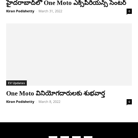
హైద‌రాబాద్‌లో One Moto ఎక్స్‌పీరియ‌న్స్ సెంట‌ర్‌
Kiran Podishetty
-
March 31, 2022
0
EV Updates
One Moto వినియోగ‌దారుల‌కు శుభ‌వార్త‌
Kiran Podishetty
-
March 8, 2022
0