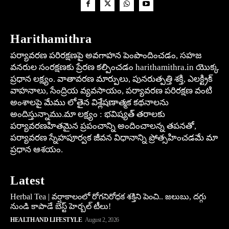
Harithamithra
పర్యావరణ పరిరక్షణపై అవగాహన పెంపొందించడం, సహజ
వనరుల సంరక్షణకు ప్రేరణ కల్పించడం harithamithra.in యొక్క
ప్రధాన లక్ష్యం. వాతావరణ మార్పులు, పునరుత్పత్తి శక్తి, ఎలక్ట్రిక్
వాహనాలు, సేంద్రియ వ్యవసాయం, పర్యావరణ పరిరక్షణ వంటి
అంశాలపై మేము లోతైన విశ్లేషణాత్మక కథనాలను
అందిస్తున్నాము.మా లక్ష్యం : భవిష్యత్ తరాలకు
పర్యావరణహితమైన ప్రపంచాన్ని అందించాలన్న తపనతో,
పర్యావరణ స్నేహపూర్వక జీవన విధానాన్ని ప్రోత్సహించడమే మా
ప్రధాన ఆశయం.
Latest
Herbal Tea | వర్షాకాలంలో రోగనిరోధక శక్తిని పెంచి.. జలుబు, దగ్గు
నుండి కాపాడే బెస్ట్ హెర్బల్ టీలు!
HEALTH AND LIFESTYLE
August 2, 2026