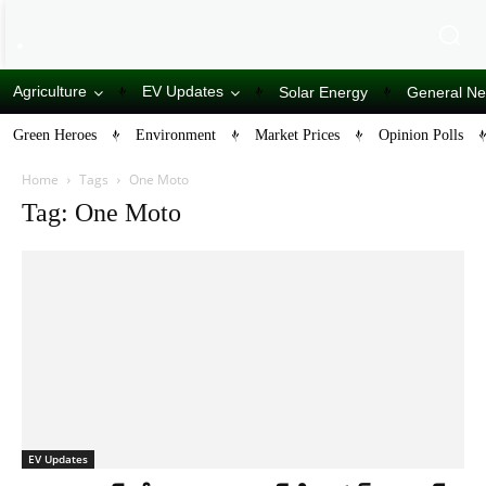
Agriculture
EV Updates
Solar Energy
General N
Green Heroes
Environment
Market Prices
Opinion Polls
Home
Tags
One Moto
Tag: One Moto
EV Updates