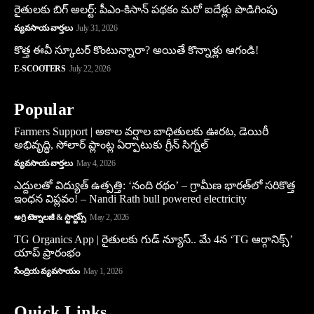
రైతులకు బిగ్ అలర్ట్: పీఎం-కిసాన్ పథకం మరో ఐదేళ్లు పొడిగింపు
వ్యవసాయ వార్తలు
July 31, 2026
కొత్త ఈవీ స్కూట‌ర్ కొంటున్నారా? అయితే కొన్నాళ్లు ఆగండి!
E-SCOOTERS
July 22, 2026
Popular
Farmers Support | అకాల వర్షాల బాధితులకు ఊరట, డెయిరీ
అభివృద్ధి, సోలార్ ప్లాంట్ల ఏర్పాటుకు గ్రీన్‌ సిగ్నల్
వ్యవసాయ వార్తలు
May 4, 2026
ఎద్దులతో విద్యుత్ ఉత్పత్తి: ‘నంది రథం’ – గ్రామీణ భారత్‌లో సరికొత్త
ఇంధన విప్లవం! – Nandi Rath bull powered electricity
అగ్రి టెక్నాలజీ & స్టార్టప్స్
May 2, 2026
TG Organics App | రైతులకు గుడ్ న్యూస్.. మే 4న ‘TG ఆర్గానిక్స్’
యాప్ ప్రారంభం
సేంద్రియ వ్యవసాయం
May 1, 2026
Quick Links