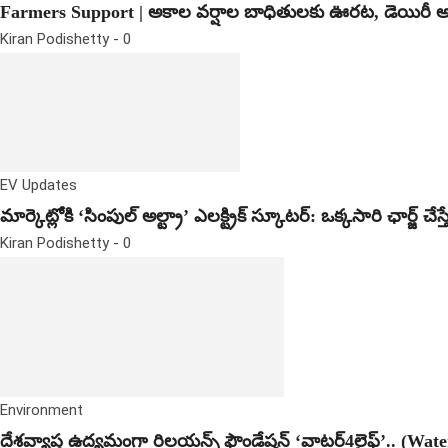
Farmers Support | అకాల వర్షాల బాధితులకు ఊరట, డెయిరీ అభివృద
Kiran Podishetty
-
0
EV Updates
మార్కెట్లోకి ‘సింపుల్ అల్ట్రా’ ఎలక్ట్రిక్ స్కూటర్: ఒక్కసారి ఛార్జ్ చేస
Kiran Podishetty
-
0
Environment
దేశవ్యాప్త ఉద్యమంగా రిలయన్స్ ఫౌండేషన్ ‘వాటర్4లైఫ్’.. (Wa