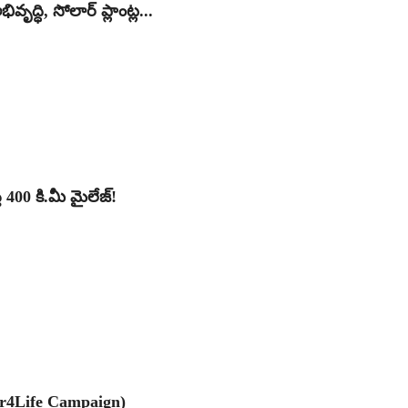
్ధి, సోలార్ ప్లాంట్ల...
్తే 400 కి.మీ మైలేజ్!
ter4Life Campaign)