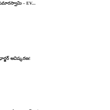
ి కుమారస్వామి – EV...
ఛార్జర్ ఆవిష్కరణ!