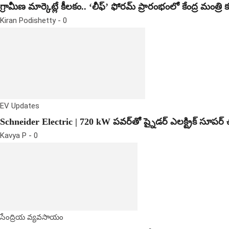
గ్రామీణ మార్కెట్లే కీలకం.. ‘లీఫ్’ ఫోరమ్ ప్రారంభంలో కేంద్ర మంత్ర
Kiran Podishetty
-
0
EV Updates
Schneider Electric | 720 kW పవర్‌తో ష్నైడర్ ఎలక్ట్రిక్ సూపర్ 
Kavya P
-
0
సేంద్రియ వ్యవసాయం