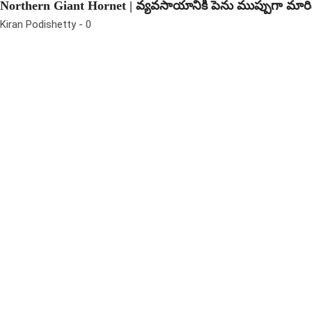
Northern Giant Hornet | వ్యవసాయానికి పెను ముప్పుగా మారిన క
Kiran Podishetty
-
0
Harithamithra
పర్యావరణ పరిరక్షణపై అవగాహన పెంపొందించడం,
సహజ వనరుల సంరక్షణకు ప్రేరణ కల్పించడం
harithamithra.in యొక్క ప్రధాన లక్ష్యం. వాతావరణ
మార్పులు, పునరుత్పత్తి శక్తి, ఎలక్ట్రిక్ వాహనాలు,
సేంద్రియ వ్యవసాయం, పర్యావరణ పరిరక్షణ వంటి
అంశాలపై మేము లోతైన విశ్లేషణాత్మక కథనాలను
అందిస్తున్నాము.మా లక్ష్యం : భవిష్యత్ తరాలకు
పర్యావరణహితమైన ప్రపంచాన్ని అందించాలన్న
తపనతో, పర్యావరణ స్నేహపూర్వక జీవన విధానాన్ని
ప్రోత్సహించడమే మా ప్రధాన ఆశయం.