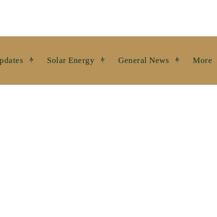
pdates
Solar Energy
General News
More