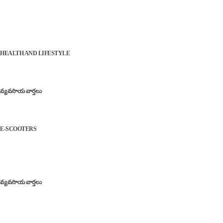
Latest
Herbal Tea | వర్షాకాలంలో రోగనిరోధక శక్తిని పెంచి..
జలుబు, దగ్గు నుండి కాపాడే బెస్ట్ హెర్బల్ టీలు!
HEALTH AND LIFESTYLE
రైతులకు బిగ్ అలర్ట్: పీఎం-కిసాన్ పథకం మరో ఐదేళ్లు
పొడిగింపు
వ్యవసాయ వార్తలు
కొత్త ఈవీ స్కూట‌ర్ కొంటున్నారా? అయితే కొన్నాళ్లు
ఆగండి!
E-SCOOTERS
Popular
Farmers Support | అకాల వర్షాల బాధితులకు ఊరట,
డెయిరీ అభివృద్ధి, సోలార్ ప్లాంట్ల ఏర్పాటుకు గ్రీన్‌ సిగ్నల్
వ్యవసాయ వార్తలు
ఎద్దులతో విద్యుత్ ఉత్పత్తి: ‘నంది రథం’ – గ్రామీణ
భారత్‌లో సరికొత్త ఇంధన విప్లవం! – Nandi Rath bull
powered electricity