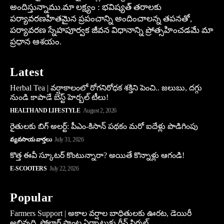
అందిస్తున్నాము.మా లక్ష్యం : భవిష్యత్ తరాలకు
పర్యావరణహితమైన ప్రపంచాన్ని అందించాలన్న తపనతో,
పర్యావరణ స్నేహపూర్వక జీవన విధానాన్ని ప్రోత్సహించడమే మా
ప్రధాన ఆశయం.
Latest
Herbal Tea | వర్షాకాలంలో రోగనిరోధక శక్తిని పెంచి.. జలుబు, దగ్గు
నుండి కాపాడే బెస్ట్ హెర్బల్ టీలు!
HEALTH AND LIFESTYLE
August 2, 2026
రైతులకు బిగ్ అలర్ట్: పీఎం-కిసాన్ పథకం మరో ఐదేళ్లు పొడిగింపు
వ్యవసాయ వార్తలు
July 31, 2026
కొత్త ఈవీ స్కూట‌ర్ కొంటున్నారా? అయితే కొన్నాళ్లు ఆగండి!
E-SCOOTERS
July 22, 2026
Popular
Farmers Support | అకాల వర్షాల బాధితులకు ఊరట, డెయిరీ
అభివృద్ధి, సోలార్ ప్లాంట్ల ఏర్పాటుకు గ్రీన్‌ సిగ్నల్