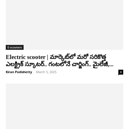
E-scooters
Electric scooter | మార్కెట్‌లో మ‌రో స‌రికొత్త
ఎల‌క్ట్రిక్ స్కూట‌ర్.. గంట‌లోనే చార్జింగ్‌.. మైలేజీ,...
Kiran Podishetty
-
March 5, 2025
0