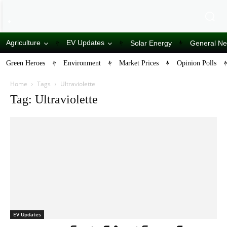
Agriculture
EV Updates
Solar Energy
General N
Green Heroes
Environment
Market Prices
Opinion Polls
Home
Tags
Ultraviolette
Tag: Ultraviolette
EV Updates