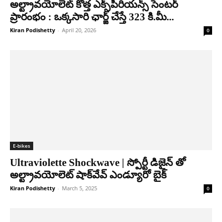
అల్ట్రావయోలెట్ కొత్త ఎక్స్​పీరియన్స్​ సెంటర్​
ప్రారంభం : ఒక్కసారి ఛార్జ్ చేస్తే 323 కి.మీ...
Kiran Podishetty
-
April 20, 2026
0
E-bikes
Ultraviolette Shockwave | స్పోర్టీ డిజైన్ తో
అల్ట్రావయోలెట్ షాక్‌వేవ్ ఎండ్యూరో బైక్
Kiran Podishetty
-
March 5, 2025
0