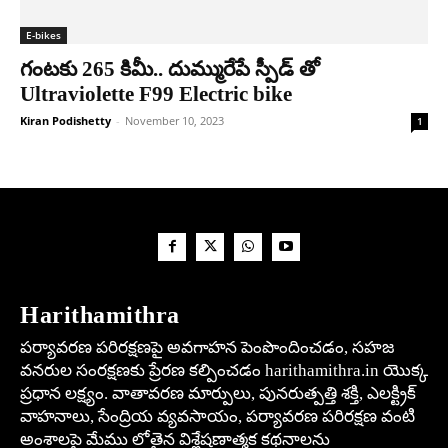
E-bikes
గంటకు 265 కిమీ.. దుమ్మురేపే స్పీడ్ తో
Ultraviolette F99 Electric bike
Kiran Podishetty
-
November 10, 2023
1
Harithamithra
పర్యావరణ పరిరక్షణపై అవగాహన పెంపొందించడం, సహజ
వనరుల సంరక్షణకు ప్రేరణ కల్పించడం harithamithra.in యొక్క
ప్రధాన లక్ష్యం. వాతావరణ మార్పులు, పునరుత్పత్తి శక్తి, ఎలక్ట్రిక్
వాహనాలు, సేంద్రియ వ్యవసాయం, పర్యావరణ పరిరక్షణ వంటి
అంశాలపై మేము లోతైన విశ్లేషణాత్మక కథనాలను