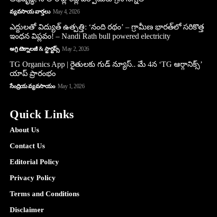
వ్యవసాయ వార్తలు
May 4, 2026
ఎద్దులతో విద్యుత్ ఉత్పత్తి: ‘నంది రథం’ – గ్రామీణ భారత్‌లో సరికొత్త
ఇంధన విప్లవం! – Nandi Rath bull powered electricity
అగ్రి టెక్నాలజీ & స్టార్టప్స్
May 2, 2026
TG Organics App | రైతులకు గుడ్ న్యూస్.. మే 4న ‘TG ఆర్గానిక్స్’
యాప్ ప్రారంభం
సేంద్రియ వ్యవసాయం
May 1, 2026
Quick Links
About Us
Contact Us
Editorial Policy
Privacy Policy
Terms and Conditions
Disclaimer