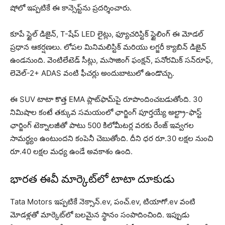
షోలో ఇప్పటికే ఈ కాన్సెప్ట్‌ను ప్రదర్శించారు.
కూపే స్టైల్ డిజైన్, T-షేప్ LED లైట్లు, ఫ్యూచరిస్టిక్ స్టైలింగ్ ఈ మోడల్
ప్రధాన ఆకర్షణలు. లోపల మినిమలిస్టిక్ మరియు లగ్జరీ క్యాబిన్ డిజైన్
ఉండనుంది. వెంటిలేటెడ్ సీట్లు, మసాజింగ్ ఫంక్షన్, పనోరమిక్ సన్‌రూఫ్,
లెవెల్-2+ ADAS వంటి ఫీచర్లు అందుబాటులో ఉండొచ్చు.
ఈ SUV టాటా కొత్త EMA ప్లాట్‌ఫామ్‌పై రూపొందించబడుతోంది. 30
నిమిషాల కంటే తక్కువ సమయంలో ఛార్జింగ్ పూర్తయ్యే అల్ట్రా-ఫాస్ట్
ఛార్జింగ్ టెక్నాలజీతో పాటు 500 కిలోమీటర్ల వరకు రేంజ్ ఇవ్వగల
సామర్థ్యం ఉంటుందని కంపెనీ చెబుతోంది. దీని ధర రూ.30 లక్షల నుంచి
రూ.40 లక్షల మధ్య ఉండే అవకాశం ఉంది.
భారత ఈవీ మార్కెట్‌లో టాటా దూకుడు
Tata Motors ఇప్పటికే నెక్సాన్.ev, పంచ్.ev, టియాగో.ev వంటి
మోడళ్లతో మార్కెట్‌లో బలమైన స్థానం సంపాదించింది. ఇప్పుడు