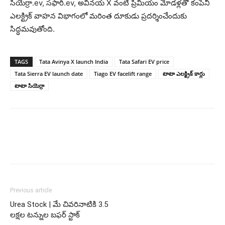
సియెర్రా.ev, సఫారీ.ev, అవినయ X వంటి ప్రీమియం మోడళ్లతో కంపెనీ
ఎలక్ట్రిక్ వాహన విభాగంలో మరింత దూకుడు ప్రదర్శించేందుకు
సిద్ధమవుతోంది.
TAGS
Tata Avinya X launch India
Tata Safari EV price
Tata Sierra EV launch date
Tiago EV facelift range
టాటా ఎలక్ట్రిక్ కార్లు
టాటా సియెర్రా
Previous article
Urea Stock | మే చివరినాటికి 3.5
లక్షల టన్నుల బఫర్ స్టాక్