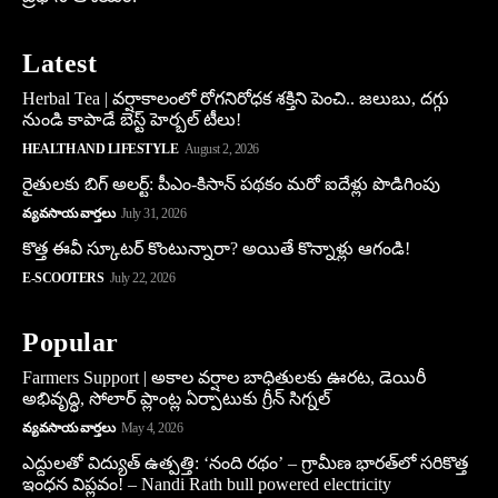
Latest
Herbal Tea | వర్షాకాలంలో రోగనిరోధక శక్తిని పెంచి.. జలుబు, దగ్గు
నుండి కాపాడే బెస్ట్ హెర్బల్ టీలు!
HEALTH AND LIFESTYLE
August 2, 2026
రైతులకు బిగ్ అలర్ట్: పీఎం-కిసాన్ పథకం మరో ఐదేళ్లు పొడిగింపు
వ్యవసాయ వార్తలు
July 31, 2026
కొత్త ఈవీ స్కూట‌ర్ కొంటున్నారా? అయితే కొన్నాళ్లు ఆగండి!
E-SCOOTERS
July 22, 2026
Popular
Farmers Support | అకాల వర్షాల బాధితులకు ఊరట, డెయిరీ
అభివృద్ధి, సోలార్ ప్లాంట్ల ఏర్పాటుకు గ్రీన్‌ సిగ్నల్
వ్యవసాయ వార్తలు
May 4, 2026
ఎద్దులతో విద్యుత్ ఉత్పత్తి: ‘నంది రథం’ – గ్రామీణ భారత్‌లో సరికొత్త
ఇంధన విప్లవం! – Nandi Rath bull powered electricity