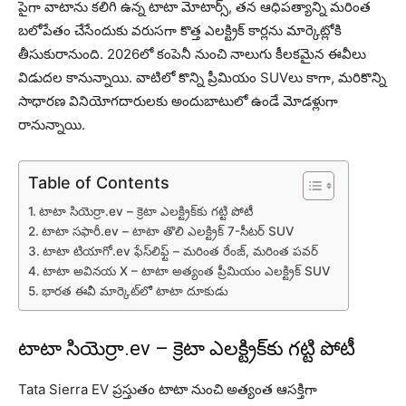
పైగా వాటాను కలిగి ఉన్న టాటా మోటార్స్, తన ఆధిపత్యాన్ని మరింత
బలోపేతం చేసేందుకు వరుసగా కొత్త ఎలక్ట్రిక్ కార్లను మార్కెట్లోకి
తీసుకురానుంది. 2026లో కంపెనీ నుంచి నాలుగు కీలకమైన ఈవీలు
విడుదల కానున్నాయి. వాటిలో కొన్ని ప్రీమియం SUVలు కాగా, మరికొన్ని
సాధారణ వినియోగదారులకు అందుబాటులో ఉండే మోడళ్లుగా
రానున్నాయి.
Table of Contents
టాటా సియెర్రా.ev – క్రెటా ఎలక్ట్రిక్‌కు గట్టి పోటీ
టాటా సఫారీ.ev – టాటా తొలి ఎలక్ట్రిక్ 7-సీటర్ SUV
టాటా టియాగో.ev ఫేస్‌లిఫ్ట్ – మరింత రేంజ్, మరింత పవర్
టాటా అవినయ X – టాటా అత్యంత ప్రీమియం ఎలక్ట్రిక్ SUV
భారత ఈవీ మార్కెట్‌లో టాటా దూకుడు
టాటా సియెర్రా.ev – క్రెటా ఎలక్ట్రిక్‌కు గట్టి పోటీ
Tata Sierra EV ప్రస్తుతం టాటా నుంచి అత్యంత ఆసక్తిగా