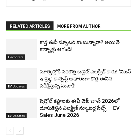
RELATED ARTICLES
MORE FROM AUTHOR
కొత్త ఈవీ స్కూట‌ర్ కొంటున్నారా? అయితే
కొన్నాళ్లు ఆగండి!
E-scooters
మార్కెట్లోకి సరికొత్త బడ్జెట్ ఎలక్ట్రిక్ కారు! ‘విజన్
ఇ-స్కై’ కాన్సెప్ట్ ఆధారంగా కొత్త ఈవీని
పరీక్షిస్తున్న సుజుకి!
EV Updates
పెట్రోల్ కష్టాలకు ఈవీ చెక్: జూన్ 2026లో
దూసుకెళ్లిన ఎలక్ట్రిక్ స్కూటర్ల సేల్స్! – EV
Sales June 2026
EV Updates