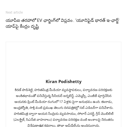
Next article
యూపీఐ తరహాలో EV ఛార్జింగ్‌లో విప్లవం.. ‘యూనిఫైడ్ భారత్ ఇ-ఛార్జ్’
యాప్‌పై కేంద్రం దృష్టి
Kiran Podishetty
కిరణ్ పొడిశెట్టి, హరితమిత్ర మీడియా వ్యవస్థాపకులు, పర్యావరణ పరిరక్షణకు
అంకితభావంతో పనిచేస్తున్న సీనియ‌ర్‌ జర్నలిస్ట్. ఎమ్మెస్సీ, ఎంజీజే పూర్తిచేసిన‌
ఆయనకు ప్రింట్ మీడియా రంగంలో 17 ఏళ్లకు పైగా అనుభవం ఉంది. ఈనాడు,
ఆంధ్రజ్యోతి, సాక్షి వంటి ప్రముఖ తెలుగు దినపత్రికల్లో సబ్‌ ఎడిటర్‌గా ప‌నిచేశారు.
హరితమిత్ర ద్వారా ఆయన సేంద్రియ వ్యవసాయం, సోలార్ ఎనర్జీ, గ్రీన్ మొబిలిటీ
(ఎలక్ట్రిక్‌, సిఎన్‌జి వాహనాలు) ప‌ర్యావ‌ర‌ణ ప‌రిర‌క్ష‌ణ వంటి అంశాలపై నిరంతరం
విశ్లేషణాత్మక కథనాలు, తాజా అప్‌డేట్స్‌ను అందిస్తున్నారు.