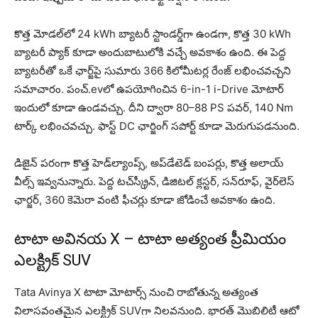
కొత్త మోడల్‌లో 24 kWh బ్యాటరీ స్టాండర్డ్‌గా ఉండగా, కొత్త 30 kWh
బ్యాటరీ ప్యాక్ కూడా అందుబాటులోకి వచ్చే అవకాశం ఉంది. ఈ పెద్ద
బ్యాటరీతో ఒకే ఛార్జ్‌పై సుమారు 366 కిలోమీటర్ల రేంజ్ లభించవచ్చని
సమాచారం. పంచ్.evలో ఉపయోగించిన 6-in-1 i-Drive మోటార్
ఇందులో కూడా ఉండవచ్చు. దీని ద్వారా 80–88 PS పవర్, 140 Nm
టార్క్ లభించవచ్చు. ఫాస్ట్ DC ఛార్జింగ్ సపోర్ట్ కూడా మెరుగుపడనుంది.
డిజైన్ పరంగా కొత్త హెడ్‌ల్యాంప్స్, అప్‌డేటెడ్ బంపర్లు, కొత్త అలాయ్
వీల్స్ ఇవ్వనున్నారు. పెద్ద టచ్‌స్క్రీన్, డిజిటల్ క్లస్టర్, సన్‌రూఫ్, వైర్‌లెస్
ఛార్జర్, 360 కెమెరా వంటి ఫీచర్లు కూడా జోడించే అవకాశం ఉంది.
టాటా అవినయ X – టాటా అత్యంత ప్రీమియం
ఎలక్ట్రిక్ SUV
Tata Avinya X టాటా మోటార్స్ నుంచి రాబోతున్న అత్యంత
విలాసవంతమైన ఎలక్ట్రిక్ SUVగా నిలవనుంది. భారత్ మొబిలిటీ ఆటో