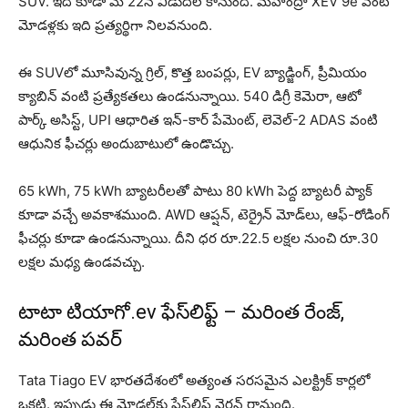
SUV. ఇది కూడా మే 22న విడుదల కానుంది. మహీంద్రా XEV 9e వంటి
మోడళ్లకు ఇది ప్రత్యర్థిగా నిలవనుంది.
ఈ SUVలో మూసివున్న గ్రిల్, కొత్త బంపర్లు, EV బ్యాడ్జింగ్, ప్రీమియం
క్యాబిన్ వంటి ప్రత్యేకతలు ఉండనున్నాయి. 540 డిగ్రీ కెమెరా, ఆటో
పార్క్ అసిస్ట్, UPI ఆధారిత ఇన్-కార్ పేమెంట్, లెవెల్-2 ADAS వంటి
ఆధునిక ఫీచర్లు అందుబాటులో ఉండొచ్చు.
65 kWh, 75 kWh బ్యాటరీలతో పాటు 80 kWh పెద్ద బ్యాటరీ ప్యాక్
కూడా వచ్చే అవకాశముంది. AWD ఆప్షన్, టెర్రైన్ మోడ్‌లు, ఆఫ్-రోడింగ్
ఫీచర్లు కూడా ఉండనున్నాయి. దీని ధర రూ.22.5 లక్షల నుంచి రూ.30
లక్షల మధ్య ఉండవచ్చు.
టాటా టియాగో.ev ఫేస్‌లిఫ్ట్ – మరింత రేంజ్,
మరింత పవర్
Tata Tiago EV భారతదేశంలో అత్యంత సరసమైన ఎలక్ట్రిక్ కార్లలో
ఒకటి. ఇప్పుడు ఈ మోడల్‌కు ఫేస్‌లిఫ్ట్ వెర్షన్ రానుంది.