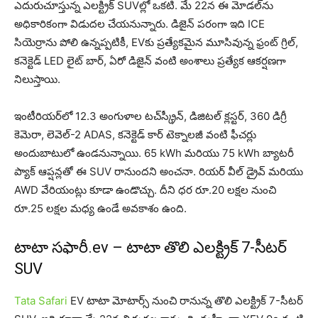
ఎదురుచూస్తున్న ఎలక్ట్రిక్ SUVల్లో ఒకటి. మే 22న ఈ మోడల్‌ను
అధికారికంగా విడుదల చేయనున్నారు. డిజైన్ పరంగా ఇది ICE
సియెర్రాను పోలి ఉన్నప్పటికీ, EVకు ప్రత్యేకమైన మూసివున్న ఫ్రంట్ గ్రిల్,
కనెక్టెడ్ LED లైట్ బార్, ఏరో డిజైన్ వంటి అంశాలు ప్రత్యేక ఆకర్షణగా
నిలుస్తాయి.
ఇంటీరియర్‌లో 12.3 అంగుళాల టచ్‌స్క్రీన్, డిజిటల్ క్లస్టర్, 360 డిగ్రీ
కెమెరా, లెవెల్-2 ADAS, కనెక్టెడ్ కార్ టెక్నాలజీ వంటి ఫీచర్లు
అందుబాటులో ఉండనున్నాయి. 65 kWh మరియు 75 kWh బ్యాటరీ
ప్యాక్ ఆప్షన్లతో ఈ SUV రానుందని అంచనా. రియర్ వీల్ డ్రైవ్ మరియు
AWD వేరియంట్లు కూడా ఉండొచ్చు. దీని ధర రూ.20 లక్షల నుంచి
రూ.25 లక్షల మధ్య ఉండే అవకాశం ఉంది.
టాటా సఫారీ.ev – టాటా తొలి ఎలక్ట్రిక్ 7-సీటర్
SUV
Tata Safari
EV టాటా మోటార్స్ నుంచి రానున్న తొలి ఎలక్ట్రిక్ 7-సీటర్