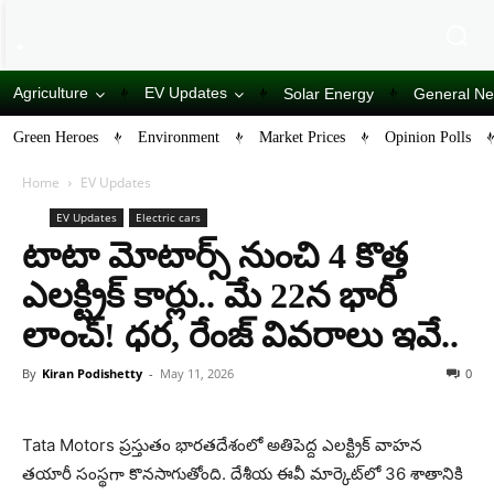
Agriculture
EV Updates
Solar Energy
General N
Green Heroes
Environment
Market Prices
Opinion Polls
Home
EV Updates
EV Updates
Electric cars
టాటా మోటార్స్ నుంచి 4 కొత్త
ఎలక్ట్రిక్ కార్లు.. మే 22న భారీ
లాంచ్! ధర, రేంజ్ వివరాలు ఇవే..
By
Kiran Podishetty
-
May 11, 2026
0
Tata Motors ప్రస్తుతం భారతదేశంలో అతిపెద్ద ఎలక్ట్రిక్ వాహన
తయారీ సంస్థగా కొనసాగుతోంది. దేశీయ ఈవీ మార్కెట్‌లో 36 శాతానికి