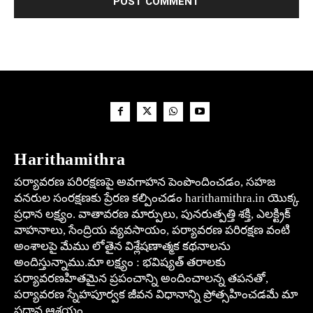
Harithamithra
పర్యావరణ పరిరక్షణపై అవగాహన పెంపొందించడం, సహజ
వనరుల సంరక్షణకు ప్రేరణ కల్పించడం harithamithra.in యొక్క
ప్రధాన లక్ష్యం. వాతావరణ మార్పులు, పునరుత్పత్తి శక్తి, ఎలక్ట్రిక్
వాహనాలు, సేంద్రియ వ్యవసాయం, పర్యావరణ పరిరక్షణ వంటి
అంశాలపై మేము లోతైన విశ్లేషణాత్మక కథనాలను
అందిస్తున్నాము.మా లక్ష్యం : భవిష్యత్ తరాలకు
పర్యావరణహితమైన ప్రపంచాన్ని అందించాలన్న తపనతో,
పర్యావరణ స్నేహపూర్వక జీవన విధానాన్ని ప్రోత్సహించడమే మా
ప్రధాన ఆశయం.