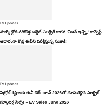
EV Updates
మార్కెట్లోకి సరికొత్త బడ్జెట్ ఎలక్ట్రిక్ కారు! ‘విజన్ ఇ-స్కై’ కాన్సెప్ట్
ఆధారంగా కొత్త ఈవీని పరీక్షిస్తున్న సుజుకి!
EV Updates
పెట్రోల్ కష్టాలకు ఈవీ చెక్: జూన్ 2026లో దూసుకెళ్లిన ఎలక్ట్రిక్
స్కూటర్ల సేల్స్! – EV Sales June 2026