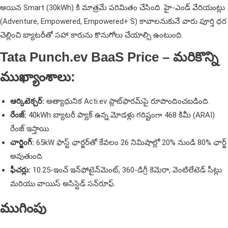
అయిన Smart (30kWh) కి మాత్రమే పరిమితం చేసింది. హై-ఎండ్ వేరియంట్లు
(Adventure, Empowered, Empowered+ S) కావాలనుకునే వారు పూర్తి ధర
చెల్లించి బ్యాటరీతో సహా కారును కొనుగోలు చేయాల్సి ఉంటుంది.
Tata Punch.ev BaaS Price – మరికొన్ని
ముఖ్యాంశాలు:
ఆర్కిటెక్చర్:
అత్యాధునిక Acti.ev ప్లాట్‌ఫారమ్‌పై రూపొందించబడింది.
రేంజ్:
40kWh బ్యాటరీ ప్యాక్ ఉన్న మోడళ్లు గరిష్టంగా 468 కిమీ (ARAI)
రేంజ్ ఇస్తాయి.
చార్జింగ్:
65kW ఫాస్ట్ ఛార్జర్‌తో కేవలం 26 నిమిషాల్లో 20% నుండి 80% ఛార్జ్
అవుతుంది.
ఫీచర్లు:
10.25-ఇంచ్ ఇన్‌ఫోటైన్‌మెంట్, 360-డిగ్రీ కెమెరా, వెంటిలేటెడ్ సీట్లు
మరియు వాయిస్ అసిస్టెడ్ సన్‌రూఫ్.
ముగింపు