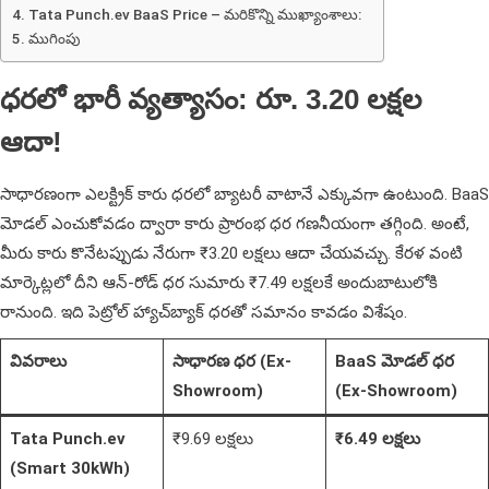
Tata Punch.ev BaaS Price – మరికొన్ని ముఖ్యాంశాలు:
ముగింపు
ధరలో భారీ వ్యత్యాసం: రూ. 3.20 లక్షల
ఆదా!
సాధారణంగా ఎలక్ట్రిక్ కారు ధరలో బ్యాటరీ వాటానే ఎక్కువగా ఉంటుంది. BaaS
మోడల్ ఎంచుకోవడం ద్వారా కారు ప్రారంభ ధర గణనీయంగా తగ్గింది. అంటే,
మీరు కారు కొనేటప్పుడు నేరుగా ₹3.20 లక్షలు ఆదా చేయవచ్చు. కేరళ వంటి
మార్కెట్లలో దీని ఆన్-రోడ్ ధర సుమారు ₹7.49 లక్షలకే అందుబాటులోకి
రానుంది. ఇది పెట్రోల్ హ్యాచ్‌బ్యాక్ ధరతో సమానం కావడం విశేషం.
వివరాలు
సాధారణ ధర (Ex-
BaaS మోడల్ ధర
Showroom)
(Ex-Showroom)
Tata Punch.ev
₹9.69 లక్షలు
₹6.49 లక్షలు
(Smart 30kWh)