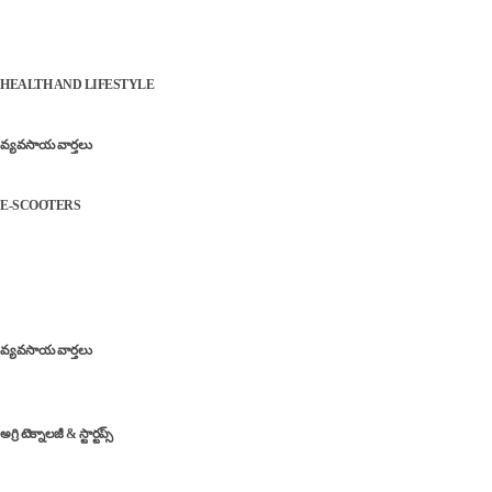
Herbal Tea | వర్షాకాలంలో రోగనిరోధక శక్తిని పెంచి.. జలుబు, దగ్గు
నుండి కాపాడే బెస్ట్ హెర్బల్ టీలు!
HEALTH AND LIFESTYLE
రైతులకు బిగ్ అలర్ట్: పీఎం-కిసాన్ పథకం మరో ఐదేళ్లు పొడిగింపు
వ్యవసాయ వార్తలు
కొత్త ఈవీ స్కూట‌ర్ కొంటున్నారా? అయితే కొన్నాళ్లు ఆగండి!
E-SCOOTERS
Popular
Farmers Support | అకాల వర్షాల బాధితులకు ఊరట, డెయిరీ
అభివృద్ధి, సోలార్ ప్లాంట్ల ఏర్పాటుకు గ్రీన్‌ సిగ్నల్
వ్యవసాయ వార్తలు
ఎద్దులతో విద్యుత్ ఉత్పత్తి: ‘నంది రథం’ – గ్రామీణ భారత్‌లో
సరికొత్త ఇంధన విప్లవం! – Nandi Rath bull powered electricity
అగ్రి టెక్నాలజీ & స్టార్టప్స్
TG Organics App | రైతులకు గుడ్ న్యూస్.. మే 4న ‘TG
ఆర్గానిక్స్’ యాప్ ప్రారంభం