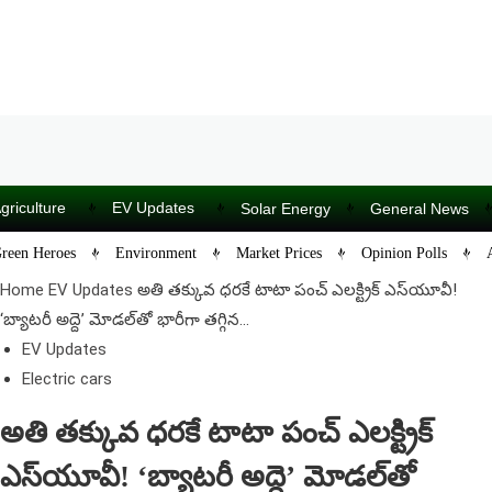
griculture
EV Updates
Solar Energy
General News
reen Heroes
Environment
Market Prices
Opinion Polls
Home
EV Updates
అతి తక్కువ ధరకే టాటా పంచ్ ఎలక్ట్రిక్ ఎస్‌యూవీ!
‘బ్యాటరీ అద్దె’ మోడల్‌తో భారీగా తగ్గిన...
EV Updates
Electric cars
అతి తక్కువ ధరకే టాటా పంచ్ ఎలక్ట్రిక్
ఎస్‌యూవీ! ‘బ్యాటరీ అద్దె’ మోడల్‌తో