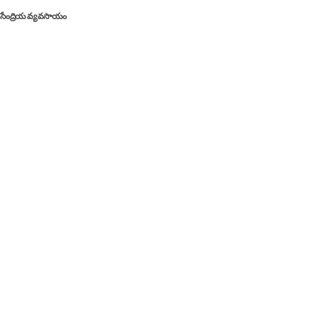
సేంద్రియ వ్యవసాయం
Quick Links
About Us
Contact Us
Editorial Policy
Privacy Policy
Terms and Conditions
Disclaimer
Advertise
Support
© 2026 Harithamithra.com All Rights Reserved.