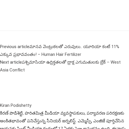
Previous article
మానవ వెంట్రుకలతో ఎరువులు.. యూరియా కంటే 11%
ఎక్కువ ప్రభావవంతం! – Human Hair Fertilizer
Next article
పశ్చిమాసియా ఉద్రిక్తతలతో ద్రాక్ష ఎగుమతులకు బ్రేక్ – West
Asia Conflict
Kiran Podishetty
కిరణ్ పొడిశెట్టి, హరితమిత్ర మీడియా వ్యవస్థాపకులు, పర్యావరణ పరిరక్షణకు
అంకితభావంతో పనిచేస్తున్న సీనియ‌ర్‌ జర్నలిస్ట్. ఎమ్మెస్సీ, ఎంజీజే పూర్తిచేసిన‌
ఆయనకు ప్రింట్ మీడియా రంగంలో 17 ఏళ్లకు పైగా అనుభవం ఉంది. ఈనాడు,