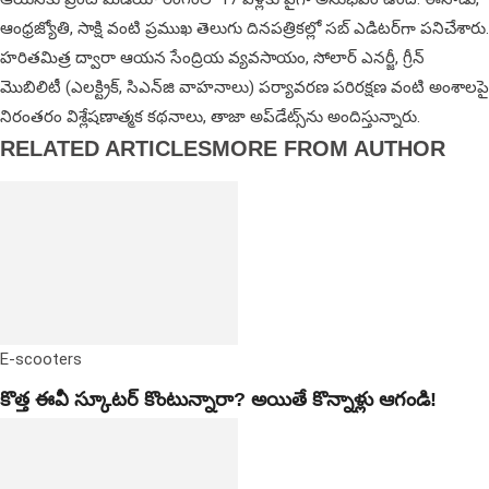
ఆంధ్రజ్యోతి, సాక్షి వంటి ప్రముఖ తెలుగు దినపత్రికల్లో సబ్‌ ఎడిటర్‌గా ప‌నిచేశారు.
హరితమిత్ర ద్వారా ఆయన సేంద్రియ వ్యవసాయం, సోలార్ ఎనర్జీ, గ్రీన్
మొబిలిటీ (ఎలక్ట్రిక్‌, సిఎన్‌జి వాహనాలు) ప‌ర్యావ‌ర‌ణ ప‌రిర‌క్ష‌ణ వంటి అంశాలపై
నిరంతరం విశ్లేషణాత్మక కథనాలు, తాజా అప్‌డేట్స్‌ను అందిస్తున్నారు.
RELATED ARTICLES
MORE FROM AUTHOR
E-scooters
కొత్త ఈవీ స్కూట‌ర్ కొంటున్నారా? అయితే కొన్నాళ్లు ఆగండి!