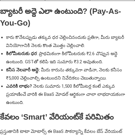
బ్యాటరీ అద్దె ఎలా ఉంటుంది? (Pay-As-
You-Go)
కారు కొనేటప్పుడు తక్కువ ధర చెల్లించినందుకు ప్రతిగా, మీరు బ్యాటరీ
వినియోగానికి నెలకు కొంత మొత్తం చెల్లించాలి.
కిలోమీటరుకు ధర
: ప్రాథమికంగా కిలోమీటరుకు ₹2.6 చొప్పున అద్దె
ఉంటుంది. GSTతో కలిపి ఇది సుమారు ₹3.2 అవుతుంది.
కనీస నెలవారీ అద్దె:
మీరు కారును తక్కువగా వాడినా, నెలకు కనీసం
₹5,000 చెల్లించాల్సి ఉంటుందని నివేదికలు చెబుతున్నాయి.
ఎవరికి లాభం?
నెలకు సుమారు 1,500 కిలోమీటర్ల కంటే ఎక్కువ
ప్రయాణించే వారికి ఈ BaaS మోడల్ ఆర్థికంగా చాలా లాభదాయకంగా
ఉంటుంది.
కేవలం ‘Smart’ వేరియంట్‌కే పరిమితం
ప్రస్తుతానికి టాటా మోటార్స్ ఈ BaaS సౌకర్యాన్ని కేవలం బేస్ వేరియంట్