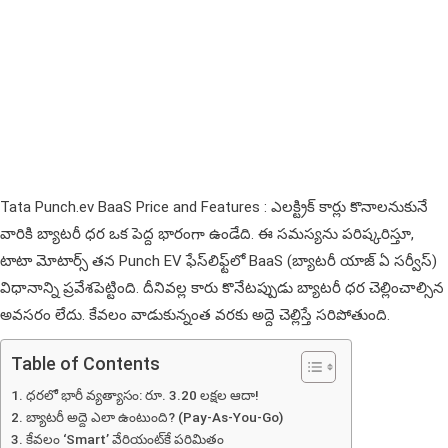
Tata Punch.ev BaaS Price and Features : ఎలక్ట్రిక్ కార్లు కొనాలనుకునే
వారికి బ్యాటరీ ధర ఒక పెద్ద భారంగా ఉండేది. ఈ సమస్యను పరిష్కరిస్తూ,
టాటా మోటార్స్ తన Punch EV ఫేస్‌లిఫ్ట్‌లో BaaS (బ్యాటరీ యాజ్ ఏ సర్వీస్)
విధానాన్ని ప్రవేశపెట్టింది. దీనివల్ల కారు కొనేటప్పుడు బ్యాటరీ ధర చెల్లించాల్సిన
అవసరం లేదు. కేవలం వాడుకున్నంత వరకు అద్దె చెల్లిస్తే సరిపోతుంది.
Table of Contents
ధరలో భారీ వ్యత్యాసం: రూ. 3.20 లక్షల ఆదా!
బ్యాటరీ అద్దె ఎలా ఉంటుంది? (Pay-As-You-Go)
కేవలం ‘Smart’ వేరియంట్‌కే పరిమితం