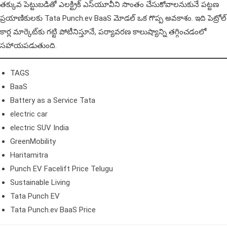
తక్కువ పెట్టుబడితో ఎలక్ట్రిక్ ఎస్‌యూవీని సొంతం చేసుకోవాలనుకునే పట్టణ
ప్రయాణికులకు Tata Punch.ev BaaS మోడల్ ఒక గొప్ప అవకాశం. ఇది పెట్రోల్
కార్ల మార్కెట్‌కు గట్టి పోటీనిస్తూనే, పర్యావరణ కాలుష్యాన్ని తగ్గించడంలో
సహాయపడుతుంది.
TAGS
BaaS
Battery as a Service Tata
electric car
electric SUV India
GreenMobility
Haritamitra
Punch EV Facelift Price Telugu
Sustainable Living
Tata Punch EV
Tata Punch.ev BaaS Price