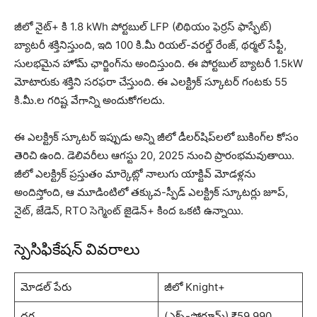
జీలో నైట్+ కి 1.8 kWh పోర్టబుల్ LFP (లిథియం ఫెర్రస్ ఫాస్ఫేట్)
బ్యాటరీ శక్తినిస్తుంది, ఇది 100 కి.మీ రియల్-వరల్డ్ రేంజ్, థర్మల్ సేఫ్టీ,
సులభమైన హోమ్ ఛార్జింగ్‌ను అందిస్తుంది. ఈ పోర్టబుల్ బ్యాటరీ 1.5kW
మోటారుకు శక్తిని సరఫరా చేస్తుంది. ఈ ఎలక్ట్రిక్ స్కూటర్ గంటకు 55
కి.మీ.ల గరిష్ట వేగాన్ని అందుకోగలదు.
ఈ ఎలక్ట్రిక్ స్కూటర్ ఇప్పుడు అన్ని జీలో డీలర్‌షిప్‌లలో బుకింగ్‌ల కోసం
తెరిచి ఉంది. డెలివరీలు ఆగస్టు 20, 2025 నుంచి ప్రారంభమవుతాయి.
జీలో ఎలక్ట్రిక్ ప్రస్తుతం మార్కెట్లో నాలుగు యాక్టివ్ మోడళ్లను
అందిస్తోంది, ఆ మూడింటిలో తక్కువ-స్పీడ్ ఎలక్ట్రిక్ స్కూటర్లు జూప్,
నైట్, జేడెన్, RTO సెగ్మెంట్ జైడెన్+ కింద ఒకటి ఉన్నాయి.
స్పెసిఫికేషన్ వివరాలు
మోడల్ పేరు
జీలో Knight+
ధర
(ఎక్స్-షోరూమ్) ₹59,990