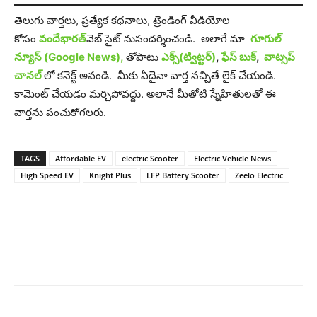
తెలుగు వార్తలు, ప్రత్యేక కథనాలు, ట్రెండింగ్ వీడియోల
కోసం
వందేభారత్
వెబ్ సైట్ నుసందర్శించండి. అలాగే మా
గూగుల్
న్యూస్ (Google News),
తోపాటు
ఎక్స్(ట్విట్టర్)
,
ఫేస్ బుక్
,
వాట్సప్
చానల్
లో కనెక్ట్ అవండి. మీకు ఏదైనా వార్త నచ్చితే లైక్ చేయండి.
కామెంట్ చేయడం మర్చిపోవద్దు. అలానే మీతోటి స్నేహితులతో ఈ
వార్తను పంచుకోగలరు.
TAGS
Affordable EV
electric Scooter
Electric Vehicle News
High Speed EV
Knight Plus
LFP Battery Scooter
Zeelo Electric