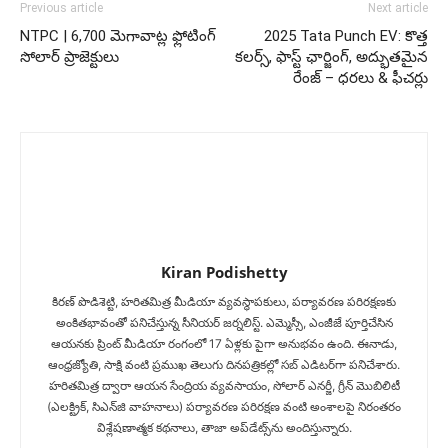
Previous article
Next article
NTPC | 6,700 మెగావాట్ల ఫ్లోటింగ్
2025 Tata Punch EV: కొత్త
సోలార్ ప్రాజెక్టులు
కలర్స్, ఫాస్ట్ ఛార్జింగ్, అద్భుతమైన
రేంజ్ – ధరలు & ఫీచర్లు
Kiran Podishetty
కిరణ్ పొడిశెట్టి, హరితమిత్ర మీడియా వ్యవస్థాపకులు, పర్యావరణ పరిరక్షణకు
అంకితభావంతో పనిచేస్తున్న సీనియ‌ర్‌ జర్నలిస్ట్. ఎమ్మెస్సీ, ఎంజీజే పూర్తిచేసిన‌
ఆయనకు ప్రింట్ మీడియా రంగంలో 17 ఏళ్లకు పైగా అనుభవం ఉంది. ఈనాడు,
ఆంధ్రజ్యోతి, సాక్షి వంటి ప్రముఖ తెలుగు దినపత్రికల్లో సబ్‌ ఎడిటర్‌గా ప‌నిచేశారు.
హరితమిత్ర ద్వారా ఆయన సేంద్రియ వ్యవసాయం, సోలార్ ఎనర్జీ, గ్రీన్ మొబిలిటీ
(ఎలక్ట్రిక్‌, సిఎన్‌జి వాహనాలు) ప‌ర్యావ‌ర‌ణ ప‌రిర‌క్ష‌ణ వంటి అంశాలపై నిరంతరం
విశ్లేషణాత్మక కథనాలు, తాజా అప్‌డేట్స్‌ను అందిస్తున్నారు.