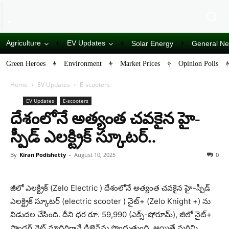
Agriculture
EV Updates
Solar Energy
General N
Green Heroes
Environment
Market Prices
Opinion Polls
Home
EV Updates
E-scooters
EV Updates
E-scooters
దేశంలోనే అత్యంత చవకైన హై-
స్పీడ్ ఎలక్ట్రిక్ స్కూటర్..
By
Kiran Podishetty
-
August 10, 2025
0
జీలో ఎలక్ట్రిక్ (Zelo Electric ) దేశంలోనే అత్యంత చవకైన హై-స్పీడ్
ఎలక్ట్రిక్ స్కూటర్ (electric scooter ) నైట్+ (Zelo Knight +) ను
విడుదల చేసింది. దీని ధర రూ. 59,990 (ఎక్స్-షోరూమ్), జీలో నైట్+
స్టాండర్డ్ నైట్ మాదిరిగానే డిజైన్‌ను పొందుతుంది, అయితే మరిన్ని