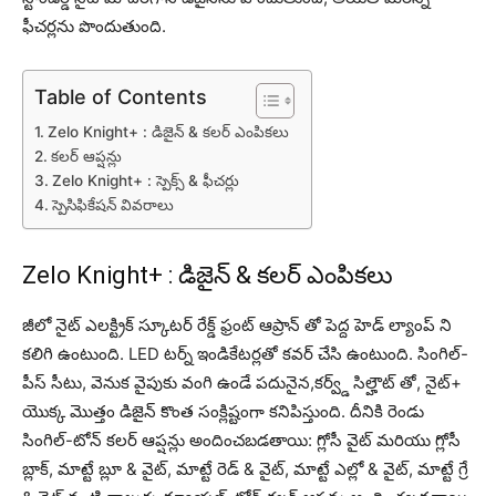
ఫీచర్లను పొందుతుంది.
Table of Contents
Zelo Knight+ : డిజైన్ & కలర్ ఎంపికలు
కలర్ ఆప్షన్లు
Zelo Knight+ : స్పెక్స్ & ఫీచర్లు
స్పెసిఫికేషన్ వివరాలు
Zelo Knight+ : డిజైన్ & కలర్ ఎంపికలు
జీలో నైట్ ఎలక్ట్రిక్ స్కూటర్ రేక్డ్ ఫ్రంట్ ఆప్రాన్ తో పెద్ద హెడ్ ల్యాంప్ ని
కలిగి ఉంటుంది. LED టర్న్ ఇండికేటర్లతో కవర్ చేసి ఉంటుంది. సింగిల్-
పీస్ సీటు, వెనుక వైపుకు వంగి ఉండే పదునైన,కర్వ్డ్ సిల్హౌట్ తో, నైట్+
యొక్క మొత్తం డిజైన్ కొంత సంక్లిష్టంగా కనిపిస్తుంది. దీనికి రెండు
సింగిల్-టోన్ కలర్ ఆప్షన్లు అందించబడతాయి: గ్లోసీ వైట్ మరియు గ్లోసీ
బ్లాక్, మాట్టే బ్లూ & వైట్, మాట్టే రెడ్ & వైట్, మాట్టే ఎల్లో & వైట్, మాట్టే గ్రే