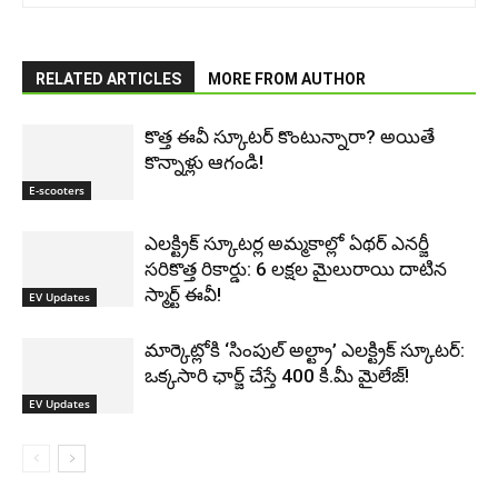
RELATED ARTICLES
MORE FROM AUTHOR
కొత్త ఈవీ స్కూట‌ర్ కొంటున్నారా? అయితే
కొన్నాళ్లు ఆగండి!
E-scooters
ఎలక్ట్రిక్ స్కూటర్ల అమ్మకాల్లో ఏథర్ ఎనర్జీ
సరికొత్త రికార్డు: 6 లక్షల మైలురాయి దాటిన
స్మార్ట్ ఈవీ!
EV Updates
మార్కెట్లోకి ‘సింపుల్ అల్ట్రా’ ఎలక్ట్రిక్ స్కూటర్:
ఒక్కసారి ఛార్జ్ చేస్తే 400 కి.మీ మైలేజ్!
EV Updates