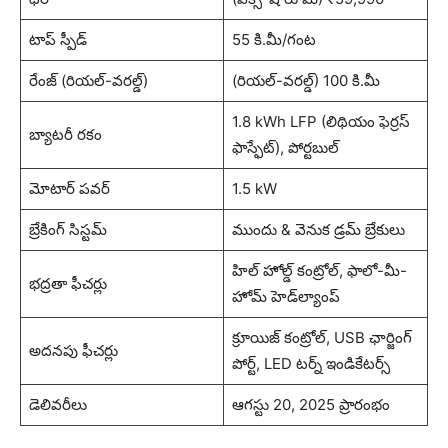
టాప్ స్పీడ్
55 కి.మీ/గంట
రేంజ్ (రియల్-వరల్డ్)
(రియల్-వరల్డ్) 100 కి.మీ
1.8 kWh LFP (లిథియం ఫెర్రస్
బ్యాటరీ రకం
ఫాస్ఫేట్), పోర్టబుల్
మోటార్ పవర్
1.5 kW
బ్రేకింగ్ సిస్టమ్
ముందు & వెనుక డ్రమ్ బ్రేకులు
హిల్ హోల్డ్ కంట్రోల్, ఫాలో-మీ-
భద్రతా ఫీచర్లు
హోమ్ హెడ్‌ల్యాంప్
క్రూయిజ్ కంట్రోల్, USB ఛార్జింగ్
అదనపు ఫీచర్లు
పోర్ట్, LED టర్న్ ఇండికేటర్స్
డెలివరీలు
ఆగస్టు 20, 2025 ప్రారంభం