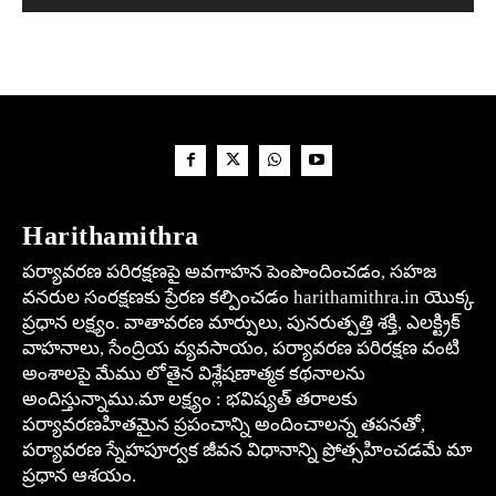
Harithamithra
పర్యావరణ పరిరక్షణపై అవగాహన పెంపొందించడం, సహజ
వనరుల సంరక్షణకు ప్రేరణ కల్పించడం harithamithra.in యొక్క
ప్రధాన లక్ష్యం. వాతావరణ మార్పులు, పునరుత్పత్తి శక్తి, ఎలక్ట్రిక్
వాహనాలు, సేంద్రియ వ్యవసాయం, పర్యావరణ పరిరక్షణ వంటి
అంశాలపై మేము లోతైన విశ్లేషణాత్మక కథనాలను
అందిస్తున్నాము.మా లక్ష్యం : భవిష్యత్ తరాలకు
పర్యావరణహితమైన ప్రపంచాన్ని అందించాలన్న తపనతో,
పర్యావరణ స్నేహపూర్వక జీవన విధానాన్ని ప్రోత్సహించడమే మా
ప్రధాన ఆశయం.