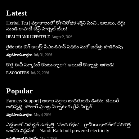
Latest
Herbal Tea | వర్షాకాలంలో రోగనిరోధక శక్తిని పెంచి.. జలుబు, దగ్గు
నుండి కాపాడే బెస్ట్ హెర్బల్ టీలు!
HEALTH AND LIFESTYLE
August 2, 2026
రైతులకు బిగ్ అలర్ట్: పీఎం-కిసాన్ పథకం మరో ఐదేళ్లు పొడిగింపు
వ్యవసాయ వార్తలు
July 31, 2026
కొత్త ఈవీ స్కూట‌ర్ కొంటున్నారా? అయితే కొన్నాళ్లు ఆగండి!
E-SCOOTERS
July 22, 2026
Popular
Farmers Support | అకాల వర్షాల బాధితులకు ఊరట, డెయిరీ
అభివృద్ధి, సోలార్ ప్లాంట్ల ఏర్పాటుకు గ్రీన్‌ సిగ్నల్
వ్యవసాయ వార్తలు
May 4, 2026
ఎద్దులతో విద్యుత్ ఉత్పత్తి: ‘నంది రథం’ – గ్రామీణ భారత్‌లో సరికొత్త
ఇంధన విప్లవం! – Nandi Rath bull powered electricity
అగ్రి టెక్నాలజీ & స్టార్టప్స్
May 2, 2026