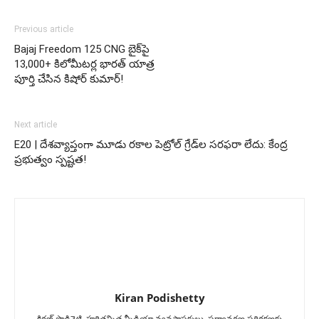
Previous article
Bajaj Freedom 125 CNG బైక్‌పై
13,000+ కిలోమీటర్ల భారత్ యాత్ర
పూర్తి చేసిన కిషోర్ కుమార్!
Next article
E20 | దేశవ్యాప్తంగా మూడు రకాల పెట్రోల్ గ్రేడ్‌ల సరఫరా లేదు: కేంద్ర
ప్రభుత్వం స్పష్టత!
Kiran Podishetty
కిరణ్ పొడిశెట్టి, హరితమిత్ర మీడియా వ్యవస్థాపకులు, పర్యావరణ పరిరక్షణకు