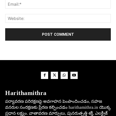
Harithamithra
పర్యావరణ పరిరక్షణపై అవగాహన పెంపొందించడం, సహజ
వనరుల సంరక్షణకు ప్రేరణ కల్పించడం harithamithra.in యొక్క
ప్రధాన లక్ష్యం. వాతావరణ మార్పులు, పునరుత్పత్తి శక్తి, ఎలక్ట్రిక్