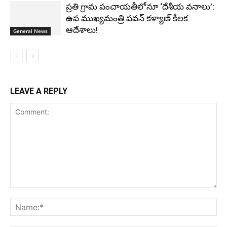
ప్రతి గ్రామ పంచాయతీలోనూ ‘దేశీయ వనాలు’:
ఉప ముఖ్యమంత్రి పవన్ కళ్యాణ్ కీలక
ఆదేశాలు!
General News
LEAVE A REPLY