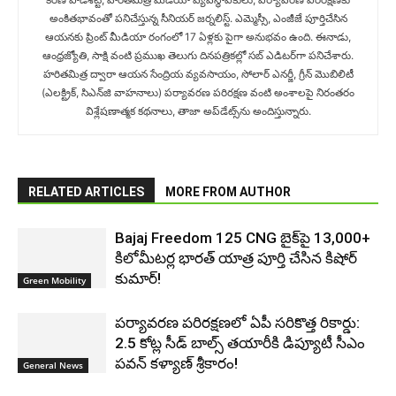
అంకితభావంతో పనిచేస్తున్న సీనియ‌ర్‌ జర్నలిస్ట్. ఎమ్మెస్సీ, ఎంజీజే పూర్తిచేసిన‌
ఆయనకు ప్రింట్ మీడియా రంగంలో 17 ఏళ్లకు పైగా అనుభవం ఉంది. ఈనాడు,
ఆంధ్రజ్యోతి, సాక్షి వంటి ప్రముఖ తెలుగు దినపత్రికల్లో సబ్‌ ఎడిటర్‌గా ప‌నిచేశారు.
హరితమిత్ర ద్వారా ఆయన సేంద్రియ వ్యవసాయం, సోలార్ ఎనర్జీ, గ్రీన్ మొబిలిటీ
(ఎలక్ట్రిక్‌, సిఎన్‌జి వాహనాలు) ప‌ర్యావ‌ర‌ణ ప‌రిర‌క్ష‌ణ వంటి అంశాలపై నిరంతరం
విశ్లేషణాత్మక కథనాలు, తాజా అప్‌డేట్స్‌ను అందిస్తున్నారు.
RELATED ARTICLES
MORE FROM AUTHOR
Bajaj Freedom 125 CNG బైక్‌పై 13,000+
కిలోమీటర్ల భారత్ యాత్ర పూర్తి చేసిన కిషోర్
కుమార్!
Green Mobility
పర్యావరణ పరిరక్షణలో ఏపీ సరికొత్త రికార్డు:
2.5 కోట్ల సీడ్ బాల్స్ తయారీకి డిప్యూటీ సీఎం
పవన్ కళ్యాణ్ శ్రీకారం!
General News