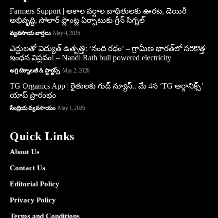
Farmers Support | అకాల వర్షాల బాధితులకు ఊరట, డెయిరీ
అభివృద్ధి, సోలార్ ప్లాంట్ల ఏర్పాటుకు గ్రీన్‌ సిగ్నల్
వ్యవసాయ వార్తలు
May 4, 2026
ఎద్దులతో విద్యుత్ ఉత్పత్తి: ‘నంది రథం’ – గ్రామీణ భారత్‌లో సరికొత్త
ఇంధన విప్లవం! – Nandi Rath bull powered electricity
అగ్రి టెక్నాలజీ & స్టార్టప్స్
May 2, 2026
TG Organics App | రైతులకు గుడ్ న్యూస్.. మే 4న ‘TG ఆర్గానిక్స్’
యాప్ ప్రారంభం
సేంద్రియ వ్యవసాయం
May 1, 2026
Quick Links
About Us
Contact Us
Editorial Policy
Privacy Policy
Terms and Conditions