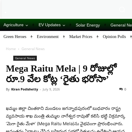
Agriculture
EV Updates
Solar Energy
General N
Green Heroes
Environment
Market Prices
Opinion Polls
Home
General News
General News
Mega Raitu Mela | 9 రోజుల్లో
రూ.9 వేల కోట్ల ‘రైతు భరోసా’
By
Kiran Podishetty
-
July 9, 2026
0
ఖమ్మం జిల్లా చింతకాని మండలం జగన్నాథపురంలో బుధవారం రాష్ట్ర
వ్యవసాయ శాఖ మంత్రి తుమ్మల నాగేశ్వర రావుతో కలిసి భట్టి విక్రమార్క
‘మెగా రైతు మేళా’ (Mega Raitu Mela)ను వైభవంగా ప్రారంభించారు.
అనంతరం ఏర్పాటు చేసిన బహిరంగ సభలో రైతులను ఉద్దేశించి ఆయన