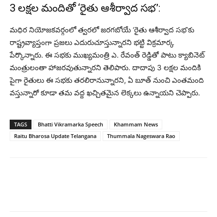
3 లక్షల మందితో ‘రైతు ఆశీర్వాద సభ’:
మధిర నియోజకవర్గంలో త్వరలో జరగబోయే ‘రైతు ఆశీర్వాద సభ’కు
రాష్ట్రవ్యాప్తంగా ప్రజలు ఎదురుచూస్తున్నారని భట్టి విక్రమార్క
పేర్కొన్నారు. ఈ సభకు ముఖ్యమంత్రి ఎ. రేవంత్ రెడ్డితో పాటు క్యాబినెట్
మంత్రులంతా హాజరవుతున్నారని తెలిపారు. దాదాపు 3 లక్షల మందికి
పైగా రైతులు ఈ సభకు తరలిరానున్నారని, ఏ బూత్ నుంచి ఎంతమంది
వస్తున్నారో కూడా తమ వద్ద ఖచ్చితమైన లెక్కలు ఉన్నాయని చెప్పారు.
TAGS
Bhatti Vikramarka Speech
Khammam News
Raitu Bharosa Update Telangana
Thummala Nageswara Rao