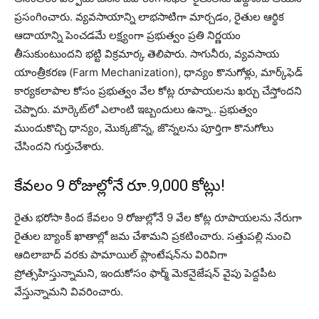
ప్రసంగించారు. వ్యవసాయాన్ని లాభసాటిగా మార్చడం, రైతుల ఆర్థిక
ఆదాయాన్ని పెంచడమే లక్ష్యంగా ప్రభుత్వం ప్రతి నిర్ణయం
తీసుకుంటుందని భట్టి విక్రమార్క తెలిపారు. సాగునీరు, వ్యవసాయ
యాంత్రీకరణ (Farm Mechanization), ధాన్యం కొనుగోళ్లు, మార్క్‌ఫెడ్
కార్యకలాపాల కోసం ప్రభుత్వం వేల కోట్ల రూపాయలను ఖర్చు చేస్తోందని
చెప్పారు. మార్కెట్‌లో ఎలాంటి ఇబ్బందులు ఉన్నా.. ప్రభుత్వం
ముందుకొచ్చి ధాన్యం, మొక్కజొన్న, జొన్నలను పూర్తిగా కొనుగోలు
చేసిందని గుర్తుచేశారు.
కేవలం 9 రోజుల్లోనే రూ.9,000 కోట్లు!
రైతు భరోసా కింద కేవలం 9 రోజుల్లోనే 9 వేల కోట్ల రూపాయలను నేరుగా
రైతుల బ్యాంక్ ఖాతాల్లో జమ చేశామ‌ని ప్రకటించారు. సత్తుపల్లి నుంచి
ఆదిలాబాద్ వరకు పామాయిల్ ప్లాంటేషన్‌ను విరివిగా
ప్రోత్సహిస్తున్నామని, ఇందుకోసం ఫార్మ్ మెకనైజేషన్ వైపు పెద్దపీట
వేస్తున్నామని వివరించారు.