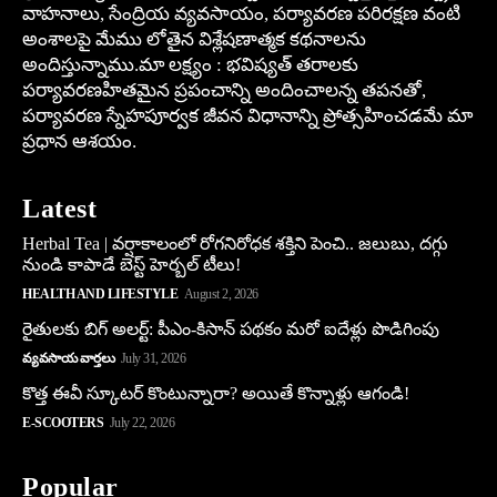
వాహనాలు, సేంద్రియ వ్యవసాయం, పర్యావరణ పరిరక్షణ వంటి
అంశాలపై మేము లోతైన విశ్లేషణాత్మక కథనాలను
అందిస్తున్నాము.మా లక్ష్యం : భవిష్యత్ తరాలకు
పర్యావరణహితమైన ప్రపంచాన్ని అందించాలన్న తపనతో,
పర్యావరణ స్నేహపూర్వక జీవన విధానాన్ని ప్రోత్సహించడమే మా
ప్రధాన ఆశయం.
Latest
Herbal Tea | వర్షాకాలంలో రోగనిరోధక శక్తిని పెంచి.. జలుబు, దగ్గు
నుండి కాపాడే బెస్ట్ హెర్బల్ టీలు!
HEALTH AND LIFESTYLE
August 2, 2026
రైతులకు బిగ్ అలర్ట్: పీఎం-కిసాన్ పథకం మరో ఐదేళ్లు పొడిగింపు
వ్యవసాయ వార్తలు
July 31, 2026
కొత్త ఈవీ స్కూట‌ర్ కొంటున్నారా? అయితే కొన్నాళ్లు ఆగండి!
E-SCOOTERS
July 22, 2026
Popular