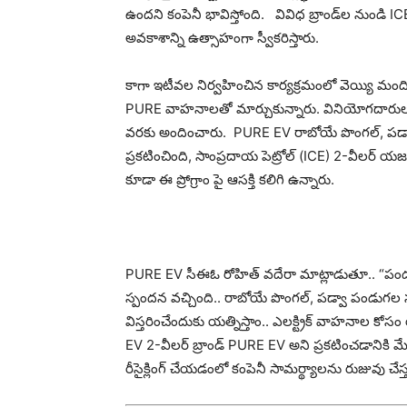
ఉందని కంపెనీ భావిస్తోంది. వివిధ బ్రాండ్‌ల నుం
అవకాశాన్ని ఉత్సాహంగా స్వీకరిస్తారు.
కాగా ఇటీవల నిర్వహించిన కార్యక్రమంలో వెయ్యి మంది
PURE వాహనాలతో మార్చుకున్నారు. వినియోగదారులకు
వరకు అందించారు. PURE EV రాబోయే పొంగల్, పడ్వా ప
ప్రకటించింది, సాంప్రదాయ పెట్రోల్ (ICE) 2-వీలర్
కూడా ఈ ప్రోగ్రాం పై ఆసక్తి కలిగి ఉన్నారు.
PURE EV సీఈఓ రోహిత్ వదేరా మాట్లాడుతూ.. “పండు
స్పందన వచ్చింది.. రాబోయే పొంగల్, పడ్వా పండు
విస్తరించేందుకు యత్నిస్తాం.. ఎలక్ట్రిక్ వాహనాల కో
EV 2-వీలర్ బ్రాండ్ PURE EV అని ప్రకటించడానికి మ
రీసైక్లింగ్ చేయడంలో కంపెనీ సామర్థ్యాలను రుజువు చేస్