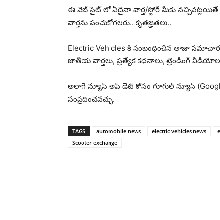
ఈ వెబ్ సైట్ లో ఏదైనా వార్త/స్టోరీ మీకు నచ్చినట్ల
వార్తను పంచుకోగలరు.. కృతజ్ఞతలు..
Electric Vehicles కి సంబంధించిన తాజా సమాచా
జాతీయ వార్తలు, ప్రత్యేక కథనాలు, ట్రెండింగ్ వీడియ
అలాగే న్యూస్ అప్ డేట్ కోసం గూగుల్ న్యూస్ (Google N
సంప్రదించవచ్చు.
TAGS
automobile news
electric vehicles news
e
Scooter exchange