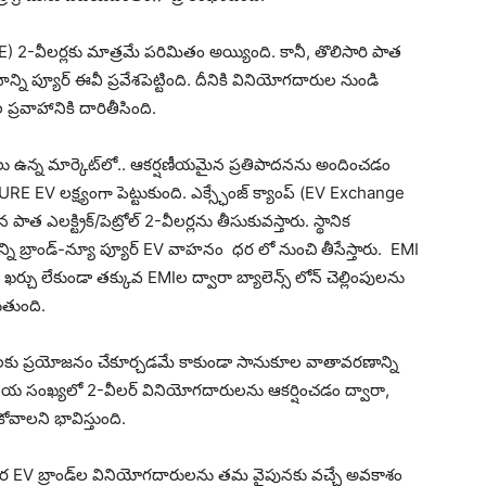
ICE) 2-వీలర్లకు మాత్రమే పరిమితం అయ్యింది. కానీ, తొలిసారి పాత
న్ని ప్యూర్ ఈవీ ప్రవేశపెట్టింది. దీనికి వినియోగదారుల నుండి
ప్రవాహానికి దారితీసింది.
లు ఉన్న మార్కెట్‌లో.. ఆకర్షణీయమైన ప్రతిపాదనను అందించడం
URE EV లక్ష్యంగా పెట్టుకుంది. ఎక్స్ఛేంజ్ క్యాంప్ (EV Exchange
లక్ట్రిక్/పెట్రోల్ 2-వీలర్లను తీసుకువస్తారు. స్థానిక
ని బ్రాండ్-న్యూ ప్యూర్ EV వాహనం ధర లో నుంచి తీసేస్తారు. EMI
 ఖర్చు లేకుండా తక్కువ EMIల ద్వారా బ్యాలెన్స్ లోన్ చెల్లింపులను
ుతుంది.
దారులకు ప్రయోజనం చేకూర్చడమే కాకుండా సానుకూల వాతావరణాన్ని
ో గణనీయ సంఖ్యలో 2-వీలర్ వినియోగదారులను ఆకర్షించడం ద్వారా,
ోవాలని భావిస్తుంది.
మ్‌తో ఇతర EV బ్రాండ్‌ల వినియోగదారులను తమ వైపునకు వచ్చే అవకాశం