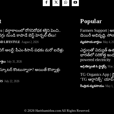
t
Popular
 | వర్షాకాలంలో రోగనిరోధక శక్తిని పెంచి..
Farmers Support | 
్గు నుండి కాపాడే బెస్ట్ హెర్బల్ టీలు!
డెయిరీ అభివృద్ధి, సోలార్
ND LIFESTYLE
August 2, 2026
వ్యవసాయ వార్తలు
May 4, 2
ిగ్ అలర్ట్: పీఎం-కిసాన్ పథకం మరో ఐదేళ్లు
ఎద్దులతో విద్యుత్ ఉత్
భారత్‌లో సరికొత్త ఇం
powered electricity
్తలు
July 31, 2026
అగ్రి టెక్నాలజీ & స్టార్టప్స్
May 
 స్కూట‌ర్ కొంటున్నారా? అయితే కొన్నాళ్లు
TG Organics App | ర
‘TG ఆర్గానిక్స్’ యాప్
RS
July 22, 2026
సేంద్రియ వ్యవసాయం
May 1,
© 2026 Harithamithra.com All Rights Reserved.