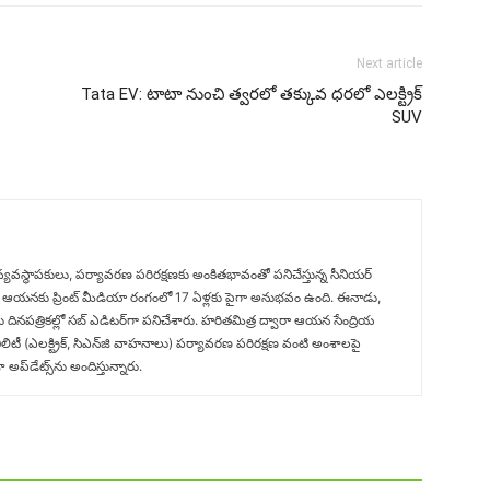
Next article
Tata EV: టాటా నుంచి త్వరలో తక్కువ ధరలో ఎలక్ట్రిక్
SUV
 వ్యవస్థాపకులు, పర్యావరణ పరిరక్షణకు అంకితభావంతో పనిచేస్తున్న సీనియ‌ర్‌
తిచేసిన‌ ఆయనకు ప్రింట్ మీడియా రంగంలో 17 ఏళ్లకు పైగా అనుభవం ఉంది. ఈనాడు,
గు దినపత్రికల్లో సబ్‌ ఎడిటర్‌గా ప‌నిచేశారు. హరితమిత్ర ద్వారా ఆయన సేంద్రియ
ిటీ (ఎలక్ట్రిక్‌, సిఎన్‌జి వాహనాలు) ప‌ర్యావ‌ర‌ణ ప‌రిర‌క్ష‌ణ వంటి అంశాలపై
ప్‌డేట్స్‌ను అందిస్తున్నారు.