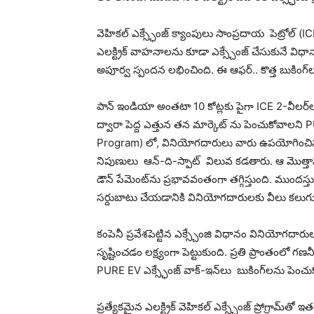
వెహికల్ ఎక్స్ఛేంజ్ క్యాంపులు సాంప్రదాయ పెట్రోల్ (
ఎలక్ట్రిక్ వాహనాలను కూడా ఎక్స్చేంజ్ చేసుకునే విధానా
అపూర్వ స్పందన లభించింది. ఈ ఆఫర్.. కొత్త బుకింగ్‌ల 
పాన్ ఇండియా అంతటా 10 కోట్లకు పైగా ICE 2-వీలర్‌
ద్వారా పెద్ద ఎత్తున తన మార్కెట్ ను పెంచుకోవాలని P
Program) లో, వినియోగదారులు వారు ఉపయోగించిన పాత ఎ
నిపుణులు ఆన్-ది-స్పాట్ విలువ కడతారు. ఆ మొత్తాన్
డౌన్ పేమెంట్‌ను ప్రభావవంతంగా తగ్గిస్తుంది. ముందస్తు
సర్దుబాటు చేయడానికి వినియోగదారులకు వీలు కలుగ
కంపెనీ ప్రవేశపెట్టిన ఎక్స్చేంజి విధానం వినియోగ
సృష్టించడం లక్ష్యంగా పెట్టుకుంది. ప్రతి ప్రాంతంల
PURE EV ఎక్స్ఛేంజ్ వాక్-ఇన్‌లు బుకింగ్‌లను పెంచుక
ప్రత్యేకమైన ఎలక్ట్రిక్ వెహికల్ ఎక్స్ఛేంజ్ ప్రోగ్రా