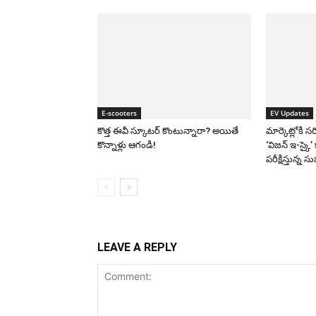
E-scooters
EV Updates
కొత్త ఈవీ స్కూట‌ర్ కొంటున్నారా? అయితే
మార్కెట్లోకి సరి
కొన్నాళ్లు ఆగండి!
‘విజన్ ఇ-స్కై’ 
పరీక్షిస్తున్న స
LEAVE A REPLY