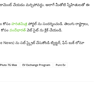
యితే కామెంట్ చేయడం మర్చిపోవద్దు. అలాగే మీతోటి స్నేహితులతో ఈ
రం కోసం
హరితమిత్ర
పోర్టల్ ను సందర్శించండి. తెలుగు రాష్ట్రాలు,
ోల కోసం
వందేభారత్
వెబ్ సైట్ ను క్లిక్ చేయండి.
ews) ను సబ్ స్క్రైబ్ చేసుకోండి ట్విట్టర్, ఫేస్ బుక్ లోనూ
Pluto 7G Max
EV Exchange Program
Pure Ev