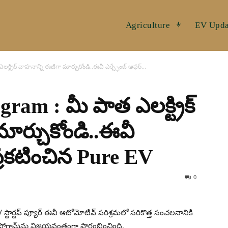
Agriculture
EV Upda
్రిక్ వాహనాన్ని ఈజీగా మార్చుకోండి..ఈవీ ఎక్స్ఛేంజ్ ఆఫర్...
am : మీ పాత ఎలక్ట్రిక్
ార్చుకోండి..ఈవీ
 ప్రకటించిన Pure EV
0
టార్టప్ ప్యూర్ ఈవీ ఆటోమోటివ్ పరిశ్రమలో సరికొత్త సంచలనానికి
్ ప్రోగ్రామ్‌ను విజయవంతంగా ప్రారంభించింది.