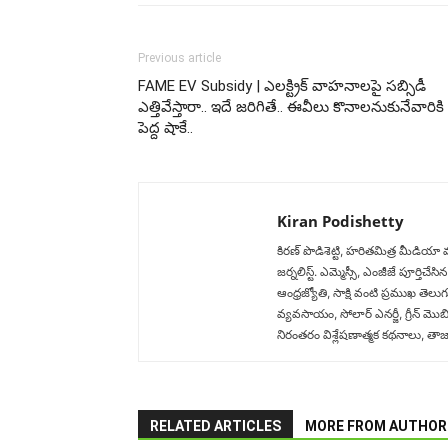
Previous article
FAME EV Subsidy | ఎలక్ట్రిక్ వాహనాలపై సబ్సిడీ
ఎత్తివేస్తారా.. ఇదే జరిగితే.. ఈవీలు కొనాలనుకునేవారికి
పెద్ద షాకే..
Kiran Podishetty
కిరణ్ పొడిశెట్టి, హరితమిత్ర మీడియా
జర్నలిస్ట్. ఎమ్మెస్సీ, ఎంజీజే పూర్
ఆంధ్రజ్యోతి, సాక్షి వంటి ప్రముఖ తెలు
వ్యవసాయం, సోలార్ ఎనర్జీ, గ్రీన్ మొబిల
నిరంతరం విశ్లేషణాత్మక కథనాలు, తాజా అ
RELATED ARTICLES
MORE FROM AUTHOR