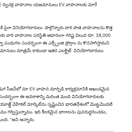
డి ICE ద్విచక్ర వాహనాల యజమానులు EV వాహనాలకు మారే
కి పైగా వినియోగదారులు పాల్గొన్నారు వారి పాత వాహనాలను కొత్త
 వారి వాహనాల పరిస్థితి ఆధారంగా గరిష్ట విలువ రూ. 38,000
ండుగల సందర్భంగా ఈ ఎక్స్చేంజి ప్రోగ్రాం ను కొనసాగిస్తామని
 యజమానులు మాత్రమే కాకుండా ఇతర ఎలక్ట్రిక్ వినియోగదారులు
గ సీజన్‌లో మా EV వాహన మార్పిడి కార్యక్రమానికి అఖండమైన
గల సందర్భంగా ఈ అవకాశాన్ని మరింత మంది వినియోగదారులకు
సం యూజ్డ్ వెహికల్ మార్కెట్‌ను సృష్టించిన భారతదేశంలో మొట్టమొదటి
ేము గర్విస్తున్నాము. ఇది కీలకమైన భాగాలను పునరుద్ధరించడం,
తుంది. ”అని అన్నారు.