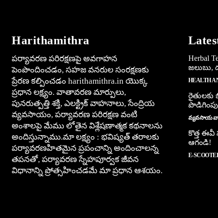
Harithamithra
Lates
పర్యావరణ పరిరక్షణపై అవగాహన
Herbal Tea
జలుబు, దగ
పెంపొందించడం, సహజ వనరుల సంరక్షణకు
ప్రేరణ కల్పించడం harithamithra.in యొక్క
HEALTH A
ప్రధాన లక్ష్యం. వాతావరణ మార్పులు,
రైతులకు బ
పునరుత్పత్తి శక్తి, ఎలక్ట్రిక్ వాహనాలు, సేంద్రియ
పొడిగింపు
వ్యవసాయం, పర్యావరణ పరిరక్షణ వంటి
వ్యవసాయ వార
అంశాలపై మేము లోతైన విశ్లేషణాత్మక కథనాలను
కొత్త ఈవీ
అందిస్తున్నాము.మా లక్ష్యం : భవిష్యత్ తరాలకు
ఆగండి!
పర్యావరణహితమైన ప్రపంచాన్ని అందించాలన్న
E-SCOOTE
తపనతో, పర్యావరణ స్నేహపూర్వక జీవన
విధానాన్ని ప్రోత్సహించడమే మా ప్రధాన ఆశయం.