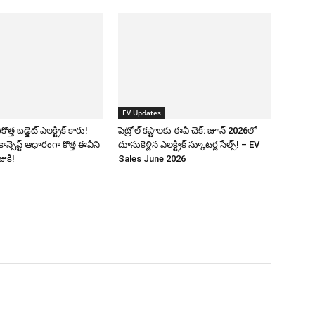
EV Updates
కొత్త బడ్జెట్ ఎలక్ట్రిక్ కారు!
పెట్రోల్ కష్టాలకు ఈవీ చెక్: జూన్ 2026లో
కాన్సెప్ట్ ఆధారంగా కొత్త ఈవీని
దూసుకెళ్లిన ఎలక్ట్రిక్ స్కూటర్ల సేల్స్! – EV
ుజుకి!
Sales June 2026