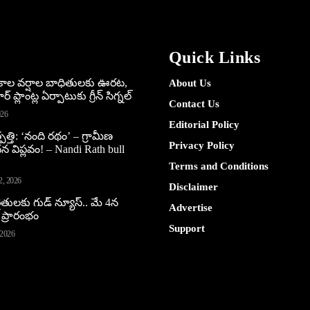
Quick Links
అకాల వర్షాల బాధితులకు ఊరట,
About Us
 ప్లాంట్ల ఏర్పాటుకు గ్రీన్‌ సిగ్నల్
Contact Us
026
Editorial Policy
పత్తి: ‘నంది రథం’ – గ్రామీణ
Privacy Policy
ధన విప్లవం! – Nandi Rath bull
Terms and Conditions
2, 2026
Disclaimer
ైతులకు గుడ్ న్యూస్.. మే 4న
Advertise
 ప్రారంభం
Support
 2026