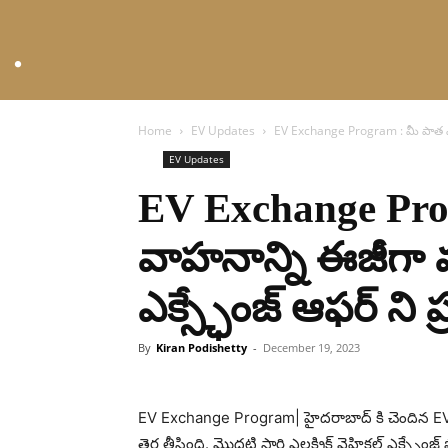
Home
EV Updates
EV Exchange Program : మీ పాత ఎలక్ట
EV Updates
EV Exchange Progr
వాహనాన్ని ఈజీగా మ
ఎక్స్ఛేంజ్ ఆఫర్ ని
By
Kiran Podishetty
-
December 19, 2023
EV Exchange Program| హైదరాబాద్ కి చెందిన EV స్
తెర తీసింది. మొదటి సారి ఎలక్ట్రిక్ వెహికల్ ఎక్స్ఛేంజ