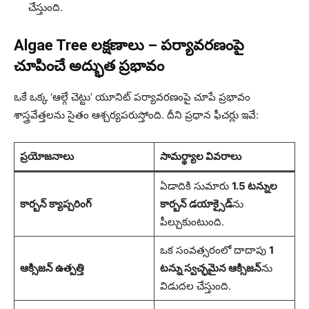
చేస్తుంది.
Algae Tree లక్షణాలు – పర్యావరణంపై
చూపించే అద్భుత ప్రభావం
ఒకే ఒక్క ‘ఆల్గే చెట్టు’ యూనిట్ పర్యావరణంపై చూపే ప్రభావం
శాస్త్రవేత్తలను సైతం ఆశ్చర్యపరుస్తోంది. దీని ప్రధాన ఫీచర్లు ఇవే:
ప్రయోజనాలు
సామర్థ్యాల వివరాలు
ఏడాదికి సుమారు
1.5 టన్నుల
కార్బన్ క్యాప్చరింగ్
కార్బన్ డయాక్సైడ్‌
ను
పీల్చుకుంటుంది.
ఒక సంవత్సరంలో దాదాపు
1
ఆక్సిజన్ ఉత్పత్తి
టన్ను స్వచ్ఛమైన ఆక్సిజన్‌
ను
విడుదల చేస్తుంది.