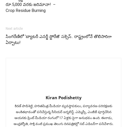
రూ.5,000 వరకు జరిమానా! ‌‌ –
Crop Residue Burning
Next article
సింగరేణిలో ‘బ్యాటరీ ఎనర్జీ స్టోరేజీ’ సక్సెస్.. రాష్ట్రంలోనే తొలిసారిగా
ఏర్పాటు!
Kiran Podishetty
కిరణ్ పొడిశెట్టి, హరితమిత్ర మీడియా వ్యవస్థాపకులు, పర్యావరణ పరిరక్షణకు
అంకితభావంతో పనిచేస్తున్న సీనియ‌ర్‌ జర్నలిస్ట్. ఎమ్మెస్సీ, ఎంజీజే పూర్తిచేసిన‌
ఆయనకు ప్రింట్ మీడియా రంగంలో 17 ఏళ్లకు పైగా అనుభవం ఉంది. ఈనాడు,
ఆంధ్రజ్యోతి, సాక్షి వంటి ప్రముఖ తెలుగు దినపత్రికల్లో సబ్‌ ఎడిటర్‌గా ప‌నిచేశారు.