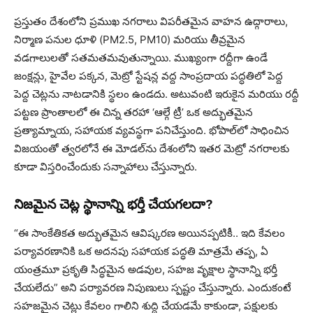
ప్రస్తుతం దేశంలోని ప్రముఖ నగరాలు విపరీతమైన వాహన ఉద్గారాలు,
నిర్మాణ పనుల ధూళి (PM2.5, PM10) మరియు తీవ్రమైన
వడగాలులతో సతమతమవుతున్నాయి. ముఖ్యంగా రద్దీగా ఉండే
జంక్షన్లు, హైవేల పక్కన, మెట్రో స్టేషన్ల వద్ద సాంప్రదాయ పద్ధతిలో పెద్ద
పెద్ద చెట్లను నాటడానికి స్థలం ఉండదు. అటువంటి ఇరుకైన మరియు రద్దీ
పట్టణ ప్రాంతాలలో ఈ చిన్న తరహా ‘ఆల్గే ట్రీ’ ఒక అద్భుతమైన
ప్రత్యామ్నాయ, సహాయక వ్యవస్థగా పనిచేస్తుంది. భోపాల్‌లో సాధించిన
విజయంతో త్వరలోనే ఈ మోడల్‌ను దేశంలోని ఇతర మెట్రో నగరాలకు
కూడా విస్తరించేందుకు సన్నాహాలు చేస్తున్నారు.
నిజమైన చెట్ల స్థానాన్ని భర్తీ చేయగలదా?
“ఈ సాంకేతికత అద్భుతమైన ఆవిష్కరణ అయినప్పటికీ.. ఇది కేవలం
పర్యావరణానికి ఒక అదనపు సహాయక పద్ధతి మాత్రమే తప్ప, ఏ
యంత్రమూ ప్రకృతి సిద్ధమైన అడవుల, సహజ వృక్షాల స్థానాన్ని భర్తీ
చేయలేదు” అని పర్యావరణ నిపుణులు స్పష్టం చేస్తున్నారు. ఎందుకంటే
సహజమైన చెట్లు కేవలం గాలిని శుద్ధి చేయడమే కాకుండా, పక్షులకు