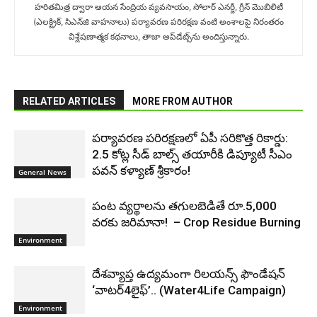
హరితమిత్ర ద్వారా ఆయన సేంద్రియ వ్యవసాయం, సోలార్ ఎనర్జీ, గ్రీన్ మొబిలిటీ
(ఎలక్ట్రిక్‌, సిఎన్‌జి వాహనాలు) ప‌ర్యావ‌ర‌ణ ప‌రిర‌క్ష‌ణ వంటి అంశాలపై నిరంతరం
విశ్లేషణాత్మక కథనాలు, తాజా అప్‌డేట్స్‌ను అందిస్తున్నారు.
RELATED ARTICLES
MORE FROM AUTHOR
పర్యావరణ పరిరక్షణలో ఏపీ సరికొత్త రికార్డు:
2.5 కోట్ల సీడ్ బాల్స్ తయారీకి డిప్యూటీ సీఎం
పవన్ కళ్యాణ్ శ్రీకారం!
General News
పంట వ్యర్థాలను తగులబెడితే రూ.5,000
వరకు జరిమానా! ‌‌ – Crop Residue Burning
Environment
దేశవ్యాప్త ఉద్యమంగా రిలయన్స్ ఫౌండేషన్
‘వాటర్4లైఫ్’.. (Water4Life Campaign)
Environment