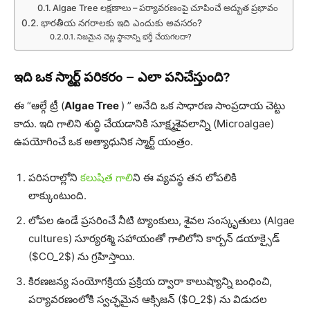
Algae Tree లక్షణాలు – పర్యావరణంపై చూపించే అద్భుత ప్రభావం
భారతీయ నగరాలకు ఇది ఎందుకు అవసరం?
నిజమైన చెట్ల స్థానాన్ని భర్తీ చేయగలదా?
ఇది ఒక స్మార్ట్ పరికరం – ఎలా పనిచేస్తుంది?
ఈ “ఆల్గే ట్రీ (
Algae Tree
) ” అనేది ఒక సాధారణ సాంప్రదాయ చెట్టు
కాదు. ఇది గాలిని శుద్ధి చేయడానికి సూక్ష్మశైవలాన్ని (Microalgae)
ఉపయోగించే ఒక అత్యాధునిక స్మార్ట్ యంత్రం.
పరిసరాల్లోని
కలుషిత గాలి
ని ఈ వ్యవస్థ తన లోపలికి
లాక్కుంటుంది.
లోపల ఉండే ప్రసరించే నీటి ట్యాంకులు, శైవల సంస్కృతులు (Algae
cultures) సూర్యరశ్మి సహాయంతో గాలిలోని కార్బన్ డయాక్సైడ్
($CO_2$) ను గ్రహిస్తాయి.
కిరణజన్య సంయోగక్రియ ప్రక్రియ ద్వారా కాలుష్యాన్ని బంధించి,
పర్యావరణంలోకి స్వచ్ఛమైన ఆక్సిజన్ ($O_2$) ను విడుదల