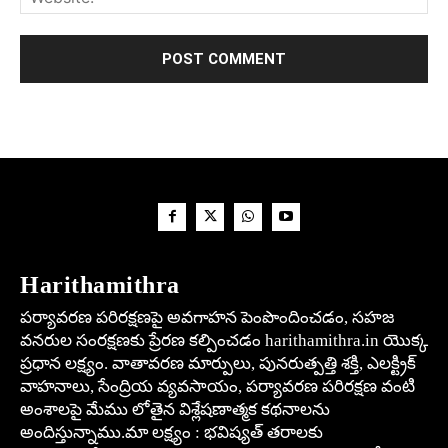
Harithamithra
పర్యావరణ పరిరక్షణపై అవగాహన పెంపొందించడం, సహజ
వనరుల సంరక్షణకు ప్రేరణ కల్పించడం harithamithra.in యొక్క
ప్రధాన లక్ష్యం. వాతావరణ మార్పులు, పునరుత్పత్తి శక్తి, ఎలక్ట్రిక్
వాహనాలు, సేంద్రియ వ్యవసాయం, పర్యావరణ పరిరక్షణ వంటి
అంశాలపై మేము లోతైన విశ్లేషణాత్మక కథనాలను
అందిస్తున్నాము.మా లక్ష్యం : భవిష్యత్ తరాలకు