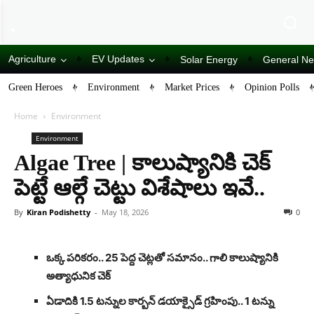
Agriculture
EV Updates
Solar Energy
General N
Green Heroes
Environment
Market Prices
Opinion Polls
Home
Environment
Environment
Algae Tree | కాలుష్యానికి చెక్
పెట్టే ఆల్గే చెట్టు విశేషాలు ఇవే..
By
Kiran Podishetty
-
May 18, 2026
0
ఒక్క పరికరం.. 25 పెద్ద చెట్లతో సమానం.. గాలి కాలుష్యానికి
అత్యాధునిక చెక్
ఏడాదికి 1.5 టన్నుల కార్బన్ డయాక్సైడ్ గ్రహింపు.. 1 టన్ను