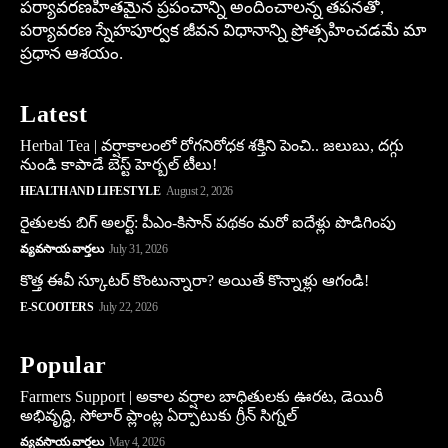
పర్యావరణహితమైన ప్రపంచాన్ని అందించాలన్న తపనతో,
పర్యావరణ స్నేహపూర్వక జీవన విధానాన్ని ప్రోత్సహించడమే మా
ప్రధాన ఆశయం.
Latest
Herbal Tea | వర్షాకాలంలో రోగనిరోధక శక్తిని పెంచి.. జలుబు, దగ్గు
నుండి కాపాడే బెస్ట్ హెర్బల్ టీలు!
HEALTH AND LIFESTYLE
August 2, 2026
రైతులకు బిగ్ అలర్ట్: పీఎం-కిసాన్ పథకం మరో ఐదేళ్లు పొడిగింపు
వ్యవసాయ వార్తలు
July 31, 2026
కొత్త ఈవీ స్కూట‌ర్ కొంటున్నారా? అయితే కొన్నాళ్లు ఆగండి!
E-SCOOTERS
July 22, 2026
Popular
Farmers Support | అకాల వర్షాల బాధితులకు ఊరట, డెయిరీ
అభివృద్ధి, సోలార్ ప్లాంట్ల ఏర్పాటుకు గ్రీన్‌ సిగ్నల్
వ్యవసాయ వార్తలు
May 4, 2026