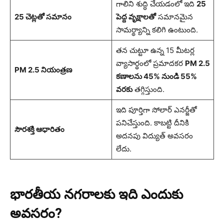
గాలిని శుద్ధి చేయడంలో ఇది
25
25 చెట్లతో సమానం
పెద్ద వృక్షాలతో
సమానమైన
సామర్థ్యాన్ని కలిగి ఉంటుంది.
తన చుట్టూ ఉన్న 15 మీటర్ల
వ్యాసార్థంలో ప్రమాదకర
PM 2.5
PM 2.5 నియంత్రణ
కణాలను 45% నుండి 55%
వరకు
తగ్గిస్తుంది.
ఇది పూర్తిగా సోలార్ ఎనర్జీతో
పనిచేస్తుంది. కాబట్టి దీనికి
సౌరశక్తి ఆధారితం
అదనపు విద్యుత్ అవసరం
లేదు.
భారతీయ నగరాలకు ఇది ఎందుకు
అవసరం?