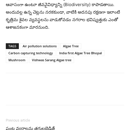
ఆవాసంగా ఉంటూ జీవవైవిధ్యాన్ని (Biodiversity) కాపాడతాయి.
అందువల్ల ఉన్న చెట్లను నరకకుండా, వాటికి అదనపు రక్షణగా ఇలాంటి
కృత్రిమ శైవల వ్యవస్థలను వాడుకోవడం నగరాల భవిష్యత్తుకు ఎంతో
ఆశాజనకంగా మారనుంది.
TAGS
Air pollution solutions
Algae Tree
Carbon capturing technology
India first Algae Tree Bhopal
Mushroom
Vishwas Sarang Algae tree
Previous article
పంట వ్యర్థాలను తగులబెడితే