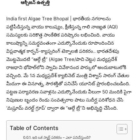
ఆక్సిజన్ ఉత్పత్తి
India first Algae Tree Bhopal | భారతీయ నగరాలను
పట్టిపీడిస్తున్న వాయు కాలుష్యం, క్షీణిస్తున్న గాలి నాణ్యత (AQI)
సమస్యలకు సరికొత్త సాంకేతిక పరిష్కారం లభించింది. వాయు
కాలుష్యాన్ని సమర్థవంతంగా ఎదుర్కొనేందుకు రూపొందించిన
విప్లవాత్మక కార్బన్-క్యాప్చరింగ్ టెక్నాలజీ పరికరం.. భారతదేశపు
మొట్టమొదటి “ఆల్గే ట్రీ” (Algae Tree/పాచి చెట్టు) మధ్యప్రదేశ్‌
రాజధాని భోపాల్‌లోని స్వామి వివేకానంద పార్కులో అందుబాటులోకి
వచ్చింది. మే 1న మధ్యప్రదేశ్ క్యాబినెట్ మంత్రి విశ్వాస్ సారంగ్ చేతుల
మీదుగా ఈ వినూత్న, సౌరశక్తితో పనిచేసే యూనిట్ ప్రారంభించబడింది.
పట్టణ పర్యావరణ సవాళ్లను ఎదుర్కొనేందుకు వీలుగా 50 మందికి పైగా
నిపుణుల బృందం రెండు సంవత్సరాల పాటు సుదీర్ఘ పరిశోధన చేసి
‘మష్రూమ్ వరల్డ్ గ్రూప్’ ద్వారా ఈ “ఆల్గే ట్రీ”ని అభివృద్ధి చేసింది.
Table of Contents
ఇది ఒక స్మార్ట్ పరికరం – ఎలా పనిచేస్తుంది?