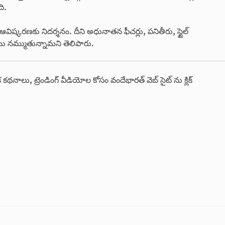
ది.
ిష్కరణకు నిదర్శనం. దీని అధునాతన ఫీచర్లు, పనితీరు, స్టైల్
 న‌మ్ముతున్నామ‌ని తెలిపారు.
క కథనాలు, ట్రెండింగ్ వీడియోల కోసం వందేభారత్ వెబ్ సైట్ ను క్లిక్