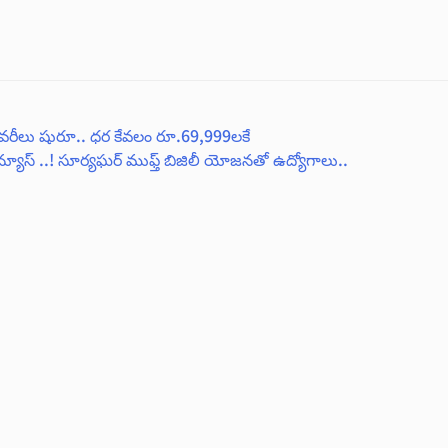
 డెలివరీలు షురూ.. ధర కేవలం రూ.69,999లకే
 న్యూస్ ..! సూర్యఘర్ ముఫ్త్ బిజిలీ యోజనతో ఉద్యోగాలు..