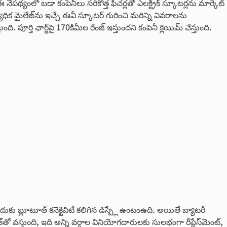
ో బ‌డా కంపెనీలు సరికొత్త ఫీచ‌ర్ల‌తో ఎల‌క్ట్రిక్ స్కూట‌ర్ల‌ను మార్కెట్
క మైలేజ్‌ను ఇచ్చే ఈవీ స్కూటర్‌ గురించి మరిన్ని వివరాలను
తి ఛార్జ్‌పై 170కిమీల రేంజ్ ఇస్తుంద‌ని కంపెనీ క్లెయిమ్ చేస్తుంది.
ందుకు బ్లూటూత్ కనెక్టివిటీ క‌లిగిన డిస్ప్లే ఉంటంఉది. అయితే బ్యాటరీ
తో వస్తుంది, ఇది అన్ని వర్గాల వినియోగదారులకు సులభంగా రీప్లేస్‌మెంట్,