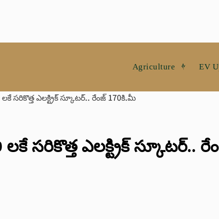
Agriculture
EV U
‌రికొత్త ఎల‌క్ట్రిక్ స్కూట‌ర్.. రేంజ్ 170కి.మీ
స‌రికొత్త ఎల‌క్ట్రిక్ స్కూట‌ర్.. రే