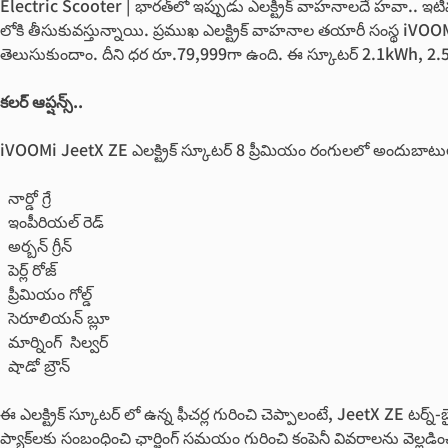
Electric Scooter | భార‌త్‌లో ఇప్పుడు ఎల‌క్ట్రిక్ వాహ‌నాల‌దే హవా.. ఇటీ
లోకి తీసుకువ‌స్తున్నాయి. ప్రముఖ ఎలక్ట్రిక్ వాహనాల తయారీ సంస్థ iVOO
తెలుసుకుందాం. దీని ధర రూ.79,999గా ఉంది. ఈ స్కూటర్ 2.1kWh, 2.5kWh, 3k
క‌ల‌ర్ ఆప్ష‌న్స్‌..
iVOOMi JeetX ZE ఎలక్ట్రిక్ స్కూటర్ 8 ప్రీమియం రంగులలో అందుబాటులో
నార్డో గ్రే
ఇంపీరియల్ రెడ్
అర్బన్ గ్రీన్
పెర్ల్ రోజ్
ప్రీమియం గోల్డ్
సెరూలియన్ బ్లూ
మార్నింగ్ సిల్వర్
షాడో బ్రౌన్
ఈ ఎల‌క్ట్రిక్ స్కూటర్ లో ఉన్న ఫీచర్ల గురించి చెప్పాలంటే, JeetX ZE టర్న్-
ప్యాక్‌లకు సంబంధించి ఛార్జింగ్ సమయం గురించి కంపెనీ వివరాలను వెల్లడించ