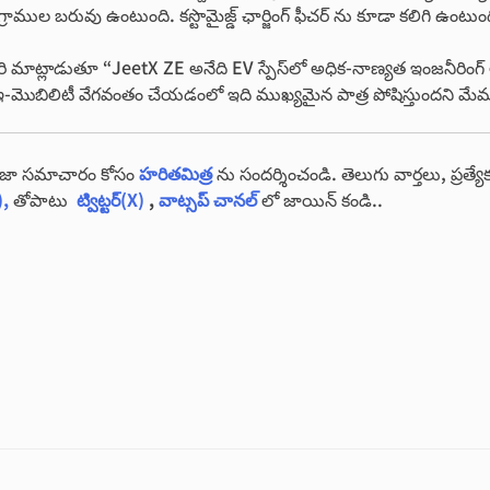
గ్రాముల బరువు ఉంటుంది. కస్టొమైజ్డ్ ఛార్జింగ్ ఫీచర్ ను కూడా కలిగి ఉంటుం
ి మాట్లాడుతూ “JeetX ZE అనేది EV స్పేస్‌లో అధిక-నాణ్యత ఇంజనీరింగ్ ఆవ
ఇ-మొబిలిటీ వేగ‌వంతం చేయ‌డంలో ఇది ముఖ్యమైన పాత్ర పోషిస్తుందని మేము
తాజా సమాచారం కోసం
హరితమిత్ర
ను సందర్శించండి. తెలుగు వార్తలు, ప్రత్యే
),
తోపాటు
ట్విట్టర్(X)
,
వాట్సప్ చానల్
లో జాయిన్ కండి..