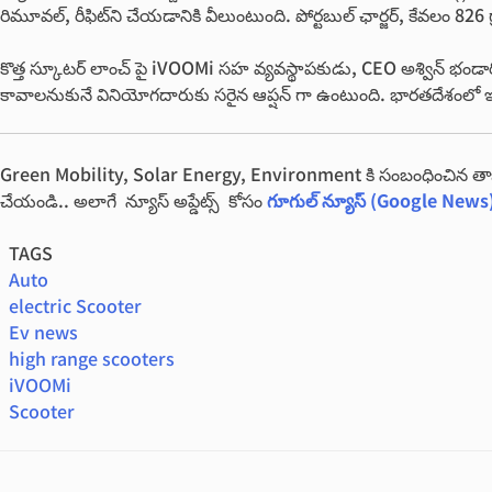
రిమూవల్, రీఫిట్‌ని చేయడానికి వీలుంటుంది. పోర్టబుల్ ఛార్జర్, కేవలం 826 
కొత్త స్కూట‌ర్ లాంచ్ పై iVOOMi సహ వ్యవస్థాపకుడు, CEO అశ్విన్ భండార
కావాల‌నుకునే వినియోగదారుకు స‌రైన ఆప్ష‌న్ గా ఉంటుంది. భారతదేశంలో 
Green Mobility, Solar Energy, Environment కి సంబంధించిన 
చేయండి.. అలాగే న్యూస్ అప్డేట్స్ కోసం
గూగుల్ న్యూస్ (Google News
TAGS
Auto
electric Scooter
Ev news
high range scooters
iVOOMi
Scooter