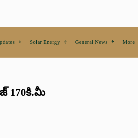
pdates
Solar Energy
General News
More
ంజ్ 170కి.మీ