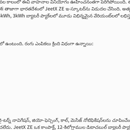
వల కాలంలో ఈవీ వాహ‌నాల‌ వినియోగం ఊహించ‌నంత‌గా పెరిగిపోయింది. ఈ నేపథ్యంల
Mi తాజాగా భారతదేశంలో JeetX ZE ఇ-స్కూటర్‌ను విడుదల చేసింది. అత్య‌ధి
Wh బ్యాటరీ ప్యాక్‌లలో మూడు విభిన్న‌మైన‌ వేరియంట్‌లలో లభిస్తుంది. పూర్
 ఉంటుంది. రంగు ఎంపికలు క్రింది విధంగా ఉన్నాయి:
బై-టర్న్ నావిగేషన్, జియో-ఫెన్సింగ్, కాల్, మెసేజ్ నోటిఫికేషన్‌లను చూపించే
లేదు. JeetX ZE ఒక కాంపాక్ట్, 12-కిలోగ్రాముల డిటాచబుల్ బ్యాటరీ ప్యాక్‌