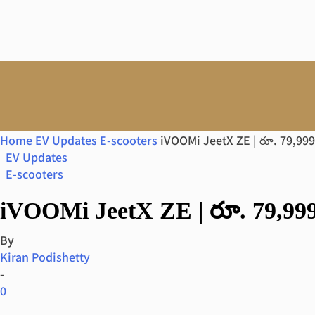
Home
EV Updates
E-scooters
iVOOMi JeetX ZE | రూ. 79,999 ల‌కే స
EV Updates
E-scooters
iVOOMi JeetX ZE | రూ. 79,999 ల‌కే 
By
Kiran Podishetty
-
0